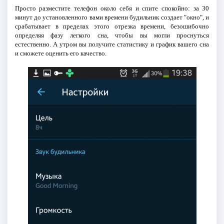
Просто разместите телефон около себя и спите спокойно: за 30
минут до установленного вами времени будильник создает "окно", и
срабатывает в пределах этого отрезка времени, безошибочно
определяя фазу легкого сна, чтобы вы могли проснуться
естественно. А утром вы получите статистику и график вашего сна
и сможете оценить его качество.