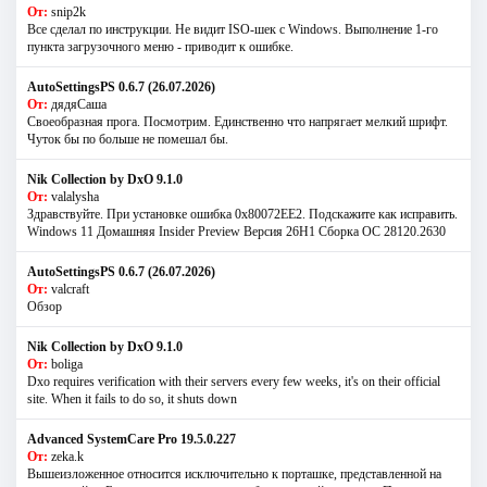
От:
snip2k
Все сделал по инструкции. Не видит ISO-шек с Windows. Выполнение 1-го
пункта загрузочного меню - приводит к ошибке.
AutoSettingsPS 0.6.7 (26.07.2026)
От:
дядяСаша
Своеобразная прога. Посмотрим. Единственно что напрягает мелкий шрифт.
Чуток бы по больше не помешал бы.
Nik Collection by DxO 9.1.0
От:
valalysha
Здравствуйте. При установке ошибка 0х80072EE2. Подскажите как исправить.
Windows 11 Домашняя Insider Preview Версия 26H1 Сборка ОС 28120.2630
AutoSettingsPS 0.6.7 (26.07.2026)
От:
valcraft
Обзор
Nik Collection by DxO 9.1.0
От:
boliga
Dxo requires verification with their servers every few weeks, it's on their official
site. When it fails to do so, it shuts down
Advanced SystemCare Pro 19.5.0.227
От:
zeka.k
Вышеизложенное относится исключительно к порташке, представленной на