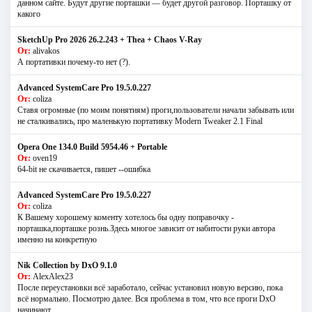
данном сайте. Будут другие порташки — будет другой разговор. Порташку от
какого
SketchUp Pro 2026 26.2.243 + Thea + Chaos V-Ray
От:
alivakos
А портативки почему-то нет (?).
Advanced SystemCare Pro 19.5.0.227
От:
coliza
Ставя огромные (по моим понятиям) проги,пользователи начали забывать или
не сталкивались, про маленькую портативку Modern Tweaker 2.1 Final
Opera One 134.0 Build 5954.46 + Portable
От:
oven19
64-bit не скачивается, пишет --ошибка
Advanced SystemCare Pro 19.5.0.227
От:
coliza
К Вашему хорошему коменту хотелось бы одну поправочку -
порташка,порташке рознь.Здесь многое зависит от набитости руки автора
именно на конкретную
Nik Collection by DxO 9.1.0
От:
AlexAlex23
После переустановки всё заработало, сейчас установил новую версию, пока
всё нормально. Посмотрю далее. Вся проблема в том, что все проги DxO
начинают