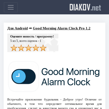
DIAKOV
.net
Для Android
⇒
Good Morning Alarm Clock Pro 1.2
Оцените новость / программу!
5
из 5, всего оценок -
1
Встречайте приложение будильник - Доброе утро! Отличие от
обычного, в том что определяет оптимальное время для
пробуждения, следит за качеством вашего сна и оповещает вас в