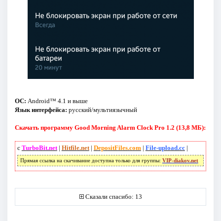
ОС:
Android™ 4.1 и выше
Язык интерфейса:
русский/мультиязычный
Скачать программу Good Morning Alarm Clock Pro 1.2 (13,8 МБ):
с
TurboBit.net
|
Hitfile.net
|
DepositFiles.com
|
File-upload.cc
|
Прямая ссылка на скачивание доступна только для группы:
VIP-diakov.net
Сказали спасибо: 13