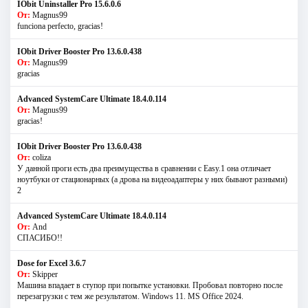
IObit Uninstaller Pro 15.6.0.6
От:
Magnus99
funciona perfecto, gracias!
IObit Driver Booster Pro 13.6.0.438
От:
Magnus99
gracias
Advanced SystemCare Ultimate 18.4.0.114
От:
Magnus99
gracias!
IObit Driver Booster Pro 13.6.0.438
От:
coliza
У данной проги есть два преимущества в сравнении с Easy.1 она отличает
ноутбуки от стационарных (а дрова на видеоадаптеры у них бывают разными)
2
Advanced SystemCare Ultimate 18.4.0.114
От:
And
СПАСИБО!!
Dose for Excel 3.6.7
От:
Skipper
Машина впадает в ступор при попытке установки. Пробовал повторно после
перезагрузки с тем же результатом. Windows 11. MS Offiсe 2024.