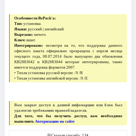
Особенности RePack'a:
Тип:
установка.
Языки:
русский | английский.
Вырезано:
ничего.
Ключ:
вшит.
Интегрировано:
несмотря на то, что поддержка данного
офисного пакета официально прекращена с апреля месяца
текущего года, 08.07.2014 было выпущено два обновления
KB2883042 и KB2883044 которые интегрированы, также
имеется поддержка форматов 2007.
• Тихая установка русской версии: /S /R
• Тихая установка английской версии: /S /E
Вам закрыт доступ к данной инфомарции или блок был
удален по требованию правообладателя.
Для того, что бы получить доступ, вам необходимо
выполнить
Авторизацию на сайте
Сказали спасибо: 134