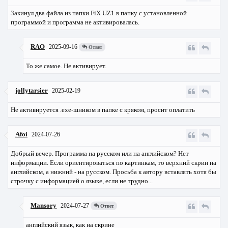
Закинул два файла из папки FiX UZ1 в папку с установленной
программой и программа не активировалась.
RAO
2025-09-16
Ответ
То же самое. Не активирует.
jollytarsier
2025-02-19
Не активируется .exe-шником в папке с кряком, просит оплатить
Afoi
2024-07-26
Добрый вечер. Программа на русском или на английском? Нет
информации. Если ориентироваться по картинкам, то верхний скрин на
английском, а нижний - на русском. Просьба к автору вставлять хотя бы
строчку с информацией о языке, если не трудно...
Mansory
2024-07-27
Ответ
английский язык, как на скрине