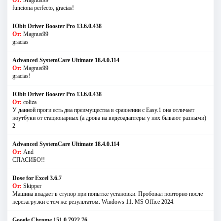
funciona perfecto, gracias!
IObit Driver Booster Pro 13.6.0.438
От:
Magnus99
gracias
Advanced SystemCare Ultimate 18.4.0.114
От:
Magnus99
gracias!
IObit Driver Booster Pro 13.6.0.438
От:
coliza
У данной проги есть два преимущества в сравнении с Easy.1 она отличает
ноутбуки от стационарных (а дрова на видеоадаптеры у них бывают разными)
2
Advanced SystemCare Ultimate 18.4.0.114
От:
And
СПАСИБО!!
Dose for Excel 3.6.7
От:
Skipper
Машина впадает в ступор при попытке установки. Пробовал повторно после
перезагрузки с тем же результатом. Windows 11. MS Offiсe 2024.
Google Chrome 151.0.7922.76