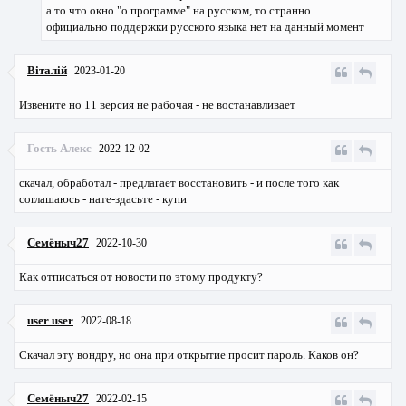
а то что окно "о программе" на русском, то странно
официально поддержки русского языка нет на данный момент
Віталій
2023-01-20
Извените но 11 версия не рабочая - не востанавливает
Гость Алекс
2022-12-02
скачал, обработал - предлагает восстановить - и после того как
соглашаюсь - нате-здасьте - купи
Семёныч27
2022-10-30
Как отписаться от новости по этому продукту?
user user
2022-08-18
Скачал эту вондру, но она при открытие просит пароль. Каков он?
Семёныч27
2022-02-15