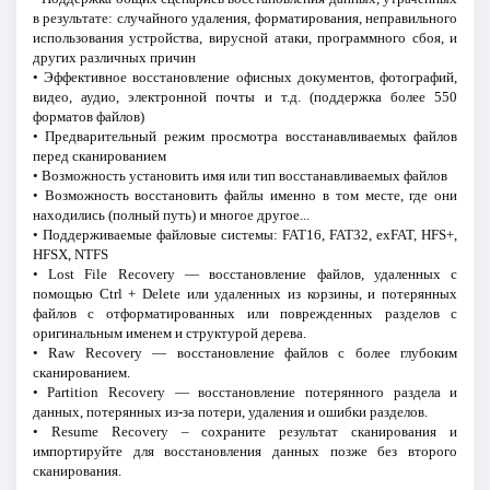
в результате: случайного удаления, форматирования, неправильного
использования устройства, вирусной атаки, программного сбоя, и
других различных причин
• Эффективное восстановление офисных документов, фотографий,
видео, аудио, электронной почты и т.д. (поддержка более 550
форматов файлов)
• Предварительный режим просмотра восстанавливаемых файлов
перед сканированием
• Возможность установить имя или тип восстанавливаемых файлов
• Возможность восстановить файлы именно в том месте, где они
находились (полный путь) и многое другое...
• Поддерживаемые файловые системы: FAT16, FAT32, exFAT, HFS+,
HFSX, NTFS
• Lost File Recovery — восстановление файлов, удаленных с
помощью Ctrl + Delete или удаленных из корзины, и потерянных
файлов с отформатированных или поврежденных разделов с
оригинальным именем и структурой дерева.
• Raw Recovery — восстановление файлов с более глубоким
сканированием.
• Partition Recovery — восстановление потерянного раздела и
данных, потерянных из-за потери, удаления и ошибки разделов.
• Resume Recovery – сохраните результат сканирования и
импортируйте для восстановления данных позже без второго
сканирования.