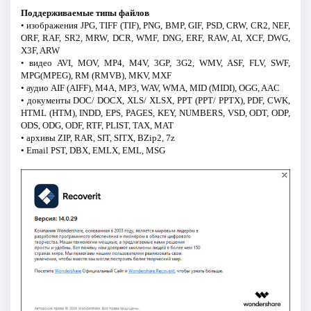
Поддерживаемые типы файлов
• изображения JPG, TIFF (TIF), PNG, BMP, GIF, PSD, CRW, CR2, NEF,
ORF, RAF, SR2, MRW, DCR, WMF, DNG, ERF, RAW, AI, XCF, DWG,
X3F, ARW
• видео AVI, MOV, MP4, M4V, 3GP, 3G2, WMV, ASF, FLV, SWF,
MPG(MPEG), RM (RMVB), MKV, MXF
• аудио AIF (AIFF), M4A, MP3, WAV, WMA, MID (MIDI), OGG, AAC
• документы DOC/ DOCX, XLS/ XLSX, PPT (PPT/ PPTX), PDF, CWK,
HTML (HTM), INDD, EPS, PAGES, KEY, NUMBERS, VSD, ODT, ODP,
ODS, ODG, ODF, RTF, PLIST, TAX, MAT
• архивы ZIP, RAR, SIT, SITX, BZip2, 7z
• Email PST, DBX, EMLX, EML, MSG