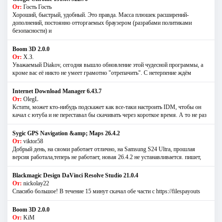
От:
Гость Гость
Хороший, быстрый, удобный. Это правда. Масса плюшек расширений-
дополнений, постоянно отторгаемых браузером (разрабами политиками
безопасности) и
Boom 3D 2.0.0
От:
Х.З.
Уважаемый Diakov, сегодня вышло обновление этой чудесной программы, а
кроме вас её никто не умеет грамотно "отрепачить". С нетерпение ждём
Internet Download Manager 6.43.7
От:
OlegL
Кстати, может кто-нибудь подскажет как все-таки настроить IDM, чтобы он
качал с ютуба и не переставал бы скачивать через короткое время. А то не раз
Sygic GPS Navigation &amp; Maps 26.4.2
От:
viktor58
Добрый день, на сяоми работает отлично, на Samsung S24 Ultra, прошлая
версия работала,теперь не работает, новая 26.4.2 не устанавливается. пишет,
Blackmagic Design DaVinci Resolve Studio 21.0.4
От:
nickolay22
Спасибо большое! В течение 15 минут скачал обе части с https://filespayouts
Boom 3D 2.0.0
От:
KiM