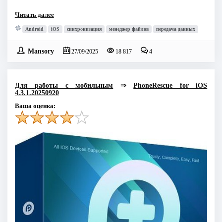
Читать далее
Android
iOS
синхронизация
менеджер файлов
передача данных
Mansory
27/09/2025
18 817
4
Для работы с мобильным
⇒
PhoneRescue for iOS
4.3.1.20250920
Ваша оценка: