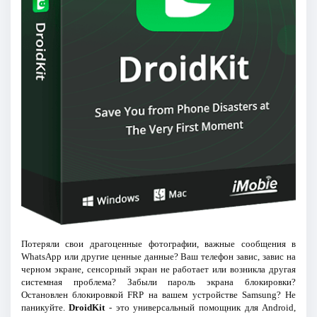
Потеряли свои драгоценные фотографии, важные сообщения в
WhatsApp или другие ценные данные? Ваш телефон завис, завис на
черном экране, сенсорный экран не работает или возникла другая
системная проблема? Забыли пароль экрана блокировки?
Остановлен блокировкой FRP на вашем устройстве Samsung? Не
паникуйте.
DroidKit
- это универсальный помощник для Android,