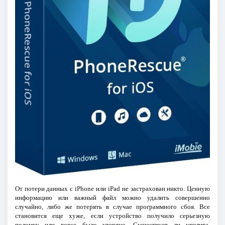
От потери данных с iPhone или iPad не застрахован никто. Ценную
информацию или важный файл можно удалить совершенно
случайно, либо же потерять в случае программного сбоя. Все
становится еще хуже, если устройство получило серьезную
поломку или вовсе было утеряно. Существует ли утилита,