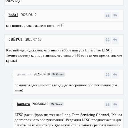
2025 год.
brda1
2026-06-12
как понять , какое железо потянет ?
5ВЁРСТ
2025-07-18
Кто нибудь подскажет, что значит аббревиатура Enterprise LTSC?
Точнее почему корпоративная, что такого ? И вот эти четыре латинские
ьуквы?
дмитрий
2025-07-19
Ответ
помнится здесь имеется ввиду долгосрочное обслуживание (см
вики)
kontora
2026-06-12
Ответ
LTSC расшифровывается как Long-Term Servicing Channel, "Канал
долгосрочного обслуживания". Редакция LTSC предназначена для
работы на компьютерах, где важна стабильность работы машин и