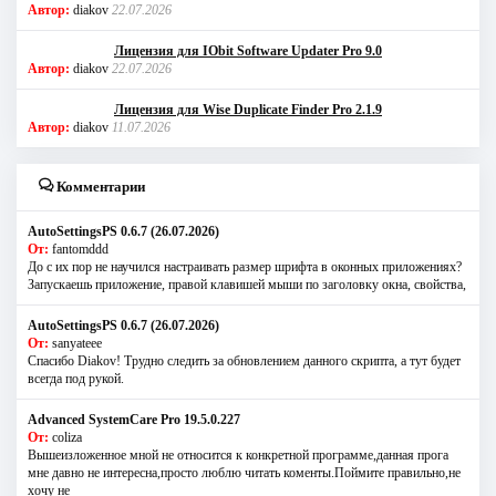
Автор:
diakov
22.07.2026
Лицензия для IObit Software Updater Pro 9.0
Автор:
diakov
22.07.2026
Лицензия для Wise Duplicate Finder Pro 2.1.9
Автор:
diakov
11.07.2026
Комментарии
AutoSettingsPS 0.6.7 (26.07.2026)
От:
fantomddd
До с их пор не научился настраивать размер шрифта в оконных приложениях?
Запускаешь приложение, правой клавишей мыши по заголовку окна, свойства,
AutoSettingsPS 0.6.7 (26.07.2026)
От:
sanyateee
Спасибо Diakov! Трудно следить за обновлением данного скрипта, а тут будет
всегда под рукой.
Advanced SystemCare Pro 19.5.0.227
От:
coliza
Вышеизложенное мной не относится к конкретной программе,данная прога
мне давно не интересна,просто люблю читать коменты.Поймите правильно,не
хочу не