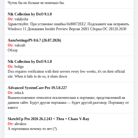
Чуток бы по больше не помешал бы.
Nik Collection by DxO 9.1.0
От:
valalysha
Здравствуйте. При установке ошибка 0х80072EE2. Подскажите как исправить.
Windows 11 Домашняя Insider Preview Версия 26H1 Сборка ОС 28120.2630
AutoSettingsPS 0.6.7 (26.07.2026)
От:
valcraft
Обзор
Nik Collection by DxO 9.1.0
От:
boliga
Dxo requires verification with their servers every few weeks, it's on their official
site. When it fails to do so, it shuts down
Advanced SystemCare Pro 19.5.0.227
От:
zeka.k
Вышеизложенное относится исключительно к порташке, представленной на
данном сайте. Будут другие порташки — будет другой разговор. Порташку от
какого
SketchUp Pro 2026 26.2.243 + Thea + Chaos V-Ray
От:
alivakos
А портативки почему-то нет (?).