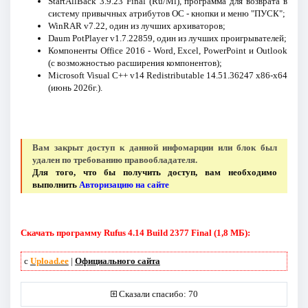
StartAllBack 3.9.23 Final (Ru/Ml), программа для возврата в
систему привычных атрибутов ОС - кнопки и меню "ПУСК";
WinRAR v7.22, один из лучших архиваторов;
Daum PotPlayer v1.7.22859, один из лучших проигрывателей;
Компоненты Office 2016 - Word, Excel, PowerPoint и Outlook
(с возможностью расширения компонентов);
Microsoft Visual C++ v14 Redistributable 14.51.36247 x86-x64
(июнь 2026г.).
Вам закрыт доступ к данной инфомарции или блок был
удален по требованию правообладателя.
Для того, что бы получить доступ, вам необходимо
выполнить
Авторизацию на сайте
Скачать программу Rufus 4.14 Build 2377 Final (1,8 МБ):
с
Upload.ee
|
Официального сайта
Сказали спасибо: 70