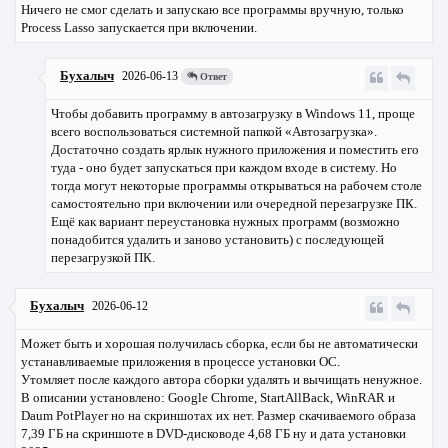
Ничего не смог сделать и запускаю все программы вручную, только
Process Lasso запускается при включении.
Бухалыч
2026-06-13
Ответ
Чтобы добавить программу в автозагрузку в Windows 11, проще
всего воспользоваться системной папкой «Автозагрузка».
Достаточно создать ярлык нужного приложения и поместить его
туда - оно будет запускаться при каждом входе в систему. Но
тогда могут некоторые программы открываться на рабочем столе
самостоятельно при включении или очередной перезагрузке ПК.
Ещё как вариант переустановка нужных программ (возможно
понадобится удалить и заново установить) с последующей
перезагрузкой ПК.
Бухалыч
2026-06-12
Может быть и хорошая получилась сборка, если бы не автоматически
устанавливаемые приложения в процессе установки ОС.
Утомляет после каждого автора сборки удалять и вычищать ненужное.
В описании установлено: Google Chrome, StartAllBack, WinRAR и
Daum PotPlayer но на скриншотах их нет. Размер скачиваемого образа
7,39 ГБ на скриншоте в DVD-дисководе 4,68 ГБ ну и дата установки