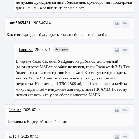
не нужны функциональные обновления. Долгосрочная поддержка
для LTSC 2024 заявлена на срок в 5 лет.
stm5065431
2025-07-14
Как и всегда здесь буду ждать только сборки от adguard-а
kontora
2025-07-15
Ответ
В идеале было бы, если б adguard не добавлял дополнений
(многим этот MSDart вообще не нужен, как и Framework 3.5). Тем
более, что из-за интеграции Framework 3.5 могут не проходить
чистку WinSxS. Бывают также и некоторые другие мелкие
недочеты. Например, в LTSC 1809 adguard встраивает апдейты-
микрокоды Intel – ненужные для владельцев ПК AMD. Поэтому
нельзя сказать, что у его сборок качество MSDN.
kroket
2025-07-14
Поставил в Виртуалбоксе. Глючит.
ss174
2025-07-13