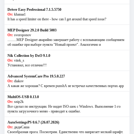
Driver Easy Professional 7.1.5.5750
От:
khanaa1
It has a speed limiter on there - how can I get around that speed issue?
MEP Designer 29.2.0 Build 5003
От:
svoroponov
..........MEP Designer аварийно завершает работу с всплывающим сообщением
об ошибке при выборе пункта "Новый проект". Аналогично и
Nik Collection by DxO 9.1.0
От:
vitek_s
Установил, все отлично!!!
Advanced SystemCare Pro 19.5.0.227
От:
diakov
А какая же хорошая? С времен punshА не встречал качественных портах app
MultiOS-USB 0.13.0
От:
snip2k
Все сделал по инструкции. Не видит ISO-шек с Windows. Выполнение 1-го
пункта загрузочного меню - приводит к ошибке.
AutoSettingsPS 0.6.7 (26.07.2026)
От:
дядяСаша
Своеобразная прога. Посмотрим. Единственно что напрягает мелкий шрифт.