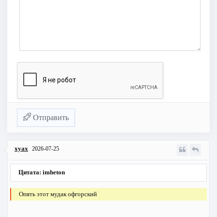
Отправить
xyax
2026-07-25
Цитата: imheton
Опять этот мудак офгорский