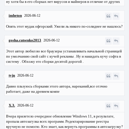
ну хотя бы в его сборках нет вирусов и майнеров в отличие от других
imheton
2026-06-12
Опять этот мудак офгорский. Ужели ль никого по-солиднее не нашлось?
gosha.cutsenko2013
2026-06-12
Этот автор любил во все браузеры устанавливать начальной страницей
по умолчанию свой сайт с кучей рекламы . Ну и накидать кучу софта в
систему . Обхожу его сборки десятой дорогой .
tyjn
2026-06-12
Давно пльзуюсь сборками этого автора, нареканий,все отлчно
работает, даже на древнем компе
Х.З.
2026-06-12
Вчера прилетело очередное обновление Windows 11, в результате,
пропала автозагузка всех программ. Редектарирование реестра
вручную не помогло. Кто знает, как вернуть программы в автозагрузку?