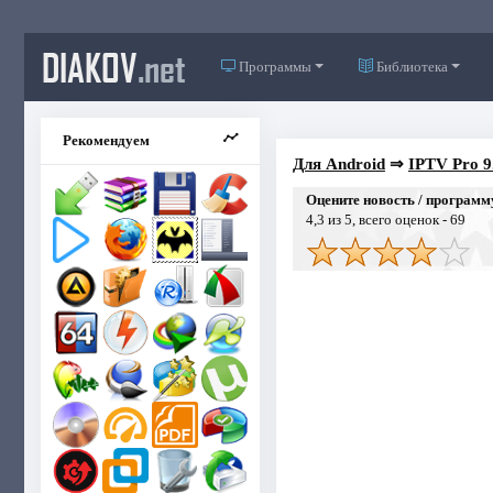
DIAKOV
.net
Программы
Библиотека
Рекомендуем
Для Android
⇒
IPTV Pro 9
Оцените новость / программ
4,3
из 5, всего оценок -
69