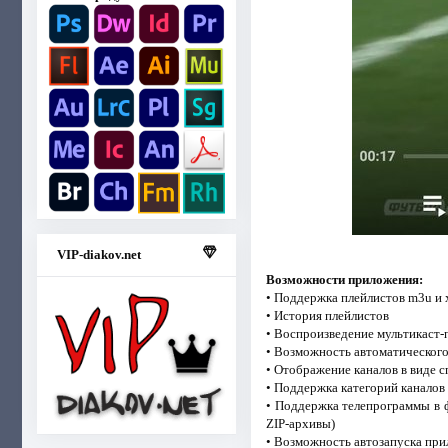
VIP-diakov.net
Возможности приложения:
• Поддержка плейлистов m3u и 
• История плейлистов
• Воспроизведение мультикаст-
• Возможность автоматического
• Отображение каналов в виде с
• Поддержка категорий каналов 
• Поддержка телепрограммы в 
ZIP-архивы)
• Возможность автозапуска при