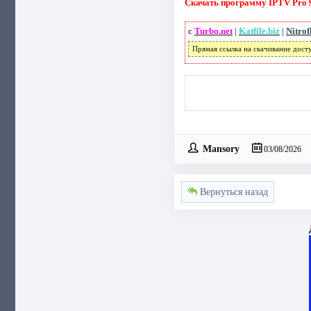
Скачать программу IPTV Pro 9.
с
Turbo.net
|
Katfile.biz
|
Nitrof
Прямая ссылка на скачивание дост
Mansory
03/08/2026
Вернуться назад