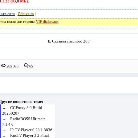
1.23 (83,8 МБ):
lare.com
|
Zdrive.to
|
упна только для группы:
VIP-diakov.net
Сказали спасибо: 265
265 378
65
Другие новости по теме:
→
CCProxy 8.0 Build
20250207
→
RadioBOSS Ultimate
7.1.4.0
→
IP-TV Player 0.28.1.8836
→
RusTV Player 3.2 Final