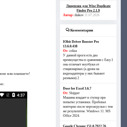
Лицензия для Wise Duplicate
Finder Pro 2.1.9
Автор:
diakov
11.07.2026
Комментарии
IObit Driver Booster Pro
13.6.0.438
От:
coliza
У данной проги есть два
преимущества в сравнении с Easy.1
она отличает ноутбуки от
стационарных (а дрова на
фоне или планшете!
видеоадаптеры у них бывают
разными) 2
ас.
Dose for Excel 3.6.7
От:
Skipper
Машина впадает в ступор при
попытке установки. Пробовал
повторно после перезагрузки с тем
же результатом. Windows 11. MS
Offiсe 2024.
Google Chrome 151.0.7922.76