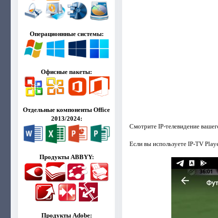
Операционнные системы:
Офисные пакеты:
Отдельные компоненты Office
2013/2024:
Смотрите IP-телевидение вашег
Если вы используете IP-TV Play
Продукты ABBYY:
Продукты Adobe: