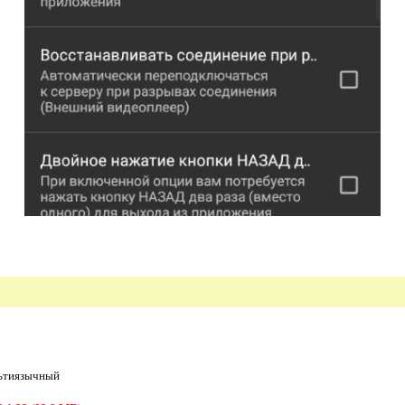
ьтиязычный