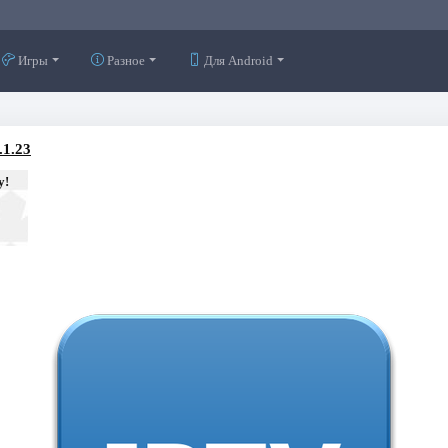
Игры
Разное
Для Android
.1.23
у!