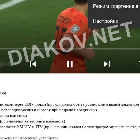
xspf
потоков через UDP-прокси (прокси должен быть установлен в вашей локальной 
 переподключения к серверу при разрывах соединения.
писка или сетки
(при наличии категорий в плейлисте)
форматах XMLTV и JTV (при наличии ссылки на телепрограмму в плейлисте; 
ложения при загрузке устройства