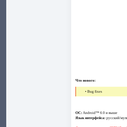
Что нового:
• Bug fixes
ОС:
Android™ 6.0 и выше
Язык интерфейса:
русский/мул