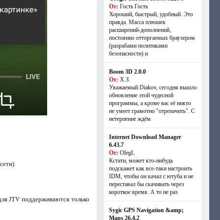
От:
Гость Гость
Хороший, быстрый, удобный. Это
правда. Масса плюшек
расширений-дополнений,
постоянно отторгаемых браузером
(разрабами политиками
безопасности) и
Boom 3D 2.0.0
От:
Х.З.
Уважаемый Diakov, сегодня вышло
обновление этой чудесной
программы, а кроме вас её никто
не умеет грамотно "отрепачить". С
нетерпение ждём
Internet Download Manager
6.43.7
От:
OlegL
Кстати, может кто-нибудь
сети)
подскажет как все-таки настроить
IDM, чтобы он качал с ютуба и не
переставал бы скачивать через
короткое время. А то не раз
для JTV поддерживаются только
Sygic GPS Navigation &amp;
Maps 26.4.2