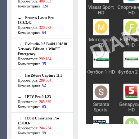
Просмотров:
409 533
Комментариев:
124
→
Process Lasso Pro
18.2.3.42
Просмотров:
326 273
Комментариев:
64
→
R-Studio 9.5 Build 191810
Network Edition + WinPE +
Emergency
Просмотров:
299 184
Комментариев:
35
→
FastStone Capture 11.3
Просмотров:
289 564
Комментариев:
62
→
IPTV Pro 9.1.23
Просмотров:
265 379
Комментариев:
65
→
IObit Uninstaller Pro
15.6.0.6
Просмотров:
244 754
Комментариев:
59