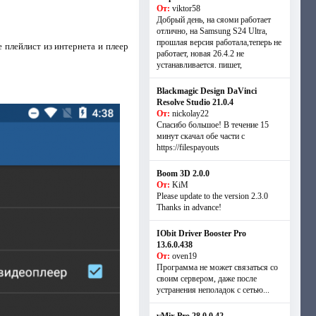
От:
viktor58
Добрый день, на сяоми работает
отлично, на Samsung S24 Ultra,
прошлая версия работала,теперь не
 плейлист из интернета и плеер
работает, новая 26.4.2 не
устанавливается. пишет,
Blackmagic Design DaVinci
Resolve Studio 21.0.4
От:
nickolay22
Спасибо большое! В течение 15
минут скачал обе части с
https://filespayouts
Boom 3D 2.0.0
От:
KiM
Please update to the version 2.3.0
Thanks in advance!
IObit Driver Booster Pro
13.6.0.438
От:
oven19
Программа не может связаться со
своим сервером, даже после
устранения неполадок с сетью...