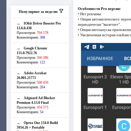
Особенности Pro версии:
Популярное за неделю
• Нет рекламы
• Опция автоматического переп
→
IObit Driver Booster Pro
периодически "вылетает".
13.6.0.438
• Опция автозапуска приложения
Просмотров:
704 178
• Увеличенная история плейлист
Комментариев:
308
→
Google Chrome
151.0.7922.76
Просмотров:
566 286
Комментариев:
122
→
Adobe Acrobat
26.001.21771
Просмотров:
508 456
Комментариев:
264
→
Adguard Ad Blocker
Premium 4.13.0 Final
Просмотров:
454 575
Комментариев:
54
→
Opera One 134.0 Build
5954.26 + Portable