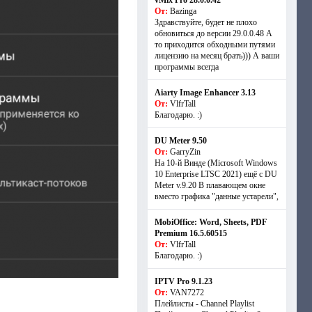
vMix Pro 28.0.0.42
От:
Bazinga
Здравствуйте, будет не плохо
обновиться до версии 29.0.0.48 А
то приходится обходными путями
лицензию на месяц брать))) А ваши
программы всегда
Aiarty Image Enhancer 3.13
От:
VlfrTall
Благодарю. :)
DU Meter 9.50
От:
GarryZin
На 10-й Винде (Microsoft Windows
10 Enterprise LTSC 2021) ещё с DU
Meter v.9.20 В плавающем окне
вместо графика "данные устарели",
MobiOffice: Word, Sheets, PDF
Premium 16.5.60515
От:
VlfrTall
Благодарю. :)
IPTV Pro 9.1.23
От:
VAN7272
Плейлисты - Channel Playlist