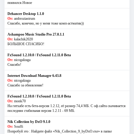
появился.Новое
Dehancer Desktop 1.1.0
От:
ambroziastrum
Спасибо, конечно, но у меня тоже комп-астматик))
Ashampoo Music Studio Pro 27.0.1.1
От:
kalachik2020
БОЛЬШОЕ СПАСИБО!
FxSound 1.2.10.0 / FxSound 1.2.11.0 Beta
От:
nicogalzaga
Спасибо!
Internet Download Manager 6.43.8
От:
nicogalzaga
Спасибо за обновление!
FxSound 1.2.10.0 / FxSound 1.2.11.0 Beta
От:
monk70
На гитхабе есть бета-версия 1.2.12, её размер 74,4 МБ. С оф.сайта скачивается
последняя стабильная версия 1.2.11 - 69 МБ.
Nik Collection by DxO 9.1.0
От:
Souffi
Попробуй это : Найдите файл «Nik_Collection_9_byDxO.exe» в папке