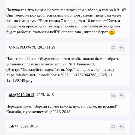
Получается. что можно не устанавливать при выборе ,а только 8.9.10?
Они точно не понадобятся каким либо программам , ведь они же не
взаимозаменяемые?Если нужна 7 версия , то и 10 не спасёт?Хоть и
поддержка прекращена , но вдруг какая то программа неожиданно
будет работать только на ней?Я спрашиваю , интерес берёт
U.N.K.N.O.W.N.
2025-11-29
Пак отличный, но в будущем хочется чтобы можно было выбрать
установку сразу нескольких версий .NET Framework
(Это где "Пожалуйста, сделайте выбор:" на первом скриншоте)
https://diakov.net/uploads/posts/2025-11/1762964288_2025-11-
12_180749.png
oleg2013-2013
2025-10-16
Перефразируя: "Версии всякие важны, пусть и редко, но нужны!"
Спасибо, с уважением oleg2013-2013
zik77
2025-10-15