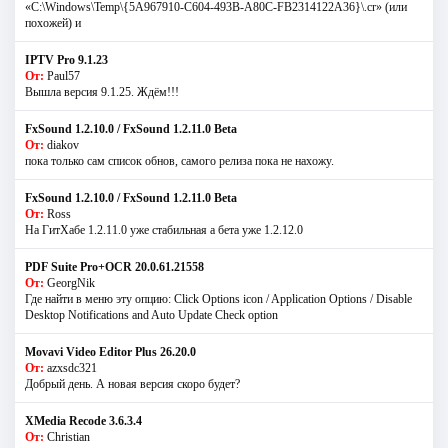
«C:\Windows\Temp\{5A967910-C604-493B-A80C-FB2314122A36}\.cr» (или
похожей) и
IPTV Pro 9.1.23
От:
Paul57
Вышла версия 9.1.25. Ждём!!!
FxSound 1.2.10.0 / FxSound 1.2.11.0 Beta
От:
diakov
пока только сам список обнов, самого релиза пока не нахожу.
FxSound 1.2.10.0 / FxSound 1.2.11.0 Beta
От:
Ross
На ГитХабе 1.2.11.0 уже стабильная а бета уже 1.2.12.0
PDF Suite Pro+OCR 20.0.61.21558
От:
GeorgNik
Где найти в меню эту опцию: Click Options icon / Application Options / Disable
Desktop Notifications and Auto Update Check option
Movavi Video Editor Plus 26.20.0
От:
azxsdc321
Добрый день. А новая версия скоро будет?
XMedia Recode 3.6.3.4
От:
Christian