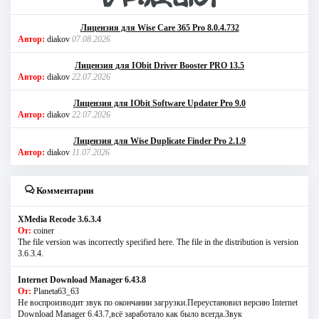
Лицензия для Wise Care 365 Pro 8.0.4.732
Автор:
diakov
07.08.2026
Лицензия для IObit Driver Booster PRO 13.5
Автор:
diakov
22.07.2026
Лицензия для IObit Software Updater Pro 9.0
Автор:
diakov
22.07.2026
Лицензия для Wise Duplicate Finder Pro 2.1.9
Автор:
diakov
11.07.2026
Комментарии
XMedia Recode 3.6.3.4
От:
coiner
The file version was incorrectly specified here. The file in the distribution is version
3.6.3.4.
Internet Download Manager 6.43.8
От:
Planeta63_63
Не воспроизводит звук по окончании загрузки.Переустановил версию Internet
Download Manager 6.43.7,всё заработало как было всегда.Звук