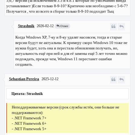
5,6,7 версии (за исключением 3.5 и 4.8.1 которые по умолчанию винда
устанавливает )Если только 8-9-10? Критично или необходимо с 5-6-7?
Получается , что из всего в сборке только 8-9-10 подходит
Тыц
Strashnik
2026-02-12
Ответ
Когда Windows XP, 7-ку и 8-ку удалят насовсем, тогда и старые
версии будут не актуальны. К примеру скоро Windows 10 тоже не
нужна будет, хоть она и перестала обновления получать, но,
актуальность ещё при ней и для её замены ещё 5 лет точно можно
подождать, прежде чем, Windows 11 перестанет ошибки
создавать.
Sebastian Pereira
2025-12-12
Цитата: Strashnik
Неподдерживаемые версии (срок службы истёк, они больше не
поддерживаются):
- .NET Framework 7+
- .NET Framework 6+
- .NET Framework 5+