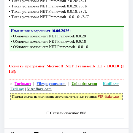
• Тихая установка NET Framework 7.0.20: /S /J
• Тихая установка NET Framework 8.0.29: /S /K
• Тихая установка NET Framework 9.0.18: /S /L
• Тихая установка NET Framework 10.0.10: /S /O
Изменения в версии от 10.06.2026:
• Обновлен компонент NET Framework 8.0.29
• Обновлен компонент NET Framework 9.0.18
• Обновлен компонент NET Framework 10.0.10
Скачать программу Microsoft .NET Framework 1.1 - 10.0.10 (1
ГБ):
с
Turbo.net
|
Filespayouts.com
|
Uploadrar.com
|
Katfile.ws
|
Frdl.my
|
Nitroflare.com
Прямая ссылка на скачивание доступна только для группы:
VIP-diakov.net
Сказали спасибо: 808