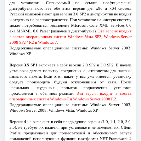
для установки. Скачиваемый по ссылке неофициальный
дистрибутив включает обе этих версии для x86 и x64 систем.
Русский языковой пакет для версии 3.0 SP2 в дистрибутив не входит
и отдельно не распространяется. При установке на чистую систему
может потребоваться компонент Microsoft Core XML Services 6.0
aka MSXML 6.0 Parser (включен в дистрибутив).
Эта версия входит
в состав операционных систем Windows Vista SP2, Windows Server
2008 SP2 / R2 и Windows 7.
Поддерживаемые операционные системы: Windows Server 2003;
Windows XP
Версия 3.5 SP1
включает в себя версии 2.0 SP2 и 3.0 SP2. В начале
установки делает попытку соединения с интернетом для закачки
языкового пакета. Если этот пакет у вас уже имеется, установку
следует производить будучи отключенным от сети. После
нескольких неудачных попыток подключения установка
продолжится в обычном режиме.
Эта версия входит в состав
операционных систем Windows 7 и Windows Server 2008 R2.
Поддерживаемые операционные системы: Windows Server 2003;
Windows Server 2008; Windows Vista; Windows XP
Версия 4
не включает в себя предыдущие версии (1.0, 1.1, 2.0, 3.0,
3.5), не требует их наличия при установке и не заменяет их. Client
Profile предназначен для пользователей и обеспечивает запуск
приложений использующих функции платформы NET Framework 4