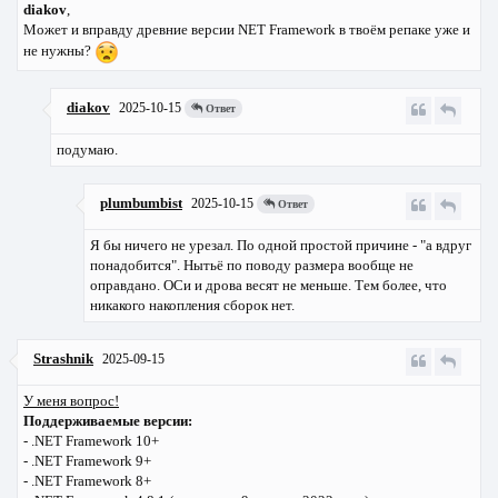
diakov
,
Может и вправду древние версии NET Framework в твоём репаке уже и
не нужны?
diakov
2025-10-15
Ответ
подумаю.
plumbumbist
2025-10-15
Ответ
Я бы ничего не урезал. По одной простой причине - "а вдруг
понадобится". Нытьё по поводу размера вообще не
оправдано. ОСи и дрова весят не меньше. Тем более, что
никакого накопления сборок нет.
Strashnik
2025-09-15
У меня вопрос!
Поддерживаемые версии:
- .NET Framework 10+
- .NET Framework 9+
- .NET Framework 8+