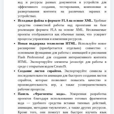
код и ресурсы разных документов и устройств для
эффективного создания, тестирования, компоновки и
развертывания контента на различных экранах и
устройствах.
Исходные файлы в формате FLA на основе XML.
Удобные
средства совместной работы над проектами на базе
реализации формата FLA на основе XML. Несжимаемые
проекты отображаются как обычные папки, что ускоряет
процессы управления и изменения ресурсов.
Новая поддержка технологии HTML.
Используйте новое
расширение (приобретается отдельно) совместно с
основными функциями для работы с анимацией и рисования
Flash Professional для создания интерактивного контента
HTML. Экспортируйте элементы jаvascript для работы в
среде с открытым кодом CreateJS.
Создание листов спрайтов.
Экспортируйте символы и
последовательности анимации для быстрого создания листов
спрайтов, которые позволяют повысить качество и
производительность игр, а также усовершенствовать
рабочие процессы.
Панель «Фрагменты кода».
Ускоренная разработка
проектов благодаря использованию готовых фрагментов
кода — удобного средства вставки типовых действий,
анимации, методики «мультитач», а также других ресурсов.
Кроме того, они помогут вам быстрее изучить язык