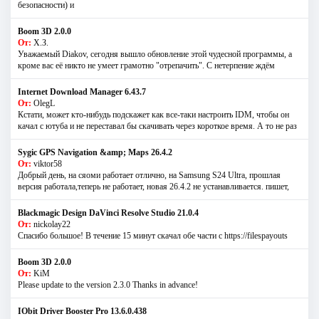
безопасности) и
Boom 3D 2.0.0
От:
Х.З.
Уважаемый Diakov, сегодня вышло обновление этой чудесной программы, а
кроме вас её никто не умеет грамотно "отрепачить". С нетерпение ждём
Internet Download Manager 6.43.7
От:
OlegL
Кстати, может кто-нибудь подскажет как все-таки настроить IDM, чтобы он
качал с ютуба и не переставал бы скачивать через короткое время. А то не раз
Sygic GPS Navigation &amp; Maps 26.4.2
От:
viktor58
Добрый день, на сяоми работает отлично, на Samsung S24 Ultra, прошлая
версия работала,теперь не работает, новая 26.4.2 не устанавливается. пишет,
Blackmagic Design DaVinci Resolve Studio 21.0.4
От:
nickolay22
Спасибо большое! В течение 15 минут скачал обе части с https://filespayouts
Boom 3D 2.0.0
От:
KiM
Please update to the version 2.3.0 Thanks in advance!
IObit Driver Booster Pro 13.6.0.438