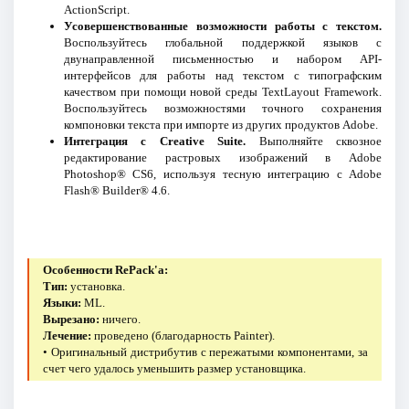
ActionScript.
Усовершенствованные возможности работы с текстом.
Воспользуйтесь глобальной поддержкой языков с
двунаправленной письменностью и набором API-
интерфейсов для работы над текстом с типографским
качеством при помощи новой среды TextLayout Framework.
Воспользуйтесь возможностями точного сохранения
компоновки текста при импорте из других продуктов Adobe.
Интеграция с Creative Suite.
Выполняйте сквозное
редактирование растровых изображений в Adobe
Photoshop® CS6, используя тесную интеграцию с Adobe
Flash® Builder® 4.6.
Особенности RePack'a:
Тип:
установка.
Языки:
ML.
Вырезано:
ничего.
Лечение:
проведено (благодарность Painter).
• Оригинальный дистрибутив с пережатыми компонентами, за
счет чего удалось уменьшить размер установщика.