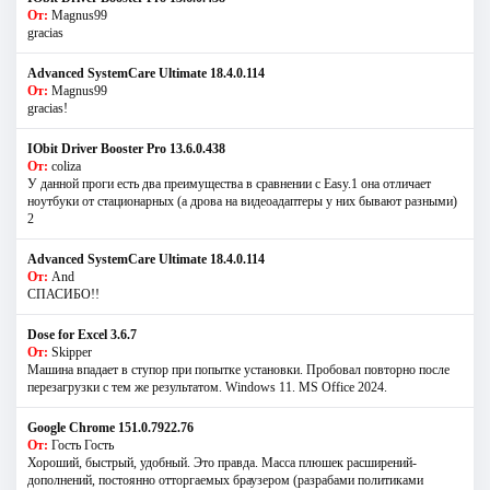
От:
Magnus99
gracias
Advanced SystemCare Ultimate 18.4.0.114
От:
Magnus99
gracias!
IObit Driver Booster Pro 13.6.0.438
От:
coliza
У данной проги есть два преимущества в сравнении с Easy.1 она отличает
ноутбуки от стационарных (а дрова на видеоадаптеры у них бывают разными)
2
Advanced SystemCare Ultimate 18.4.0.114
От:
And
СПАСИБО!!
Dose for Excel 3.6.7
От:
Skipper
Машина впадает в ступор при попытке установки. Пробовал повторно после
перезагрузки с тем же результатом. Windows 11. MS Offiсe 2024.
Google Chrome 151.0.7922.76
От:
Гость Гость
Хороший, быстрый, удобный. Это правда. Масса плюшек расширений-
дополнений, постоянно отторгаемых браузером (разрабами политиками