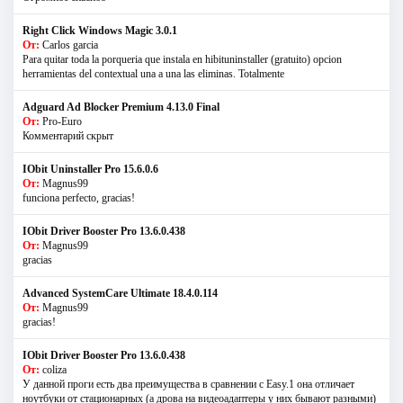
Right Click Windows Magic 3.0.1
От:
Carlos garcia
Para quitar toda la porqueria que instala en hibituninstaller (gratuito) opcion
herramientas del contextual una a una las eliminas. Totalmente
Adguard Ad Blocker Premium 4.13.0 Final
От:
Pro-Euro
Комментарий скрыт
IObit Uninstaller Pro 15.6.0.6
От:
Magnus99
funciona perfecto, gracias!
IObit Driver Booster Pro 13.6.0.438
От:
Magnus99
gracias
Advanced SystemCare Ultimate 18.4.0.114
От:
Magnus99
gracias!
IObit Driver Booster Pro 13.6.0.438
От:
coliza
У данной проги есть два преимущества в сравнении с Easy.1 она отличает
ноутбуки от стационарных (а дрова на видеоадаптеры у них бывают разными)