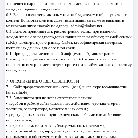
заявления о нарушении авторских или смежных прав по аналогии с
международными стандартами.
6.2. Если вы являетесь законным правообладателем и обнаружили, что
контент Пользователей нарушает ваши права, вы можете направить
мотивированную жалобу по адресу: admin@diakov.net.
6.3. Жалоба принимается к рассмотрению только при наличии:
документального подтверждения ваших прав на объект; прямой ссылки
(URL) на конкретную страницу Сайта, где зафиксирован материал;
контактных данных для обратной связи.
6.4. При предоставлении полной информации Администрация
блокирует или удаляет контент в течение 48 рабочих часов, что
полностью исчерпывает предмет претензии к Сайту как к техническому
посреднику.
7. ОГРАНИЧЕНИЕ ОТВЕТСТВЕННОСТИ
7.1. Сайт предоставляется «как есть» (as is) и «по мере возможности»
(as available).
7.2. Администрация не несет ответственности за:
• перебои в работе сайта (вызванные действиями третьих сторон -
хостинга, регистратора, магистральных сетей);
• утрату данных, вызванную техническими сбоями или действиями
пользователей;
• содержание материалов, публикуемых пользователями;
• работоспособность, юридическую чистоту или безопасность
программного обеспечения и файлов, скачиваемых по ссылкам,