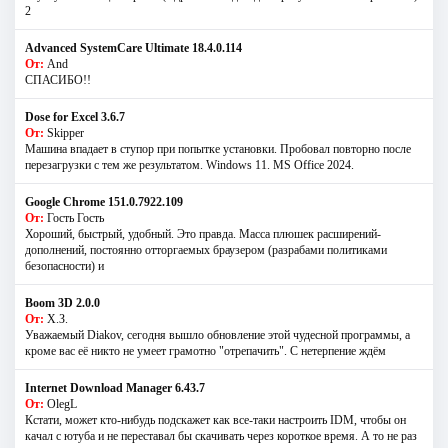
2
Advanced SystemCare Ultimate 18.4.0.114
От:
And
СПАСИБО!!
Dose for Excel 3.6.7
От:
Skipper
Машина впадает в ступор при попытке установки. Пробовал повторно после
перезагрузки с тем же результатом. Windows 11. MS Offiсe 2024.
Google Chrome 151.0.7922.109
От:
Гость Гость
Хороший, быстрый, удобный. Это правда. Масса плюшек расширений-
дополнений, постоянно отторгаемых браузером (разрабами политиками
безопасности) и
Boom 3D 2.0.0
От:
Х.З.
Уважаемый Diakov, сегодня вышло обновление этой чудесной программы, а
кроме вас её никто не умеет грамотно "отрепачить". С нетерпение ждём
Internet Download Manager 6.43.7
От:
OlegL
Кстати, может кто-нибудь подскажет как все-таки настроить IDM, чтобы он
качал с ютуба и не переставал бы скачивать через короткое время. А то не раз