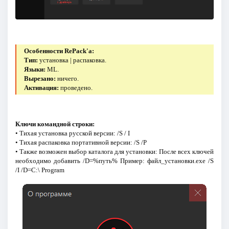
Особенности RePack'a:
Тип:
установка | распаковка.
Языки:
ML.
Вырезано:
ничего.
Активация:
проведено.
Ключи командной строки:
• Тихая установка русской версии: /S / I
• Тихая распаковка портативной версии: /S /P
• Также возможен выбор каталога для установки: После всех ключей
необходимо добавить /D=%путь% Пример: файл_установки.exe /S
/I /D=C:\ Program