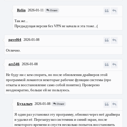
Relin
2026-01-11
Ответ
Так же...
Предыдущая версия без VPN не качала и эта тоже...(
pavel64
2026-01-08
Отлично.
ars546
2026-01-08
Не буду ни с кем спорить, но после обновления драйверов этой
программой ломаются некоторые рабочие функции системы (про
откаты и восстановление само собой понятно). Проверено
неоднократно, больше ей не пользуюсь.
Бухалыч
2026-01-08
Ответ
Я один раз установил эту программу, обновил через неё драйвера
и удалил её. Перезагрузил системник и синий экран, после
некоторого времени и спустя несколько попыток восстановить