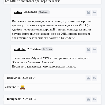
Без КВН не обновляет драйвера, печалька
coliza
2026-04-01
Ответ
Всё зависит от провайдера и региона,переодически в разное
время суток связь с сервером появляется (даже на МГТС) и
удаётся переустановить дрова.В принципе иногда влияют и
другие факторы,у меня например на 26Н1 иногда помогает
отключение безопастности памяти в Defendеr-е.
a.nikuha
2026-04-24
Ответ
Так поставьте Adguard VPN, а там при открытии выберете
"Остаться в бесплатной версии".
После того как сделали что надо, вышли из него.
d3llevPYa
2026-03-24
Спасибо!!!
funnybear
2026-03-03