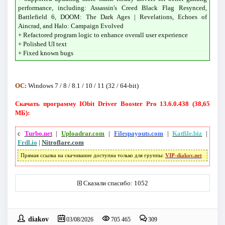
performance, including: Assassin's Creed Black Flag Resynced,
Battlefield 6, DOOM: The Dark Ages | Revelations, Echoes of
Aincrad, and Halo: Campaign Evolved
+ Refactored program logic to enhance overall user experience
+ Polished UI text
+ Fixed known bugs
ОС:
Windows 7 / 8 / 8.1 / 10 / 11 (32 / 64-bit)
Скачать программу IObit Driver Booster Pro 13.6.0.438 (38,65
МБ):
с
Turbo.net
|
Uploadrar.com
|
Filespayouts.com
|
Katfile.biz
|
Frdl.io
|
Nitroflare.com
Прямая ссылка на скачивание доступна только для группы:
VIP-diakov.net
Сказали спасибо: 1052
diakov
03/08/2026
705 465
309