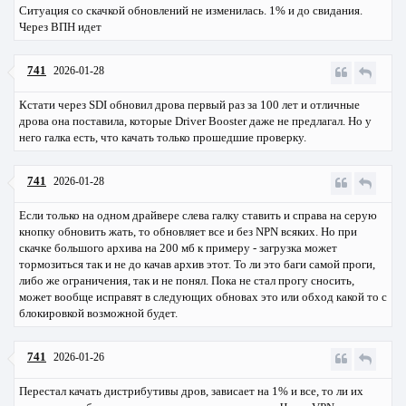
Ситуация со скачкой обновлений не изменилась. 1% и до свидания.
Через ВПН идет
741
2026-01-28
Кстати через SDI обновил дрова первый раз за 100 лет и отличные
дрова она поставила, которые Driver Booster даже не предлагал. Но у
него галка есть, что качать только прошедшие проверку.
741
2026-01-28
Если только на одном драйвере слева галку ставить и справа на серую
кнопку обновить жать, то обновляет все и без NPN всяких. Но при
скачке большого архива на 200 мб к примеру - загрузка может
тормозиться так и не до качав архив этот. То ли это баги самой проги,
либо же ограничения, так и не понял. Пока не стал прогу сносить,
может вообще исправят в следующих обновах это или обход какой то с
блокировкой возможной будет.
741
2026-01-26
Перестал качать дистрибутивы дров, зависает на 1% и все, то ли их