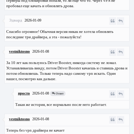
серверы под блокировки попали, то ли еще что то. Через VPN не
пробовал еще качать и обновлять дрова.
Эдвард
2026-01-09
Спасибо огромное! Обычная версия никак не хотела обновлять
последние три драйвера, а эта - пожалуйста!
vestniktosno
2026-01-08
За 10 лет как пользуюсь Driver Booster, никогда систему не ломал.
Устанавливаешь винду, потом Driver Booster качаешь и ставишь дрова и
потом обновляешь. Только теперь надо самому vpn искать. Один
нашел, посмотрю как дальше.
просто
2026-01-08
Ответ
Такая же история, все нормально после него работает.
vestniktosno
2026-01-08
Теперь без vpn драйвера не качает