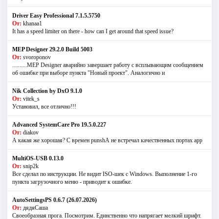
Driver Easy Professional 7.1.5.5750
От:
khanaa1
It has a speed limiter on there - how can I get around that speed issue?
MEP Designer 29.2.0 Build 5003
От:
svoroponov
..........MEP Designer аварийно завершает работу с всплывающим сообщением
об ошибке при выборе пункта "Новый проект". Аналогично и
Nik Collection by DxO 9.1.0
От:
vitek_s
Установил, все отлично!!!
Advanced SystemCare Pro 19.5.0.227
От:
diakov
А какая же хорошая? С времен punshА не встречал качественных портах app
MultiOS-USB 0.13.0
От:
snip2k
Все сделал по инструкции. Не видит ISO-шек с Windows. Выполнение 1-го
пункта загрузочного меню - приводит к ошибке.
AutoSettingsPS 0.6.7 (26.07.2026)
От:
дядяСаша
Своеобразная прога. Посмотрим. Единственно что напрягает мелкий шрифт.