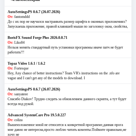
AutoSettingsPS 0.6.7 (26.07.2026)
От:
fantomddd
До с их пор не научился настраивать размер шрифта в оконных приложениях?
Запускаешь приложение, правой клавишей мыши по заголовку окна, свойства,
BorisFX Sound Forge Plus 2026.0.0.71
От:
Liko84
Нельзя менять стандартный путь установки программы иначе патч не будет
работать!!!
Topaz Video 1.6.1 / 1.6.2
От:
Fortesque
Hey, Any chance of better instructions? Team VR's instructions on the .nfo are
vague and I can't get any of the models to download. I
AutoSettingsPS 0.6.7 (26.07.2026)
От:
sanyateee
Спасибо Diakov! Трудно следить за обновлением данного скрипта, а тут будет
всегда под рукой.
Advanced SystemCare Pro 19.5.0.227
От:
coliza
Вышеизложенное мной не относится к конкретной программе,данная прога
мне давно не интересна,просто люблю читать коменты.Поймите правильно,не
хочу не