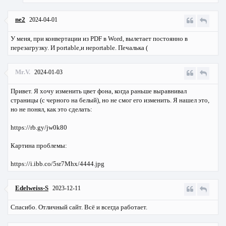
ne2
2024-04-01
У меня, при конвертации из PDF в Word, вылетает постоянно в
перезагрузку. И portable,и неportable. Печалька (
Mr.V.
2024-01-03
Привет. Я хочу изменить цвет фона, когда раньше выравнивал
страницы (с черного на белый), но не смог его изменить. Я нашел это,
но не понял, как это сделать:
https://rb.gy/jw0k80
Картина проблемы:
https://i.ibb.co/5sr7Mhx/4444.jpg
Edelweiss-S
2023-12-11
Спасибо. Отличный сайт. Всё и всегда работает.