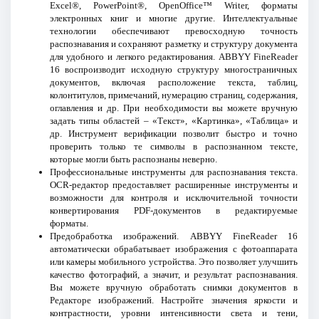
Excel®, PowerPoint®, OpenOffice™ Writer, форматы
электронных книг и многие другие. Интеллектуальные
технологии обеспечивают превосходную точность
распознавания и сохраняют разметку и структуру документа
для удобного и легкого редактирования. ABBYY FineReader
16 воспроизводит исходную структуру многостраничных
документов, включая расположение текста, таблиц,
колонтитулов, примечаний, нумерацию страниц, содержания,
оглавления и др. При необходимости вы можете вручную
задать типы областей – «Текст», «Картинка», «Таблица» и
др. Инструмент верификации позволит быстро и точно
проверить только те символы в распознанном тексте,
которые могли быть распознаны неверно.
Профессиональные инструменты для распознавания текста.
OCR-редактор предоставляет расширенные инструменты и
возможности для контроля и исключительной точности
конвертирования PDF-документов в редактируемые
форматы.
Предобработка изображений. ABBYY FineReader 16
автоматически обрабатывает изображения с фотоаппарата
или камеры мобильного устройства. Это позволяет улучшить
качество фотографий, а значит, и результат распознавания.
Вы можете вручную обработать снимки документов в
Редакторе изображений. Настройте значения яркости и
контрастности, уровни интенсивности света и тени,