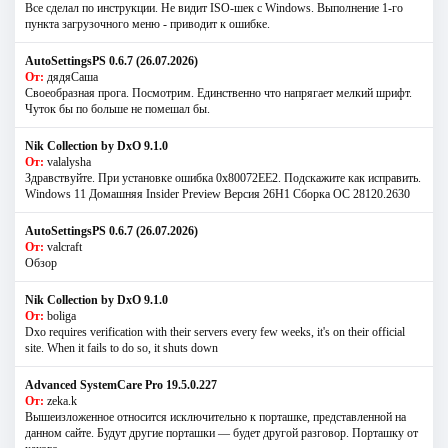
Все сделал по инструкции. Не видит ISO-шек с Windows. Выполнение 1-го
пункта загрузочного меню - приводит к ошибке.
AutoSettingsPS 0.6.7 (26.07.2026)
От:
дядяСаша
Своеобразная прога. Посмотрим. Единственно что напрягает мелкий шрифт.
Чуток бы по больше не помешал бы.
Nik Collection by DxO 9.1.0
От:
valalysha
Здравствуйте. При установке ошибка 0х80072EE2. Подскажите как исправить.
Windows 11 Домашняя Insider Preview Версия 26H1 Сборка ОС 28120.2630
AutoSettingsPS 0.6.7 (26.07.2026)
От:
valcraft
Обзор
Nik Collection by DxO 9.1.0
От:
boliga
Dxo requires verification with their servers every few weeks, it's on their official
site. When it fails to do so, it shuts down
Advanced SystemCare Pro 19.5.0.227
От:
zeka.k
Вышеизложенное относится исключительно к порташке, представленной на
данном сайте. Будут другие порташки — будет другой разговор. Порташку от