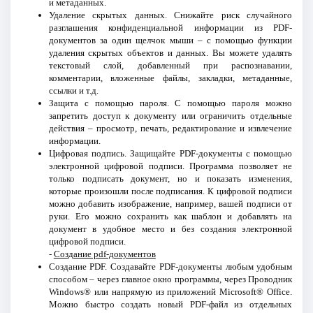
и метаданных.
Удаление скрытых данных. Снижайте риск случайного
разглашения конфиденциальной информации из PDF-
документов за один щелчок мыши – с помощью функции
удаления скрытых объектов и данных. Вы можете удалять
текстовый слой, добавленный при распознавании,
комментарии, вложенные файлы, закладки, метаданные,
ссылки и т.д.
Защита с помощью пароля. С помощью пароля можно
запретить доступ к документу или ограничить отдельные
действия – просмотр, печать, редактирование и извлечение
информации.
Цифровая подпись. Защищайте PDF-документы с помощью
электронной цифровой подписи. Программа позволяет не
только подписать документ, но и показать изменения,
которые произошли после подписания. К цифровой подписи
можно добавить изображение, например, вашей подписи от
руки. Его можно сохранить как шаблон и добавлять на
документ в удобное место и без создания электронной
цифровой подписи.
-
Создание pdf-документов
Создание PDF. Создавайте PDF-документы любым удобным
способом – через главное окно программы, через Проводник
Windows® или напрямую из приложений Microsoft® Office.
Можно быстро создать новый PDF-файл из отдельных