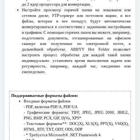
до 2 ядер процессора для конвертации.
Настройте просмотр горячей папки на локальном или
сетевом диске, FTP-сервере или почтовом ящике, и все
файлы, которые в нее попадут, будут автоматически
конвертироваться в соответствии с заданными настройками
и графиком. С помощью горячих папок вы можете, например,
подготовить документы, отсканированные на офисном
сканере или полученные по электронной почте, к
дальнейшей обработке. ABBYY Hot Folder позволяет
настроить процесс обработки для каждой такой папки
индивидуально: установить время выполнения задачи или
регулярность, например, каждый час, ежедневно или
еженедельно.
Поддерживаемые форматы файлов:
Входные форматы файлов
- PDF, включая PDF/A, PDF/UA
- Графические форматы: TIFF, JPEG, JPEG 2000, JBIG2,
PNG, BMP, PCX, GIF, DjVu, XPS*
- Текстовые форматы**: DOC(X), XLS(X), PPT(X), VSD(X),
HTML, RTF, TXT, ODT, ODS, ODP
- * Требуется Microsoft® .NET Framework 4