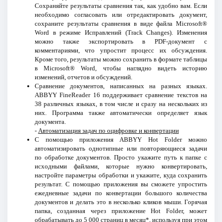
Сохраняйте результаты сравнения так, как удобно вам. Если
необходимо согласовать или отредактировать документ,
сохраните результаты сравнения в виде файла Microsoft®
Word в режиме Исправлений (Track Changes). Изменения
можно также экспортировать в PDF-документ с
комментариями, что упростит процесс их обсуждения.
Кроме того, результаты можно сохранить в формате таблицы
в Microsoft® Word, чтобы наглядно видеть историю
изменений, отчетов и обсуждений.
Сравнение документов, написанных на разных языках.
ABBYY FineReader 16 поддерживает сравнение текстов на
38 различных языках, в том числе и сразу на нескольких из
них. Программа также автоматически определяет язык
документа.
-
Автоматизация задач по оцифровке и конвертации
С помощью приложения ABBYY Hot Folder можно
автоматизировать однотипные или повторяющиеся задачи
по обработке документов. Просто укажите путь к папке с
исходными файлами, которые нужно конвертировать,
настройте параметры обработки и укажите, куда сохранить
результат. С помощью приложения вы сможете упростить
ежедневные задачи по конвертации большого количества
документов и делать это в несколько кликов мыши. Горячая
папка, созданная через приложение Hot Folder, может
обрабатывать до 5 000 страниц в месяц*, используя при этом