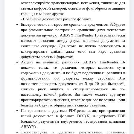
откорректируйте трапециевидные искажения, типичные для
съемки цифровой камерой, осветлите фон, обрежьте лишние
границы и многое другое.
-
Сравнение документов разного формата
Быстрое, точное и простое сравнение документов. Забудьте
про утомительное построчное сравнение двух текстовых
документов вручную. ABBYY FineReader 16 автоматически
выявляет различия между двумя версиями документа за
считанные секунды. Для этого не нужно распознавать и
конвертировать файлы, даже если вам надо сравнить
документы в разных форматах.
Акцент на значимых различиях. ABBYY FineReader 16
покажет только те различия, которые касаются сути
содержания документа, и не будет подсвечивать различия в
форматировании или разрывах между строками. Это
позволяет проверять документы от 5 до 20 раз быстрее*,
снизить риск ошибок и сконцентрироваться на по-
настоящему важной работе. Вы также можете вручную
проигнорировать изменения, которые для вас не важны – они
больше не будут отображаться в списке различий.
По сравнению с другими PDF-решениями, при сравнении
копий документов в формате DOC(X) и цифрового PDF
(согласно результатам внутреннего тестирования компании
ABBYY).
Экспортируйте и делитесь результатами сравнения.