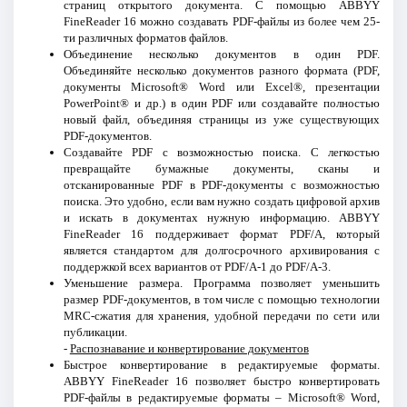
страниц открытого документа. С помощью ABBYY
FineReader 16 можно создавать PDF-файлы из более чем 25-
ти различных форматов файлов.
Объединение несколько документов в один PDF.
Объединяйте несколько документов разного формата (PDF,
документы Microsoft® Word или Excel®, презентации
PowerPoint® и др.) в один PDF или создавайте полностью
новый файл, объединяя страницы из уже существующих
PDF-документов.
Создавайте PDF с возможностью поиска. С легкостью
превращайте бумажные документы, сканы и
отсканированные PDF в PDF-документы с возможностью
поиска. Это удобно, если вам нужно создать цифровой архив
и искать в документах нужную информацию. ABBYY
FineReader 16 поддерживает формат PDF/A, который
является стандартом для долгосрочного архивирования с
поддержкой всех вариантов от PDF/A-1 до PDF/A-3.
Уменьшение размера. Программа позволяет уменьшить
размер PDF-документов, в том числе с помощью технологии
MRC-сжатия для хранения, удобной передачи по сети или
публикации.
-
Распознавание и конвертирование документов
Быстрое конвертирование в редактируемые форматы.
ABBYY FineReader 16 позволяет быстро конвертировать
PDF-файлы в редактируемые форматы – Microsoft® Word,