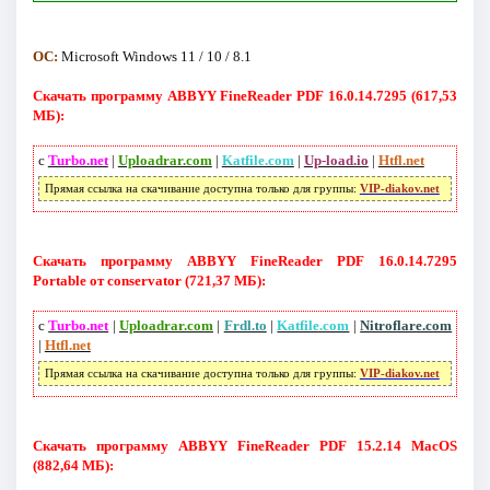
ОС:
Microsoft Windows 11 / 10 / 8.1
Скачать программу ABBYY FineReader PDF 16.0.14.7295 (617,53
МБ):
с
Turbo.net
|
Uploadrar.com
|
Katfile.com
|
Up-load.io
|
Htfl.net
Прямая ссылка на скачивание доступна только для группы:
VIP-diakov.net
Скачать программу ABBYY FineReader PDF 16.0.14.7295
Portable от conservator (721,37 МБ):
с
Turbo.net
|
Uploadrar.com
|
Frdl.to
|
Katfile.com
|
Nitroflare.com
|
Htfl.net
Прямая ссылка на скачивание доступна только для группы:
VIP-diakov.net
Скачать программу ABBYY FineReader PDF 15.2.14 MacOS
(882,64 МБ):