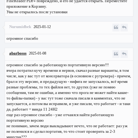
FineReader PDF» повреждено, и его не удается открыть. Переместите
приложение в Корзину.
Увы не открылось после установки
Nurumidbek
2025-01-12
огромное спасибо
abarbosss
2025-01-08
огромное спасибо за работающую портативную версию!!!
вчера потратил кучу времени и нервов, скачал разные варианты, в том
числе, как у вас тут от консерватора (в основном с рутрекера) - причем,
брал и эту версию, и предыдущую - нифига не запускалось, всё время
разные проблемы, то тех файлов нет, то других (уже не помню
сообщения, там не ошибки, а именно что прога не может найти какие-
то файлы-папки) - у вас тут тоже сначала писали в камментах, что не
запускается, а потом вы исправили, и уже писали, что работает - и таки
да, работает = винда 11 24Н2
еще раз огромное спасибо - уже отчаялся найти работающую
портативную версию
не понимаю, зачем люди выкладывают нечто, что не работает: раз уж
не поленился и сделал портатив, то что стоит проверить за 2-3
минутки???