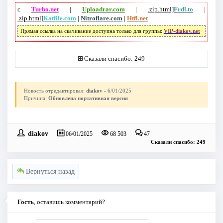
с
Turbo.net
|
Uploadrar.com
|
.zip.html]
Frdl.to
|
.zip.html]
Katfile.com
|
Nitroflare.com
|
Htfl.net
Прямая ссылка на скачивание доступна только для группы:
VIP-diakov.net
Сказали спасибо: 249
Новость отредактировал:
diakov
- 6/01/2025
Причина:
Обновлена портативная версия
diakov
06/01/2025
68 503
47
Сказали спасибо: 249
Вернуться назад
Гость
, оставишь комментарий?