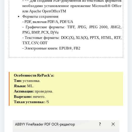
- ** Для создания PDF-документов из текстовых форматов
необходимо установленное приложение Microsoft® Office
или Apache OpenOfficeTM
Форматы сохранения
- PDF, включая PDF/A, PDF/UA
- Графические форматы: TIFF, JPEG, JPEG 2000, JBIG2,
PNG, BMP, PCX, DjVu
- Текстовые форматы: DOC(X), XLS(X), PPTX, HTML, RTF,
TXT, CSV, ODT
- Электронные книги: EPUB®, FB2
Особенности RePack'a:
Тип:
установка.
Языки:
ML.
Активация:
проведена.
Вырезано:
ничего.
Тихая установка:
/S