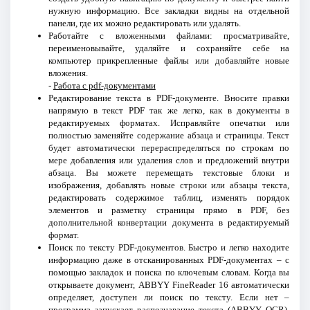
нужную информацию. Все закладки видны на отдельной
панели, где их можно редактировать или удалять.
Работайте с вложенными файлами: просматривайте,
переименовывайте, удаляйте и сохраняйте себе на
компьютер прикрепленные файлы или добавляйте новые
вложения.
-
Работа с pdf-документами
Редактирование текста в PDF-документе. Вносите правки
напрямую в текст PDF так же легко, как в документы в
редактируемых форматах. Исправляйте опечатки или
полностью заменяйте содержание абзаца и страницы. Текст
будет автоматически перераспределяться по строкам по
мере добавления или удаления слов и предложений внутри
абзаца. Вы можете перемещать текстовые блоки и
изображения, добавлять новые строки или абзацы текста,
редактировать содержимое таблиц, изменять порядок
элементов и разметку страницы прямо в PDF, без
дополнительной конвертации документа в редактируемый
формат.
Поиск по тексту PDF-документов. Быстро и легко находите
информацию даже в отсканированных PDF-документах – с
помощью закладок и поиска по ключевым словам. Когда вы
открываете документ, ABBYY FineReader 16 автоматически
определяет, доступен ли поиск по тексту. Если нет –
программа запускает распознавание текста (ABBYY OCR),