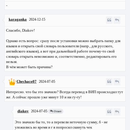
-
karaganka
2024-12-15
Спасибо, Diakov!
Однако есть вопрос: сразу после установки можно выбрать папку для
языков и открыть свой словарь пользователя (напр., для русского,
английского языков), а вот при дальнейшей работе почему-то свой
словарь открыть невозможно и, соответственно, редактировать его
нельзя.
В чём может быть причина?
Chechaco07
2024-07-05
Интересно. что бы это значило? Всегда перевод в ВИП происходил тут
же. А сейчас прошло уже минут 10 и ни гу-гу!
diakov
2024-07-05
Ответ
Это значило бы то, то а перевели неточную сумму, б - не
уложились во время и г я попросил скинуть чек