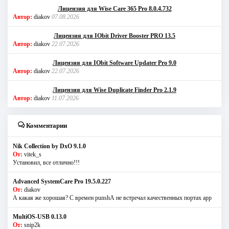
Лицензия для Wise Care 365 Pro 8.0.4.732
Автор:
diakov
07.08.2026
Лицензия для IObit Driver Booster PRO 13.5
Автор:
diakov
22.07.2026
Лицензия для IObit Software Updater Pro 9.0
Автор:
diakov
22.07.2026
Лицензия для Wise Duplicate Finder Pro 2.1.9
Автор:
diakov
11.07.2026
Комментарии
Nik Collection by DxO 9.1.0
От:
vitek_s
Установил, все отлично!!!
Advanced SystemCare Pro 19.5.0.227
От:
diakov
А какая же хорошая? С времен punshА не встречал качественных портах app
MultiOS-USB 0.13.0
От:
snip2k