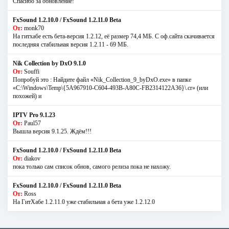
Спасибо за обновление!
FxSound 1.2.10.0 / FxSound 1.2.11.0 Beta
От:
monk70
На гитхабе есть бета-версия 1.2.12, её размер 74,4 МБ. С оф.сайта скачивается
последняя стабильная версия 1.2.11 - 69 МБ.
Nik Collection by DxO 9.1.0
От:
Souffi
Попробуй это : Найдите файл «Nik_Collection_9_byDxO.exe» в папке
«C:\Windows\Temp\{5A967910-C604-493B-A80C-FB2314122A36}\.cr» (или
похожей) и
IPTV Pro 9.1.23
От:
Paul57
Вышла версия 9.1.25. Ждём!!!
FxSound 1.2.10.0 / FxSound 1.2.11.0 Beta
От:
diakov
пока только сам список обнов, самого релиза пока не нахожу.
FxSound 1.2.10.0 / FxSound 1.2.11.0 Beta
От:
Ross
На ГитХабе 1.2.11.0 уже стабильная а бета уже 1.2.12.0