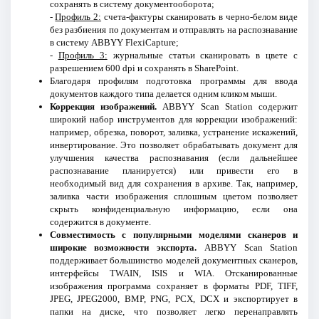
сохранять в систему документооборота;
-
Профиль 2:
счета-фактуры сканировать в черно-белом виде
без разбиения по документам и отправлять на распознавание
в систему ABBYY FlexiCapture;
-
Профиль 3:
журнальные статьи сканировать в цвете с
разрешением 600 dpi и сохранять в SharePoint.
Благодаря профилям подготовка программы для ввода
документов каждого типа делается одним кликом мыши.
Коррекция изображений.
ABBYY Scan Station содержит
широкий набор инструментов для коррекции изображений:
например, обрезка, поворот, заливка, устранение искажений,
инвертирование. Это позволяет обрабатывать документ для
улучшения качества распознавания (если дальнейшее
распознавание планируется) или привести его в
необходимый вид для сохранения в архиве. Так, например,
заливка части изображения сплошным цветом позволяет
скрыть конфиденциальную информацию, если она
содержится в документе.
Совместимость с популярными моделями сканеров и
широкие возможности экспорта.
ABBYY Scan Station
поддерживает большинство моделей документных сканеров,
интерфейсы TWAIN, ISIS и WIA. Отсканированные
изображения программа сохраняет в форматы PDF, TIFF,
JPEG, JPEG2000, BMP, PNG, PCX, DCX и экспортирует в
папки на диске, что позволяет легко перенаправлять