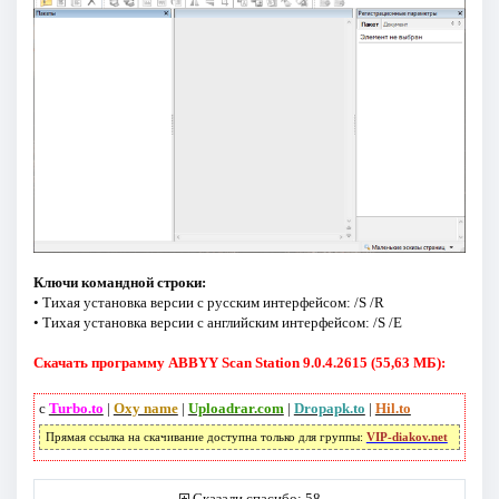
Ключи командной строки:
• Тихая установка версии с русским интерфейсом: /S /R
• Тихая установка версии с английским интерфейсом: /S /E
Скачать программу ABBYY Scan Station 9.0.4.2615 (55,63 МБ):
с
Turbo.to
|
Oxy name
|
Uploadrar.com
|
Dropapk.to
|
Hil.to
Прямая ссылка на скачивание доступна только для группы:
VIP-diakov.net
Сказали спасибо: 58