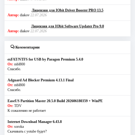
Лицензия для IObit Driver Booster PRO 13.5
Автор:
diakov
22.07.2026
Лицензия для IObit Software Updater Pro 9.0
Автор:
diakov
22.07.2026
Комментарии
exFAT/NTFS for USB by Paragon Premium 5.4.0
От:
mbl800
Спасибо.
Adguard Ad Blocker Premium 4.13.1 Final
От:
mbl800
Спасибо.
EaseUS Partition Master 20.5.0 Build 202606180359 + WinPE
От:
TDV
К сожалению не работает
Internet Download Manager 6.43.8
От:
soroka
Скачивать с yotube будет?