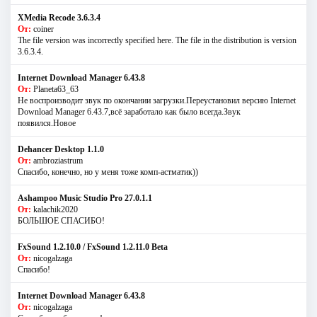
XMedia Recode 3.6.3.4
От:
coiner
The file version was incorrectly specified here. The file in the distribution is version
3.6.3.4.
Internet Download Manager 6.43.8
От:
Planeta63_63
Не воспроизводит звук по окончании загрузки.Переустановил версию Internet
Download Manager 6.43.7,всё заработало как было всегда.Звук
появился.Новое
Dehancer Desktop 1.1.0
От:
ambroziastrum
Спасибо, конечно, но у меня тоже комп-астматик))
Ashampoo Music Studio Pro 27.0.1.1
От:
kalachik2020
БОЛЬШОЕ СПАСИБО!
FxSound 1.2.10.0 / FxSound 1.2.11.0 Beta
От:
nicogalzaga
Спасибо!
Internet Download Manager 6.43.8
От:
nicogalzaga