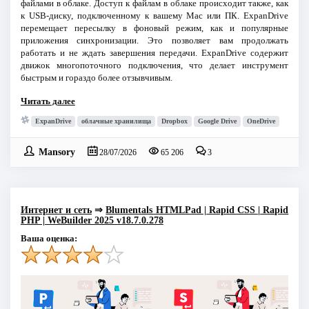
файлами в облаке. Доступ к файлам в облаке происходит также, как
к USB-диску, подключенному к вашему Mac или ПК. ExpanDrive
перемещает пересылку в фоновый режим, как и популярные
приложения синхронизации. Это позволяет вам продолжать
работать и не ждать завершения передачи. ExpanDrive содержит
движок многопоточного подключения, что делает инструмент
быстрым и гораздо более отзывчивым.
Читать далее
ExpanDrive
облачные хранилища
Dropbox
Google Drive
OneDrive
Mansory
28/07/2026
65 206
3
Интернет и сеть
⇒
Blumentals HTMLPad | Rapid CSS | Rapid
PHP | WeBuilder 2025 v18.7.0.278
Ваша оценка: