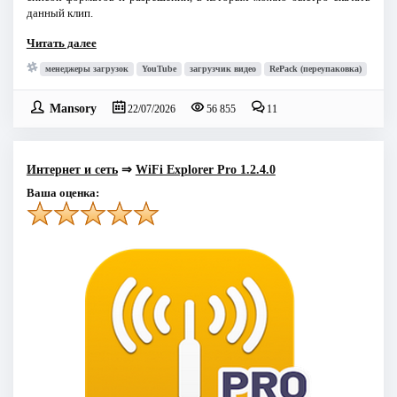
данный клип.
Читать далее
менеджеры загрузок
YouTube
загрузчик видео
RePack (переупаковка)
Mansory
22/07/2026
56 855
11
Интернет и сеть
⇒
WiFi Explorer Pro 1.2.4.0
Ваша оценка: