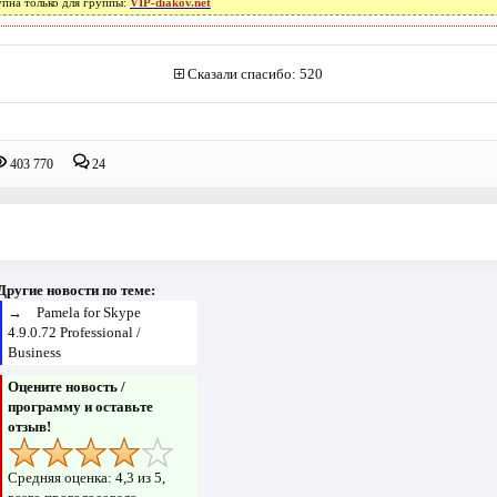
упна только для группы:
VIP-diakov.net
Сказали спасибо: 520
403 770
24
Другие новости по теме:
→
Pamela for Skype
4.9.0.72 Professional /
Business
Оцените новость /
программу и оставьте
отзыв!
Средняя оценка:
4,3
из 5,