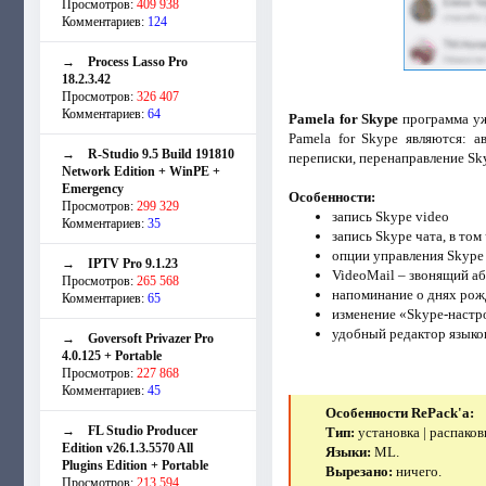
Просмотров:
409 938
Комментариев:
124
→
Process Lasso Pro
18.2.3.42
Просмотров:
326 407
Комментариев:
64
Pamela for Skype
программа уж
Pamela for Skype являются: а
→
R-Studio 9.5 Build 191810
переписки, перенаправление Sky
Network Edition + WinPE +
Emergency
Особенности:
Просмотров:
299 329
запись Skype video
Комментариев:
35
запись Skype чата, в то
опции управления Skype 
→
IPTV Pro 9.1.23
VideoMail – звонящий аб
Просмотров:
265 568
напоминание о днях рожд
Комментариев:
65
изменение «Skype-настр
удобный редактор языко
→
Goversoft Privazer Pro
4.0.125 + Portable
Просмотров:
227 868
Комментариев:
45
Особенности RePack'a:
→
FL Studio Producer
Тип:
установка | распаков
Edition v26.1.3.5570 All
Языки:
ML.
Plugins Edition + Portable
Вырезано:
ничего.
Просмотров:
213 594