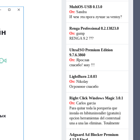
MultiOS-USB 0.13.0
От:
Sandra
И чем эта прога лучше за ventoy?
Renga Professional 8.2.13823.0
От:
gump
RENGA 9.2 ???
UltraISO Premium Edition
9.7.6.3860
От:
Ярослав
спасибо! мяу !!!
LightBurn 2.0.03
От:
Nikolay
Огромное спасибо
Right Click Windows Magic 3.0.1
От:
Carlos garcia
Para quitar toda la porqueria que
instala en hibituninstaller (gratuito)
opcion herramientas del contextual
una a una las eliminas. Totalmente
Adguard Ad Blocker Premium
4.13.0 Final