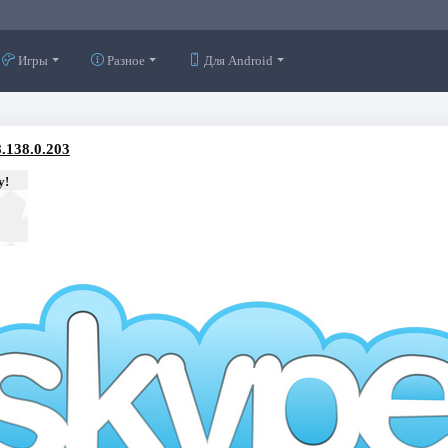
Игры
Разное
Для Android
.138.0.203
у!