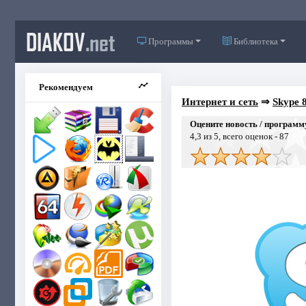
DIAKOV
.net
Программы
Библиотека
Рекомендуем
Интернет и сеть
⇒
Skype 8
Оцените новость / программ
4,3
из 5, всего оценок -
87