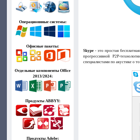
Операционнные системы:
Офисные пакеты:
Skype
- это простая бесплатна
прогрессивной P2P-технологи
специалистами по акустике о то
Отдельные компоненты Office
2013/2024:
Продукты ABBYY:
Продукты Adobe: