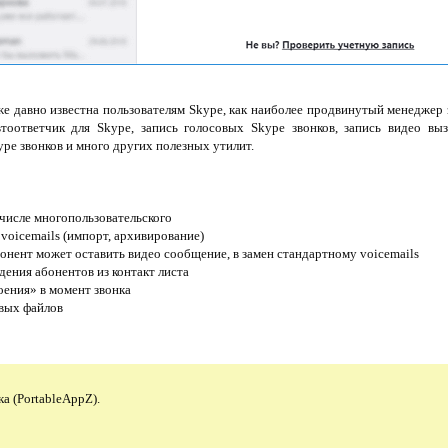
е давно известна пользователям Skype, как наиболее продвинутый менеджер
втоответчик для Skype, запись голосовых Skype звонков, запись видео выз
pe звонков и много других полезных утилит.
м числе многопользовательского
voicemails (импорт, архивирование)
онент может оставить видео сообщение, в замен стандартному voicemails
ения абонентов из контакт листа
оения» в момент звонка
вых файлов
ка (PortableAppZ).