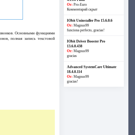
От:
Pro-Euro
Комментарий скрыт
IObit Uninstaller Pro 15.6.0.6
От:
Magnus99
funciona perfecto, gracias!
 звонков. Основными функциями
овов, полная запись текстовой
IObit Driver Booster Pro
13.6.0.438
От:
Magnus99
gracias
Advanced SystemCare Ultimate
18.4.0.114
От:
Magnus99
gracias!