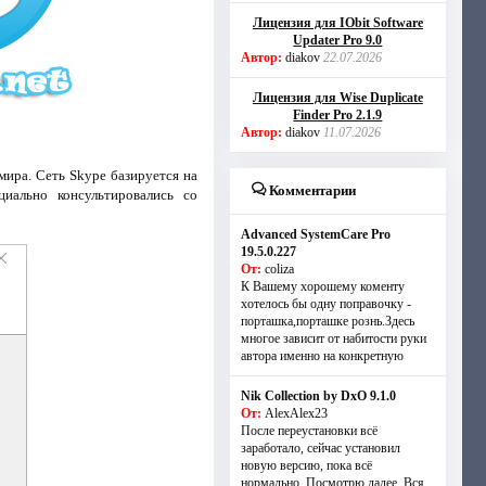
Лицензия для IObit Software
Updater Pro 9.0
Автор:
diakov
22.07.2026
Лицензия для Wise Duplicate
Finder Pro 2.1.9
Автор:
diakov
11.07.2026
мира. Сеть Skype базируется на
Комментарии
циально консультировались со
Advanced SystemCare Pro
19.5.0.227
От:
coliza
К Вашему хорошему коменту
хотелось бы одну поправочку -
порташка,порташке рознь.Здесь
многое зависит от набитости руки
автора именно на конкретную
Nik Collection by DxO 9.1.0
От:
AlexAlex23
После переустановки всё
заработало, сейчас установил
новую версию, пока всё
нормально. Посмотрю далее. Вся