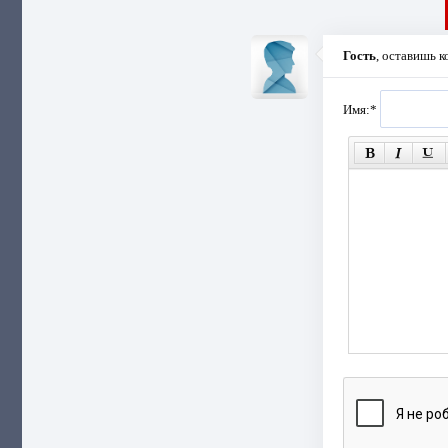
Гость
, оставишь 
Имя:
*