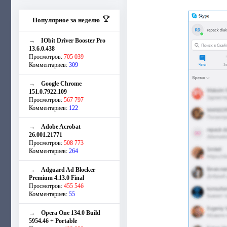
Популярное за неделю
→
IObit Driver Booster Pro
13.6.0.438
Просмотров:
705 039
Комментариев:
309
→
Google Chrome
151.0.7922.109
Просмотров:
567 797
Комментариев:
122
→
Adobe Acrobat
26.001.21771
Просмотров:
508 773
Комментариев:
264
→
Adguard Ad Blocker
Premium 4.13.0 Final
Просмотров:
455 546
Комментариев:
55
→
Opera One 134.0 Build
5954.46 + Portable