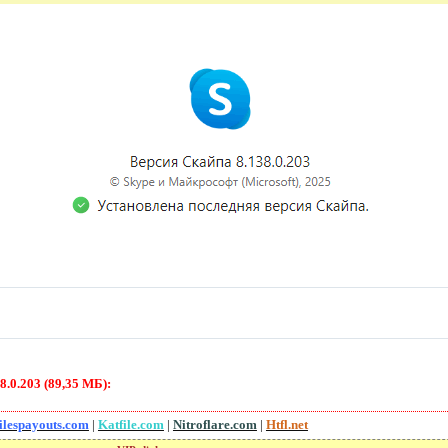
т
.0.203 (89,35 МБ):
ilespayouts.com
|
Katfile.com
|
Nitroflare.com
|
Htfl.net