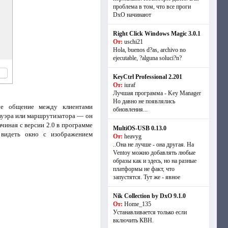
проблема в том, что все проги
DxO начинают
Right Click Windows Magic 3.0.1
От:
uschi21
Hola, buenos d?as, archivo no
ejecutable, ?alguna soluci?n?
KeyCtrl Professional 2.201
От:
iuraf
Лучшая программа - Key Manager
Но давно не появлялись
все общение между клиентами
обновления...
мауэра или маршрутизатора — он
чиная с версии 2.0 в программе
MultiOS-USB 0.13.0
 видеть окно с изображением
От:
heavyg
..Она не лучше - она другая. На
Ventoy можно добавлять любые
образы как и здесь, но на разные
платформы не факт, что
запустятся. Тут же - явное
Nik Collection by DxO 9.1.0
От:
Home_135
Устанавливается только если
включить КВН.