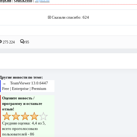
версия
|
QuickJoin
|
Зеркало
Сказали спасибо: 624
275 224
95
Другие новости по теме:
→
TeamViewer 13.0.6447
Free | Enterprise | Premium
Оцените новость /
программу и оставьте
отзыв!
Средняя оценка:
4,4
из 5,
всего проголосовало
пользователей -
86