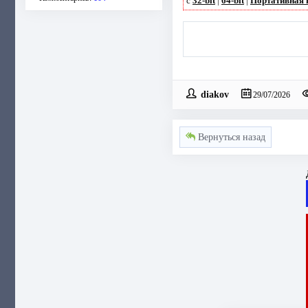
с
32-bit
|
64-bit
|
Портативная 
diakov
29/07/2026
Вернуться назад