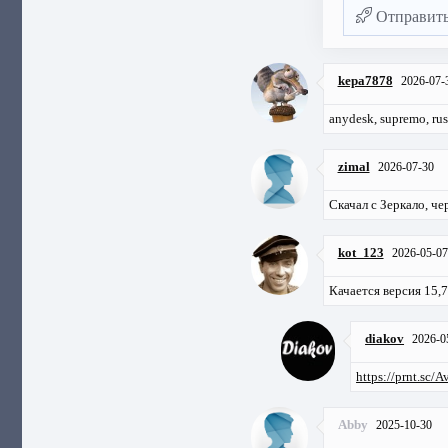
Отправит
kepa7878
2026-07-
anydesk, supremo, r
zimal
2026-07-30
Скачал с Зеркало, че
kot_123
2026-05-07
Качается версия 15,7
diakov
2026-0
https://prnt.sc/
Abby
2025-10-30