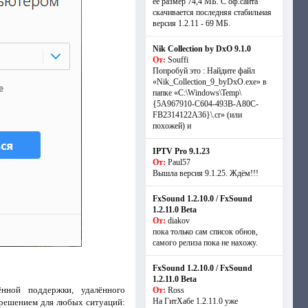
её размер 74,4 МБ. С оф.сайта
скачивается последняя стабильная
версия 1.2.11 - 69 МБ.
Nik Collection by DxO 9.1.0
От:
Souffi
Попробуй это : Найдите файл
«Nik_Collection_9_byDxO.exe» в
папке «C:\Windows\Temp\
{5A967910-C604-493B-A80C-
FB2314122A36}\.cr» (или
похожей) и
IPTV Pro 9.1.23
От:
Paul57
Вышла версия 9.1.25. Ждём!!!
FxSound 1.2.10.0 / FxSound
1.2.11.0 Beta
От:
diakov
пока только сам список обнов,
самого релиза пока не нахожу.
FxSound 1.2.10.0 / FxSound
1.2.11.0 Beta
нной поддержки, удалённого
От:
Ross
На ГитХабе 1.2.11.0 уже
м решением для любых ситуаций: