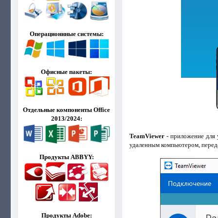
Операционнные системы:
Офисные пакеты:
Отдельные компоненты Office
2013/2024:
TeamViewer
- приложение для 
удаленным компьютером, переда
Продукты ABBYY:
Продукты Adobe: