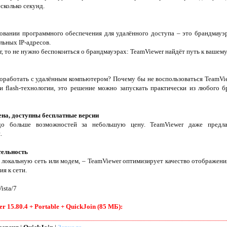
сколько секунд.
зовании программного обеспечения для удалённого доступа – это брандмауэ
ьных IP-адресов.
, то не нужно беспокоиться о брандмауэрах: TeamViewer найдёт путь к вашему
поработать с удалённым компьютером? Почему бы не воспользоваться TeamVi
 и flash-технологии, это решение можно запускать практически из любого 
на, доступны бесплатные версии
здо больше возможностей за небольшую цену. TeamViewer даже предл
.
тельность
локальную сеть или модем, – TeamViewer оптимизирует качество отображени
я к сети.
ista/7
15.80.4 + Portable + QuickJoin (85 МБ):