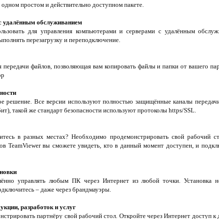
в одном простом и действительно доступном пакете.
с удалённым обслуживанием
льзовать для управления компьютерами и серверами с удалённым обслужи
ыполнять перезагрузку и переподключение.
 передачи файлов, позволяющая вам копировать файлы и папки от вашего пар
эр
ности
ое решение. Все версии используют полностью защищённые каналы передач
ит), такой же стандарт безопасности используют протоколы https/SSL.
тесь в разных местах? Необходимо продемонстрировать свой рабочий ст
ов TeamViewer вы сможете увидеть, кто в данный момент доступен, и подк
ановки
ённо управлять любым ПК через Интернет из любой точки. Установка не
одключитесь – даже через брандмауэры.
кции, разработок и услуг
нстрировать партнёру свой рабочий стол. Откройте через Интернет доступ 