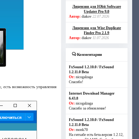
Лицензия для IObit Software
Updater Pro 9.0
Автор:
diakov
22.07.2026
Лицензия для Wise Duplicate
Finder Pro 2.1.9
Автор:
diakov
11.07.2026
Комментарии
FxSound 1.2.10.0 / FxSound
1.2.11.0 Beta
От:
nicogalzaga
Спасибо!
, есть возможность управления
Internet Download Manager
6.43.8
От:
nicogalzaga
Спасибо за обновление!
FxSound 1.2.10.0 / FxSound
1.2.11.0 Beta
От:
monk70
На гитхабе есть бета-версия 1.2.12,