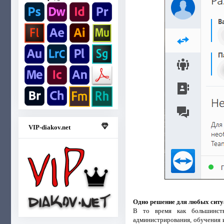
VIP-diakov.net
Одно решение для любых сит
В то время как большинств
администрирования, обучения и