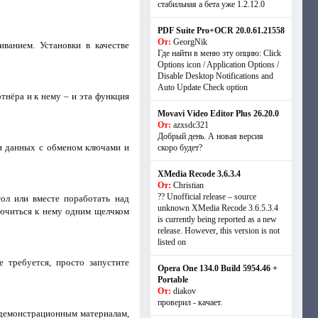
стабильная а бета уже 1.2.12.0
PDF Suite Pro+OCR 20.0.61.21558
От:
GeorgNik
ванием. Установки в качестве
Где найти в меню эту опцию: Click
Options icon / Application Options /
Disable Desktop Notifications and
Auto Update Check option
тнёра и к нему – и эта функция
Movavi Video Editor Plus 26.20.0
От:
azxsdc321
Добрый день. А новая версия
и данных с обменом ключами и
скоро будет?
XMedia Recode 3.6.3.4
От:
Christian
?? Unofficial release – source
ол или вместе поработать над
unknown XMedia Recode 3.6.5.3.4
лючиться к нему одним щелчком
is currently being reported as a new
release. However, this version is not
listed on
 требуется, просто запустите
Opera One 134.0 Build 5954.46 +
Portable
От:
diakov
проверил - качает.
к демонстрационным материалам,