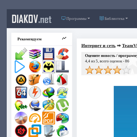
DIAKOV
.net
Программы
Библиотека
Рекомендуем
Интернет и сеть
⇒
TeamVi
Оцените новость / программ
4,4
из 5, всего оценок -
86