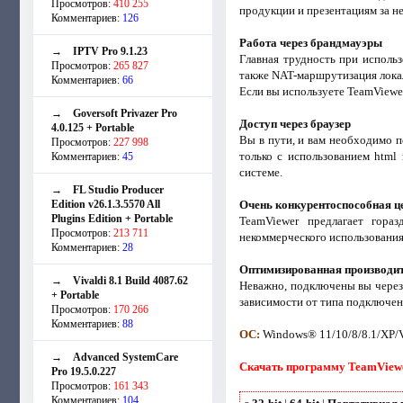
Просмотров:
410 255
продукции и презентациям за не
Комментариев:
126
Работа через брандмауэры
→
IPTV Pro 9.1.23
Главная трудность при исполь
Просмотров:
265 827
также NAT-маршрутизация локал
Комментариев:
66
Если вы используете TeamViewer
→
Goversoft Privazer Pro
Доступ через браузер
4.0.125 + Portable
Вы в пути, и вам необходимо 
Просмотров:
227 998
только с использованием html
Комментариев:
45
системе.
→
FL Studio Producer
Edition v26.1.3.5570 All
Очень конкурентоспособная це
Plugins Edition + Portable
TeamViewer предлагает гора
Просмотров:
213 711
некоммерческого использования
Комментариев:
28
Оптимизированная производи
→
Vivaldi 8.1 Build 4087.62
Неважно, подключены вы через 
+ Portable
зависимости от типа подключени
Просмотров:
170 266
Комментариев:
88
ОС:
Windows® 11/10/8/8.1/XP/V
→
Advanced SystemCare
Скачать программу TeamViewer 
Pro 19.5.0.227
Просмотров:
161 343
Комментариев:
104