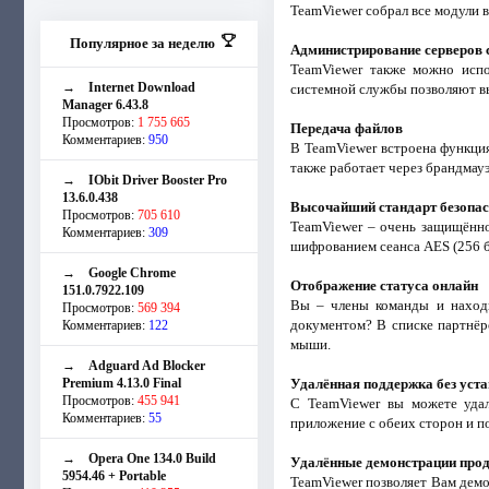
TeamViewer собрал все модули 
Популярное за неделю
Администрирование серверов 
TeamViewer также можно испо
→
Internet Download
системной службы позволяют в
Manager 6.43.8
Просмотров:
1 755 665
Передача файлов
Комментариев:
950
В TeamViewer встроена функция
также работает через брандмау
→
IObit Driver Booster Pro
13.6.0.438
Высочайший стандарт безопас
Просмотров:
705 610
TeamViewer – очень защищённ
Комментариев:
309
шифрованием сеанса AES (256 б
→
Google Chrome
Отображение статуса онлайн
151.0.7922.109
Вы – члены команды и находи
Просмотров:
569 394
документом? В списке партнёр
Комментариев:
122
мыши.
→
Adguard Ad Blocker
Premium 4.13.0 Final
Удалённая поддержка без уст
Просмотров:
455 941
С TeamViewer вы можете удал
Комментариев:
55
приложение с обеих сторон и п
→
Opera One 134.0 Build
Удалённые демонстрации проду
5954.46 + Portable
TeamViewer позволяет Вам демо