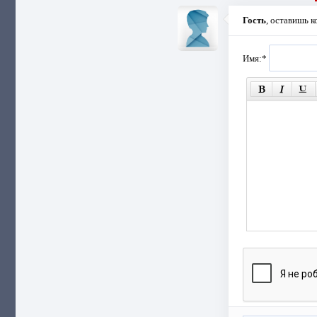
Гость
, оставишь 
Имя:
*