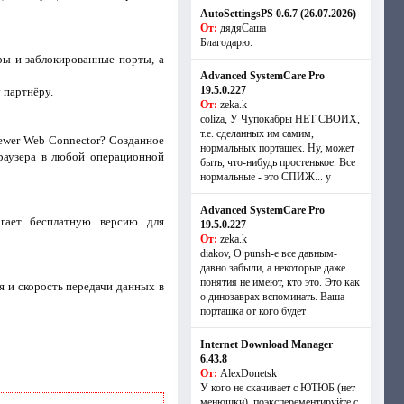
AutoSettingsPS 0.6.7 (26.07.2026)
От:
дядяСаша
Благодарю.
ры и заблокированные порты, а
Advanced SystemCare Pro
19.5.0.227
 партнёру.
От:
zeka.k
coliza, У Чупокабры НЕТ СВОИХ,
т.е. сделанных им самим,
ewer Web Connector? Созданное
нормальных порташек. Ну, может
браузера в любой операционной
быть, что-нибудь простенькое. Все
нормальные - это СПИЖ... у
Advanced SystemCare Pro
агает бесплатную версию для
19.5.0.227
От:
zeka.k
diakov, О punsh-е все давным-
давно забыли, а некоторые даже
понятия не имеют, кто это. Это как
я и скорость передачи данных в
о динозаврах вспоминать. Ваша
порташка от кого будет
Internet Download Manager
6.43.8
От:
AlexDonetsk
У кого не скачивает с ЮТЮБ (нет
менюшки), поэксперементируйте с