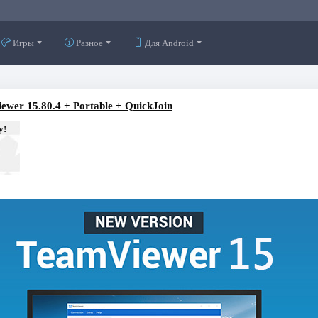
Игры
Разное
Для Android
ewer 15.80.4 + Portable + QuickJoin
у!