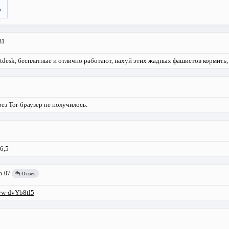
ь
31
ustdesk, бесплатные и отлично работают, нахуй этих жадных фашистов кормить,
рез Tor-браузер не получилось.
6,5
5-07
Ответ
Avw-dvYb8tl5