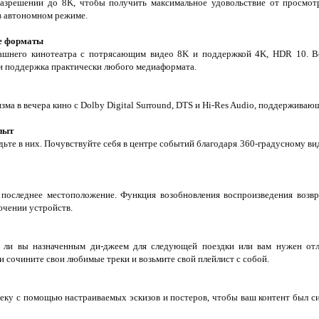
зрешении до 8K, чтобы получить максимальное удовольствие от просмотра
в автономном режиме.
е форматы
ашнего кинотеатра с потрясающим видео 8K и поддержкой 4K, HDR 10. В
и поддержка практически любого медиаформата.
зма в вечера кино с Dolby Digital Surround, DTS и Hi-Res Audio, поддерживаю
пыт
дьте в них. Почувствуйте себя в центре событий благодаря 360-градусному в
 последнее местоположение. Функция возобновления воспроизведения возвр
ючении устройств.
сь ли вы назначенным ди-джеем для следующей поездки или вам нужен от
и сочините свои любимые треки и возьмите свой плейлист с собой.
еку с помощью настраиваемых эскизов и постеров, чтобы ваш контент был си