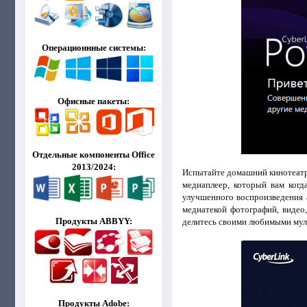
Операционнные системы:
Офисные пакеты:
Отдельные компоненты Office
2013/2024:
Испытайте домашний кинотеатр
медиаплеер, который вам когд
улучшенного воспроизведения 
медиатекой фотографий, видео
Продукты ABBYY:
делитесь своими любимыми му
Продукты Adobe: