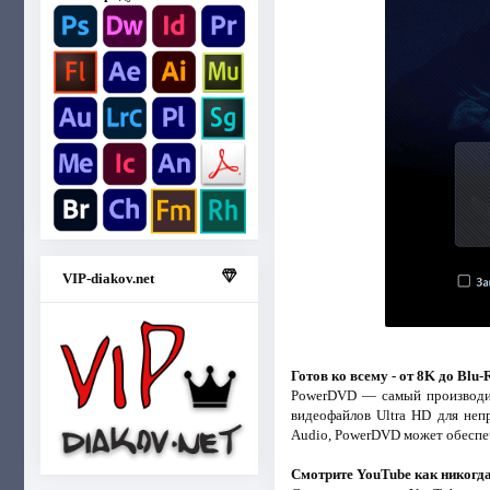
VIP-diakov.net
Готов ко всему - от 8K до Blu
PowerDVD — самый производит
видеофайлов Ultra HD для неп
Audio, PowerDVD может обеспечи
Смотрите YouTube как никогд