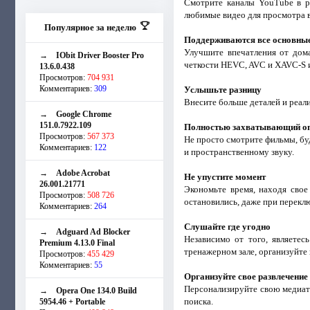
Смотрите каналы YouTube в ра
любимые видео для просмотра 
Популярное за неделю
Поддерживаются все основны
Улучшите впечатления от дом
→
IObit Driver Booster Pro
четкости HEVC, AVC и XAVC-S 
13.6.0.438
Просмотров:
704 931
Комментариев:
309
Услышьте разницу
Внесите больше деталей и реали
→
Google Chrome
151.0.7922.109
Полностью захватывающий о
Просмотров:
567 373
Не просто смотрите фильмы, бу
Комментариев:
122
и пространственному звуку.
→
Adobe Acrobat
Не упустите момент
26.001.21771
Экономьте время, находя свое
Просмотров:
508 726
остановились, даже при перекл
Комментариев:
264
Слушайте где угодно
→
Adguard Ad Blocker
Независимо от того, являете
Premium 4.13.0 Final
тренажерном зале, организуйте 
Просмотров:
455 429
Комментариев:
55
Организуйте свое развлечение
Персонализируйте свою медиат
→
Opera One 134.0 Build
поиска.
5954.46 + Portable