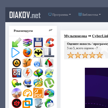
DIAKOV
.net
Программы
Библиотека
Рекомендуем
Мультимедиа
⇒
CyberLin
Оцените новость / программ
5
из 5, всего оценок -
7