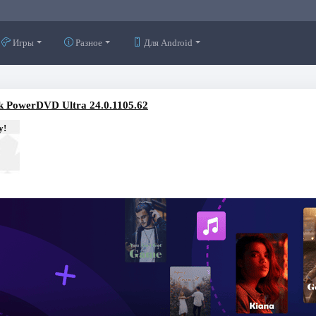
Игры
Разное
Для Android
k PowerDVD Ultra 24.0.1105.62
у!