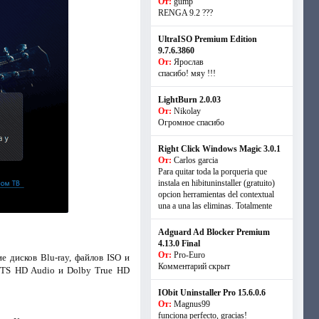
От:
gump
RENGA 9.2 ???
UltraISO Premium Edition
9.7.6.3860
От:
Ярослав
спасибо! мяу !!!
LightBurn 2.0.03
От:
Nikolay
Огромное спасибо
Right Click Windows Magic 3.0.1
От:
Carlos garcia
Para quitar toda la porqueria que
instala en hibituninstaller (gratuito)
opcion herramientas del contextual
una a una las eliminas. Totalmente
Adguard Ad Blocker Premium
4.13.0 Final
От:
Pro-Euro
дисков Blu-ray, файлов ISO и
Комментарий скрыт
 DTS HD Audio и Dolby True HD
IObit Uninstaller Pro 15.6.0.6
От:
Magnus99
funciona perfecto, gracias!