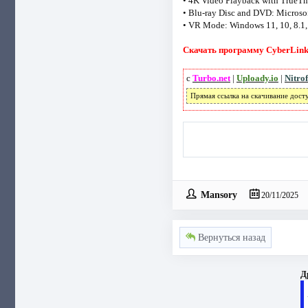
• 4K Video Playback with TrueThe
• Blu-ray Disc and DVD: Microsof
• VR Mode: Windows 11, 10, 8.1, 
Скачать программу CyberLink 
с
Turbo.net
|
Uploady.io
|
Nitro
Прямая ссылка на скачивание дост
Mansory
20/11/2025
Вернуться назад
Д