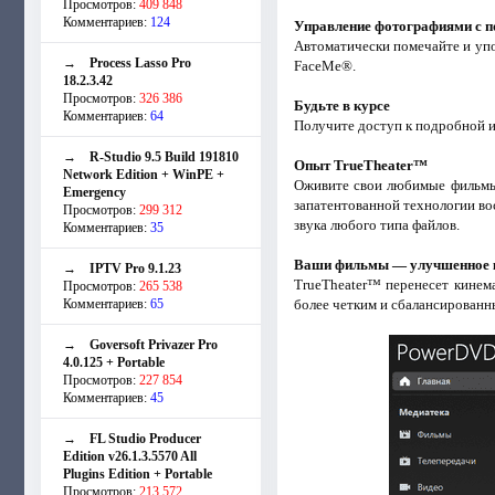
Просмотров:
409 848
Комментариев:
124
Управление фотографиями с
Автоматически помечайте и уп
→
Process Lasso Pro
FaceMe®.
18.2.3.42
Просмотров:
326 386
Будьте в курсе
Комментариев:
64
Получите доступ к подробной 
→
R-Studio 9.5 Build 191810
Опыт TrueTheater™
Network Edition + WinPE +
Оживите свои любимые фильмы
Emergency
запатентованной технологии во
Просмотров:
299 312
звука любого типа файлов.
Комментариев:
35
Ваши фильмы — улучшенное 
→
IPTV Pro 9.1.23
TrueTheater™ перенесет кинем
Просмотров:
265 538
Комментариев:
65
более четким и сбалансированн
→
Goversoft Privazer Pro
4.0.125 + Portable
Просмотров:
227 854
Комментариев:
45
→
FL Studio Producer
Edition v26.1.3.5570 All
Plugins Edition + Portable
Просмотров:
213 572