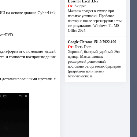
Dose for Excel 3.6.7
От:
Skipper
Машина впадает в ступор при
ИИ на основе движка CyberLink
попытке установки. Пробовал
повторно после перезагрузки с тем
же результатом. Windows 11. MS
Offiсe 2024.
owerDVD.
Google Chrome 151.0.7922.109
От:
Гость Гость
медиаформата с помощью нашей
Хороший, быстрый, удобный. Это
ета и точности воспроизведения
правда. Масса плюшек
расширений-дополнений,
постоянно отторгаемых браузером
(разрабами политиками
безопасности) и
и детализированными цветами с