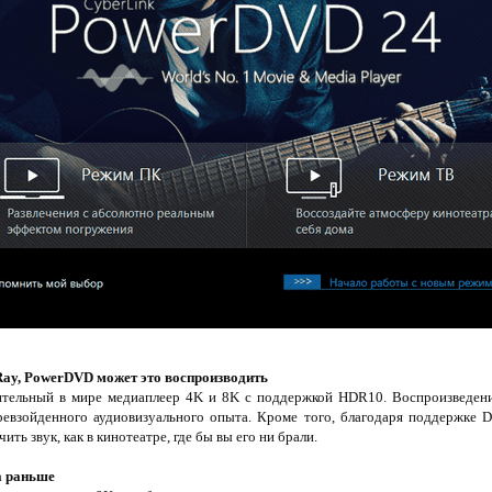
-Ray, PowerDVD может это воспроизводить
ельный в мире медиаплеер 4K и 8K с поддержкой HDR10. Воспроизведение 
ревзойденного аудиовизуального опыта. Кроме того, благодаря поддержке
ть звук, как в кинотеатре, где бы вы его ни брали.
а раньше