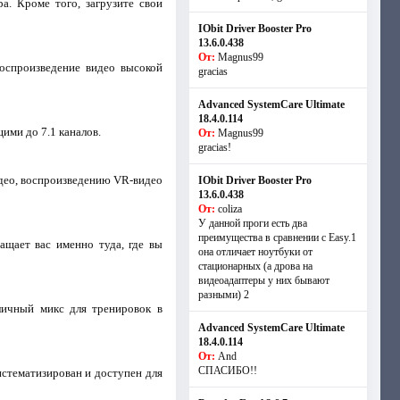
. Кроме того, загрузите свои
IObit Driver Booster Pro
13.6.0.438
От:
Magnus99
оспроизведение видео высокой
gracias
Advanced SystemCare Ultimate
18.4.0.114
щими до 7.1 каналов.
От:
Magnus99
gracias!
идео, воспроизведению VR-видео
IObit Driver Booster Pro
13.6.0.438
От:
coliza
У данной проги есть два
преимущества в сравнении с Easy.1
ащает вас именно туда, где вы
она отличает ноутбуки от
стационарных (а дрова на
видеоадаптеры у них бывают
разными) 2
личный микс для тренировок в
Advanced SystemCare Ultimate
18.4.0.114
От:
And
СПАСИБО!!
стематизирован и доступен для