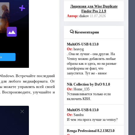
Лицензия для Wise Duplicate
Finder Pro 2.1.9
Автор:
diakov
11.07.2026
Комментарии
MultiOS-USB 0.13.0
От:
heavyg
..Она не лучше - она другая. На
Ventoy можно добавлять любые
образы как и здесь, но на разные
платформы не факт, что
запустятся. Тут же - явное
Windows. Встречайте последний
для любого медиаформата. От
Nik Collection by DxO 9.1.0
ы можете управлять всей своей
От:
Home_135
. Воспроизводите, улучшайте и
Устанавливается только если
включить КВН.
MultiOS-USB 0.13.0
От:
Sandra
И чем эта прога лучше за ventoy?
Renga Professional 8.2.13823.0