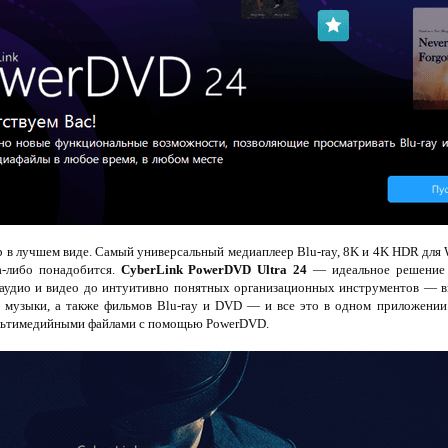
 в лучшем виде. Самый универсальный медиаплеер Blu-ray, 8K и 4K HDR для 
а-либо понадобится.
CyberLink PowerDVD Ultra 24
— идеальное решение 
аудио и видео до интуитивно понятных организационных инструментов — в
, музыки, а также фильмов Blu-ray и DVD — и все это в одном приложении
льтимедийными файлами с помощью PowerDVD.