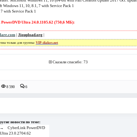
ater: Microsoft Windows 11, 10 (64-bit with Fall Creators Update 2017 Oct. updat
t Windows 11, 10, 8.1, 7 with Service Pack 1
7 with Service Pack 1
PowerDVD Ultra 24.0.1105.62 (750,6 МБ):
flare.com
|
Jioupload.org
|
упна только для группы:
VIP-diakov.net
Сказали спасибо: 73
8 590
6
ругие новости по теме:
→
CyberLink PowerDVD
Ultra 23.0.2704.62