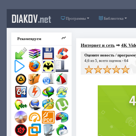
DIAKOV
.net
Программы
Библиотека
Рекомендуем
Интернет и сеть
⇒
4K Vid
Оцените новость / программ
4,6
из 5, всего оценок -
64