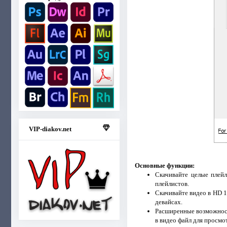
VIP-diakov.net
Основные функции:
Скачивайте целые плей
плейлистов.
Скачивайте видео в HD 1
девайсах.
Расширенные возможности
в видео файл для просмо