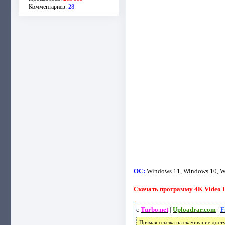
Комментариев:
28
ОС:
Windows 11, Windows 10, W
Скачать программу 4K Video Do
с
Turbo.net
|
Uploadrar.com
|
F
Прямая ссылка на скачивание дост