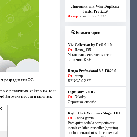
Лицензия для Wise Duplicate
Finder Pro 2.1.9
Автор:
diakov
11.07.2026
Комментарии
Nik Collection by DxO 9.1.0
От:
Home_135
Устанавливается только если
включить КВН.
Renga Professional 8.2.13823.0
От:
gump
ом разрядности ОС.
RENGA 9.2 ???
стов с различных сайтов на ваш
LightBurn 2.0.03
р! Загрузка проста и приятна.
От:
Nikolay
Огромное спасибо
Right Click Windows Magic 3.0.1
От:
Carlos garcia
Para quitar toda la porqueria que
instala en hibituninstaller (gratuito)
opcion herramientas del contextual