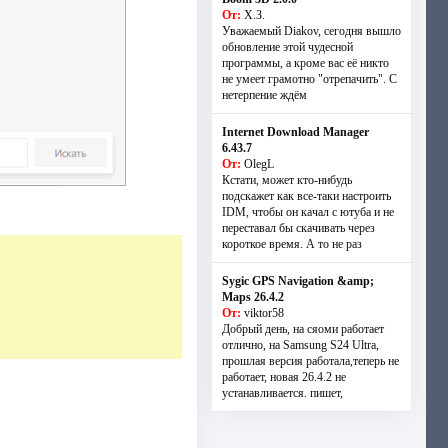
От:
Х.З.
Уважаемый Diakov, сегодня вышло
обновление этой чудесной
программы, а кроме вас её никто
не умеет грамотно "отрепачить". С
нетерпение ждём
Internet Download Manager
6.43.7
От:
OlegL
Кстати, может кто-нибудь
подскажет как все-таки настроить
IDM, чтобы он качал с ютуба и не
переставал бы скачивать через
короткое время. А то не раз
Sygic GPS Navigation &amp;
Maps 26.4.2
От:
viktor58
Добрый день, на сяоми работает
отлично, на Samsung S24 Ultra,
прошлая версия работала,теперь не
работает, новая 26.4.2 не
устанавливается. пишет,