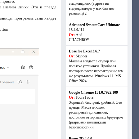
 просто.
стационарных (а дрова на
 анализа линки. Это и правда
видеоадаптеры у них бывают
разными) 2
раницы, программа сама найдет
Advanced SystemCare Ultimate
otion
18.4.0.114
От:
And
СПАСИБО!!
Dose for Excel 3.6.7
От:
Skipper
Машина впадает в ступор при
попытке установки. Пробовал
повторно после перезагрузки с тем
же результатом. Windows 11. MS
Offiсe 2024.
Google Chrome 151.0.7922.109
От:
Гость Гость
Хороший, быстрый, удобный. Это
правда. Масса плюшек
расширений-дополнений,
постоянно отторгаемых браузером
(разрабами политиками
безопасности) и
Boom 3D 2.0.0