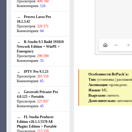
Просмотров:
409 769
Комментариев:
124
→
Process Lasso Pro
18.2.3.42
Просмотров:
326 371
Комментариев:
64
→
R-Studio 9.5 Build 191810
Network Edition + WinPE +
Emergency
Просмотров:
299 299
Комментариев:
35
→
IPTV Pro 9.1.23
Особенности RePack'a:
Просмотров:
265 516
Тип:
установка | распаков
Комментариев:
65
Активация:
проведено.
Языки:
ML.
→
Goversoft Privazer Pro
Вырезано:
ничего.
4.0.125 + Portable
Дополнительно:
автомати
Просмотров:
227 837
Комментариев:
45
→
FL Studio Producer
Edition v26.1.3.5570 All
Plugins Edition + Portable
Просмотров:
213 559