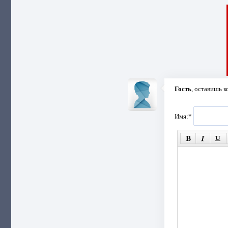
Гость
, оставишь 
Имя:
*