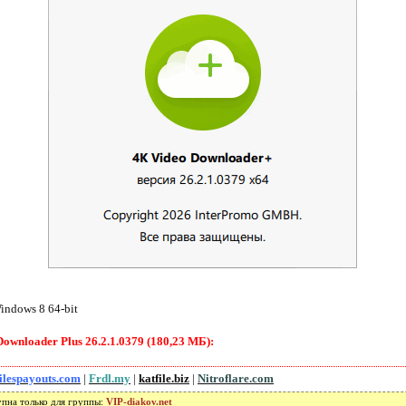
indows 8 64-bit
wnloader Plus 26.2.1.0379 (180,23 МБ):
ilespayouts.com
|
Frdl.my
|
katfile.biz
|
Nitroflare.com
упна только для группы:
VIP-diakov.net