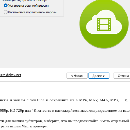
листы и каналы с YouTube и сохраняйте их в MP4, MKV, M4A, MP3, FLV, 3
080p, HD 720p или 4K качестве и наслаждайтесь высоким разрешением на ваше
 для закачки субтитров, выберите, что вы предпочитайте: иметь отдельный .
тра на вашем Mac, к примеру.