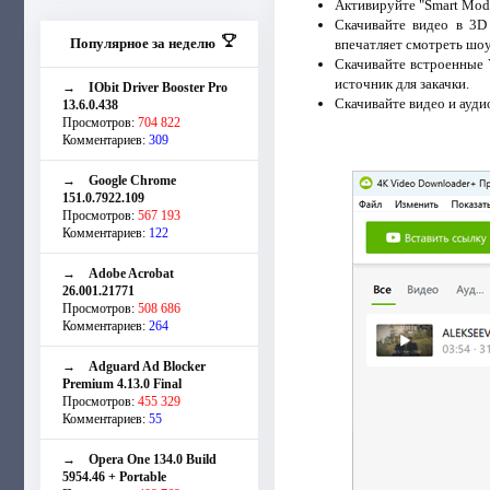
Активируйте "Smart Mode
Скачивайте видео в 3D
Популярное за неделю
впечатляет смотреть шоу
Скачивайте встроенные 
источник для закачки.
→
IObit Driver Booster Pro
Скачивайте видео и ауди
13.6.0.438
Просмотров:
704 822
Комментариев:
309
→
Google Chrome
151.0.7922.109
Просмотров:
567 193
Комментариев:
122
→
Adobe Acrobat
26.001.21771
Просмотров:
508 686
Комментариев:
264
→
Adguard Ad Blocker
Premium 4.13.0 Final
Просмотров:
455 329
Комментариев:
55
→
Opera One 134.0 Build
5954.46 + Portable