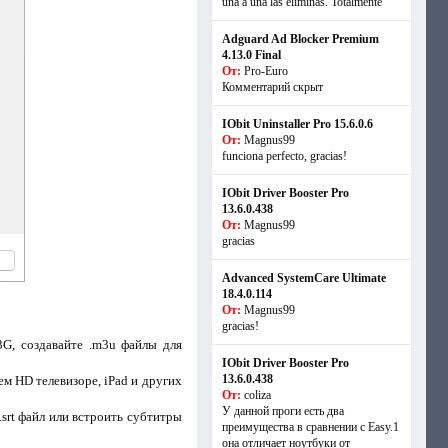
una a una las eliminas. Totalmente
Adguard Ad Blocker Premium
4.13.0 Final
От:
Pro-Euro
Комментарий скрыт
IObit Uninstaller Pro 15.6.0.6
От:
Magnus99
funciona perfecto, gracias!
IObit Driver Booster Pro
13.6.0.438
От:
Magnus99
gracias
Advanced SystemCare Ultimate
18.4.0.114
От:
Magnus99
gracias!
G, создавайте .m3u файлы для
IObit Driver Booster Pro
13.6.0.438
м HD телевизоре, iPad и других
От:
coliza
У данной проги есть два
srt файл или встроить субтитры
преимущества в сравнении с Easy.1
она отличает ноутбуки от