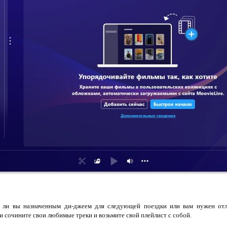
сь ли вы назначенным ди-джеем для следующей поездки или вам нужен от
и сочините свои любимые треки и возьмите свой плейлист с собой.