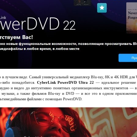
 в лучшем виде. Самый универсальный медиаплеер Blu-ray, 8K и 4K HDR для 
а-либо понадобится.
CyberLink PowerDVD Ultra 22
— идеальное решение 
аудио и видео до интуитивно понятных организационных инструментов — в
, музыки, а также фильмов Blu-ray и DVD — и все это в одном приложении
льтимедийными файлами с помощью PowerDVD.