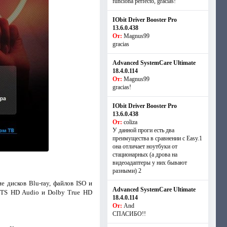
funciona perfecto, gracias!
IObit Driver Booster Pro
13.6.0.438
От:
Magnus99
gracias
Advanced SystemCare Ultimate
18.4.0.114
От:
Magnus99
gracias!
IObit Driver Booster Pro
13.6.0.438
От:
coliza
У данной проги есть два
преимущества в сравнении с Easy.1
она отличает ноутбуки от
стационарных (а дрова на
видеоадаптеры у них бывают
разными) 2
дисков Blu-ray, файлов ISO и
Advanced SystemCare Ultimate
 DTS HD Audio и Dolby True HD
18.4.0.114
От:
And
СПАСИБО!!