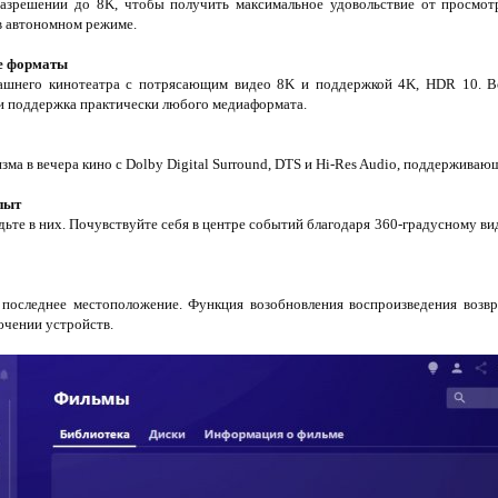
зрешении до 8K, чтобы получить максимальное удовольствие от просмотра
в автономном режиме.
е форматы
ашнего кинотеатра с потрясающим видео 8K и поддержкой 4K, HDR 10. В
и поддержка практически любого медиаформата.
зма в вечера кино с Dolby Digital Surround, DTS и Hi-Res Audio, поддерживаю
пыт
дьте в них. Почувствуйте себя в центре событий благодаря 360-градусному в
 последнее местоположение. Функция возобновления воспроизведения возвр
ючении устройств.