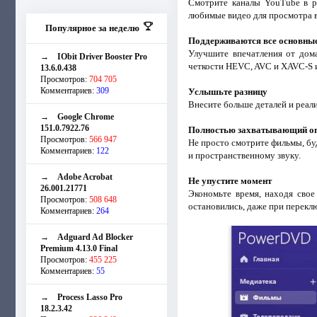
Смотрите каналы YouTube в ра
любимые видео для просмотра 
Популярное за неделю
Поддерживаются все основны
Улучшите впечатления от дом
→
IObit Driver Booster Pro
четкости HEVC, AVC и XAVC-S 
13.6.0.438
Просмотров:
704 705
Комментариев:
309
Услышьте разницу
Внесите больше деталей и реали
→
Google Chrome
151.0.7922.76
Полностью захватывающий о
Просмотров:
566 947
Не просто смотрите фильмы, бу
Комментариев:
122
и пространственному звуку.
→
Adobe Acrobat
Не упустите момент
26.001.21771
Экономьте время, находя свое
Просмотров:
508 648
остановились, даже при перекл
Комментариев:
264
→
Adguard Ad Blocker
Premium 4.13.0 Final
Просмотров:
455 225
Комментариев:
55
→
Process Lasso Pro
18.2.3.42