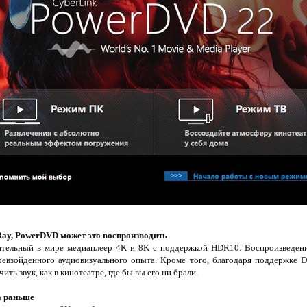
-Ray, PowerDVD может это воспроизводить
ельный в мире медиаплеер 4K и 8K с поддержкой HDR10. Воспроизведение 
ревзойденного аудиовизуального опыта. Кроме того, благодаря поддержке
ть звук, как в кинотеатре, где бы вы его ни брали.
а раньше