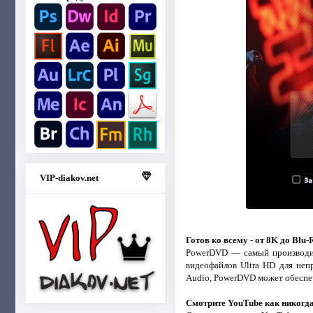
VIP-diakov.net
Готов ко всему - от 8K до Blu
PowerDVD — самый производит
видеофайлов Ultra HD для неп
Audio, PowerDVD может обеспечи
Смотрите YouTube как никогд