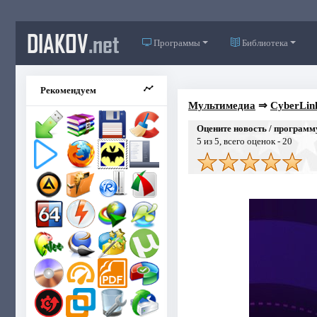
DIAKOV
.net
Программы
Библиотека
Рекомендуем
Мультимедиа
⇒
CyberLin
Оцените новость / программ
5
из 5, всего оценок -
20