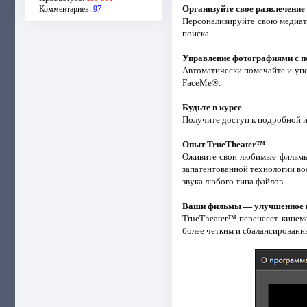
Организуйте свое развлечение
Комментариев:
97
Персонализируйте свою медиат
поиска.
Управление фотографиями с
Автоматически помечайте и уп
FaceMe®.
Будьте в курсе
Получите доступ к подробной 
Опыт TrueTheater™
Оживите свои любимые фильмы
запатентованной технологии во
звука любого типа файлов.
Ваши фильмы — улучшенное 
TrueTheater™ перенесет кинем
более четким и сбалансированн