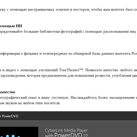
еку с помощью настраиваемых эскизов и постеров, чтобы ваш контент был си
 помощью ИИ
орядочивайте большие библиотеки фотографий с помощью распознавания лиц 
информации о фильмах и телепередачах из обширной базы данных контента P
 и видео с помощью улучшений TrueTheater™. Повысьте качество любого 
спроизведения, которая предназначена для повышения резкости, углубления цв
качество
атографический опыт в вашу гостиную. Наслаждайтесь более насыщенными 
ым звуком на любом типе носителя.