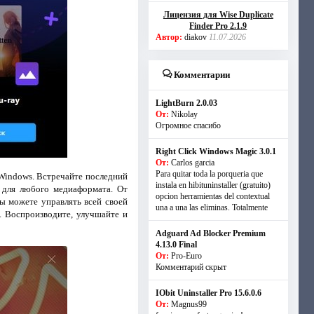
Лицензия для Wise Duplicate
Finder Pro 2.1.9
Автор:
diakov
11.07.2026
Комментарии
LightBurn 2.0.03
От:
Nikolay
Огромное спасибо
Right Click Windows Magic 3.0.1
От:
Carlos garcia
Para quitar toda la porqueria que
Windows. Встречайте последний
instala en hibituninstaller (gratuito)
для любого медиаформата. От
opcion herramientas del contextual
ы можете управлять всей своей
una a una las eliminas. Totalmente
. Воспроизводите, улучшайте и
Adguard Ad Blocker Premium
4.13.0 Final
От:
Pro-Euro
Комментарий скрыт
IObit Uninstaller Pro 15.6.0.6
От:
Magnus99