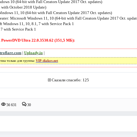
ndows 10 (64-bit with Fall Creators Update 2017 Oct. updates)
 with October 2018 Update)
indows 11, 10 (64-bit with Fall Creators Update 2017 Oct. updates)
ater: Microsoft Windows 11, 10 (64-bit with Fall Creators Update 2017 Oct. updat
t Windows 11, 10, 8.1, 7 with Service Pack 1
7 with Service Pack 1
PowerDVD Ultra 22.0.3530.62 (351,5 МБ):
troflare.com
|
Uploady.io
|
упна только для группы:
VIP-diakov.net
Сказали спасибо: 125
56 631
30