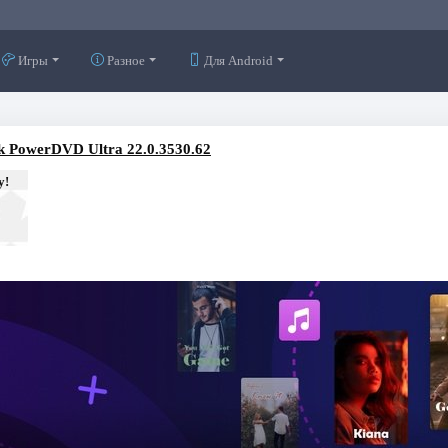
Игры
Разное
Для Android
k PowerDVD Ultra 22.0.3530.62
у!