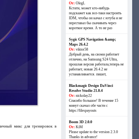
От:
OlegL
Кстати, может кто-нибудь
подскажет как все-таки настроить
IDM, чтобы он качал с ютуба и не
переставал бы скачивать через
короткое время. А то не раз
Sygic GPS Navigation &amp;
Maps 26.4.2
От:
viktor58
Добрый день, на сяоми работает
отлично, на Samsung S24 Ultra,
прошлая версия работала,теперь не
работает, новая 26.4.2 не
устанавливается. пишет,
Blackmagic Design DaVinci
Resolve Studio 21.0.4
От:
nickolay22
Спасибо большое! В течение 15
минут скачал обе части с
https://filespayouts
Boom 3D 2.0.0
личный микс для тренировок в
От:
KiM
Please update to the version 2.3.0
Thanks in advance!