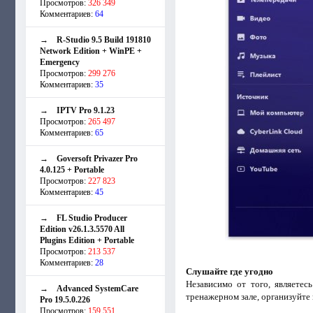
Просмотров:
326 349
Комментариев:
64
→
R-Studio 9.5 Build 191810
Network Edition + WinPE +
Emergency
Просмотров:
299 276
Комментариев:
35
→
IPTV Pro 9.1.23
Просмотров:
265 497
Комментариев:
65
→
Goversoft Privazer Pro
4.0.125 + Portable
Просмотров:
227 823
Комментариев:
45
→
FL Studio Producer
Edition v26.1.3.5570 All
Plugins Edition + Portable
Просмотров:
213 537
Комментариев:
28
Слушайте где угодно
Независимо от того, являете
→
Advanced SystemCare
тренажерном зале, организуйте 
Pro 19.5.0.226
Просмотров:
159 551