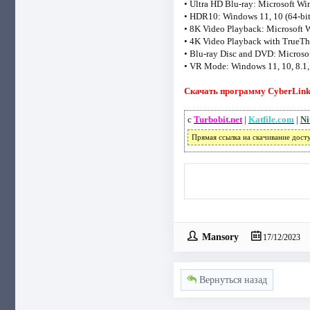
• Ultra HD Blu-ray: Microsoft Wi
• HDR10: Windows 11, 10 (64-bit
• 8K Video Playback: Microsoft W
• 4K Video Playback with TrueThe
• Blu-ray Disc and DVD: Microsof
• VR Mode: Windows 11, 10, 8.1, 
Скачать программу CyberLink 
с
Turbobit.net
|
Katfile.com
|
Ni
Прямая ссылка на скачивание дост
Mansory
17/12/2023
Вернуться назад