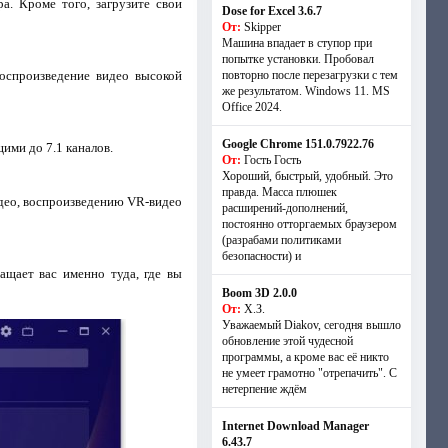
. Кроме того, загрузите свои
Dose for Excel 3.6.7
От:
Skipper
Машина впадает в ступор при
попытке установки. Пробовал
оспроизведение видео высокой
повторно после перезагрузки с тем
же результатом. Windows 11. MS
Offiсe 2024.
Google Chrome 151.0.7922.76
щими до 7.1 каналов.
От:
Гость Гость
Хороший, быстрый, удобный. Это
правда. Масса плюшек
идео, воспроизведению VR-видео
расширений-дополнений,
постоянно отторгаемых браузером
(разрабами политиками
безопасности) и
ащает вас именно туда, где вы
Boom 3D 2.0.0
От:
Х.З.
Уважаемый Diakov, сегодня вышло
обновление этой чудесной
программы, а кроме вас её никто
не умеет грамотно "отрепачить". С
нетерпение ждём
Internet Download Manager
6.43.7