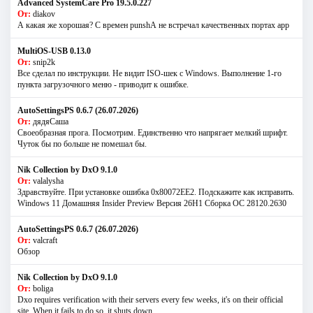
Advanced SystemCare Pro 19.5.0.227
От:
diakov
А какая же хорошая? С времен punshА не встречал качественных портах app
MultiOS-USB 0.13.0
От:
snip2k
Все сделал по инструкции. Не видит ISO-шек с Windows. Выполнение 1-го
пункта загрузочного меню - приводит к ошибке.
AutoSettingsPS 0.6.7 (26.07.2026)
От:
дядяСаша
Своеобразная прога. Посмотрим. Единственно что напрягает мелкий шрифт.
Чуток бы по больше не помешал бы.
Nik Collection by DxO 9.1.0
От:
valalysha
Здравствуйте. При установке ошибка 0х80072EE2. Подскажите как исправить.
Windows 11 Домашняя Insider Preview Версия 26H1 Сборка ОС 28120.2630
AutoSettingsPS 0.6.7 (26.07.2026)
От:
valcraft
Обзор
Nik Collection by DxO 9.1.0
От:
boliga
Dxo requires verification with their servers every few weeks, it's on their official
site. When it fails to do so, it shuts down