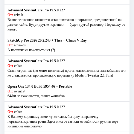
Advanced SystemCare Pro 19.5.0.227
От:
zeka.k
Вышеизложенное относится исключительно к порташке, представленной на
данном сайте. Будут другие порташки — будет другой разговор. Порташку от
какого
SketchUp Pro 2026 26.2.243 + Thea + Chaos V-Ray
От:
alivakos
А портативки почему-то нет (?).
Advanced SystemCare Pro 19.5.0.227
От:
coliza
Ставя огромные (по моим понятиям) проги,пользователи начали забывать или
не сталкивались, про маленькую портативку Modern Tweaker 2.1 Final
Opera One 134.0 Build 5954.46 + Portable
От:
oven19
64-bit не скачивается, пишет --ошибка
Advanced SystemCare Pro 19.5.0.227
От:
coliza
К Вашему хорошему коменту хотелось бы одну поправочку -
порташка,порташке рознь.Здесь многое зависит от набитости руки автора
именно на конкретную