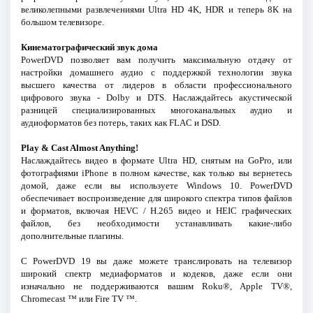
великолепными развлечениями Ultra HD 4K, HDR и теперь 8K на
большом телевизоре.
Кинематографический звук дома
PowerDVD позволяет вам получить максимальную отдачу от
настройки домашнего аудио с поддержкой технологии звука
высшего качества от лидеров в области профессионального
цифрового звука - Dolby и DTS. Наслаждайтесь акустической
разницей специализированных многоканальных аудио и
аудиоформатов без потерь, таких как FLAC и DSD.
Play & Cast Almost Anything!
Наслаждайтесь видео в формате Ultra HD, снятым на GoPro, или
фотографиями iPhone в полном качестве, как только вы вернетесь
домой, даже если вы используете Windows 10. PowerDVD
обеспечивает воспроизведение для широкого спектра типов файлов
и форматов, включая HEVC / H.265 видео и HEIC графических
файлов, без необходимости устанавливать какие-либо
дополнительные плагины.
С PowerDVD 19 вы даже можете транслировать на телевизор
широкий спектр медиаформатов и кодеков, даже если они
изначально не поддерживаются вашим Roku®, Apple TV®,
Chromecast ™ или Fire TV ™.