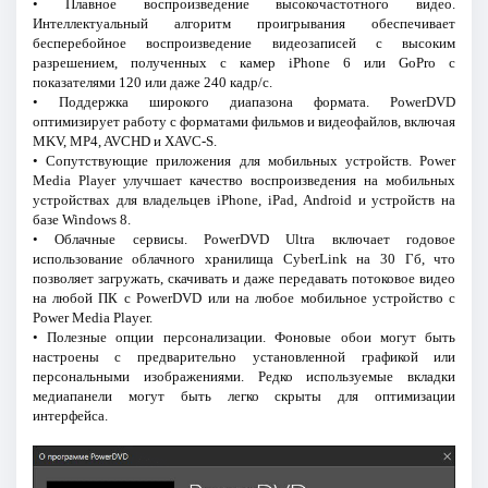
• Плавное воспроизведение высокочастотного видео.
Интеллектуальный алгоритм проигрывания обеспечивает
бесперебойное воспроизведение видеозаписей с высоким
разрешением, полученных с камер iPhone 6 или GoPro с
показателями 120 или даже 240 кадр/с.
• Поддержка широкого диапазона формата. PowerDVD
оптимизирует работу с форматами фильмов и видеофайлов, включая
MKV, MP4, AVCHD и XAVC-S.
• Сопутствующие приложения для мобильных устройств. Power
Media Player улучшает качество воспроизведения на мобильных
устройствах для владельцев iPhone, iPad, Android и устройств на
базе Windows 8.
• Облачные сервисы. PowerDVD Ultra включает годовое
использование облачного хранилища CyberLink на 30 Гб, что
позволяет загружать, скачивать и даже передавать потоковое видео
на любой ПК с PowerDVD или на любое мобильное устройство с
Power Media Player.
• Полезные опции персонализации. Фоновые обои могут быть
настроены с предварительно установленной графикой или
персональными изображениями. Редко используемые вкладки
медиапанели могут быть легко скрыты для оптимизации
интерфейса.