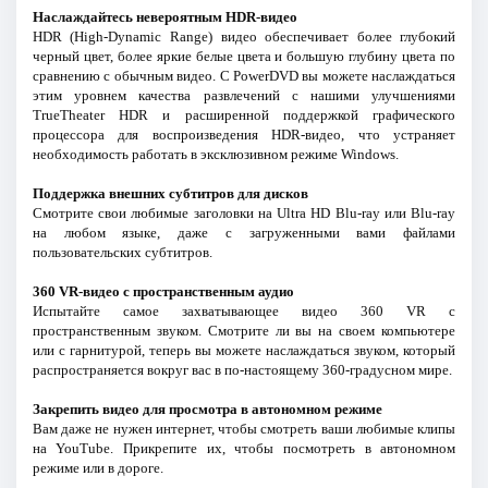
Наслаждайтесь невероятным HDR-видео
HDR (High-Dynamic Range) видео обеспечивает более глубокий
черный цвет, более яркие белые цвета и большую глубину цвета по
сравнению с обычным видео. С PowerDVD вы можете наслаждаться
этим уровнем качества развлечений с нашими улучшениями
TrueTheater HDR и расширенной поддержкой графического
процессора для воспроизведения HDR-видео, что устраняет
необходимость работать в эксклюзивном режиме Windows.
Поддержка внешних субтитров для дисков
Смотрите свои любимые заголовки на Ultra HD Blu-ray или Blu-ray
на любом языке, даже с загруженными вами файлами
пользовательских субтитров.
360 VR-видео с пространственным аудио
Испытайте самое захватывающее видео 360 VR с
пространственным звуком. Смотрите ли вы на своем компьютере
или с гарнитурой, теперь вы можете наслаждаться звуком, который
распространяется вокруг вас в по-настоящему 360-градусном мире.
Закрепить видео для просмотра в автономном режиме
Вам даже не нужен интернет, чтобы смотреть ваши любимые клипы
на YouTube. Прикрепите их, чтобы посмотреть в автономном
режиме или в дороге.