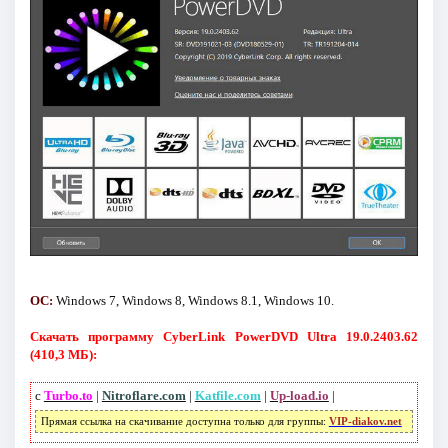
ОС:
Windows 7, Windows 8, Windows 8.1, Windows 10.
Скачать программу CyberLink PowerDVD Ultra 19.0.2403.62
(410,3 МБ):
с
Turbo.to
|
Nitroflare.com
|
Katfile.com
|
Up-load.io
|
Прямая ссылка на скачивание доступна только для группы:
VIP-diakov.net