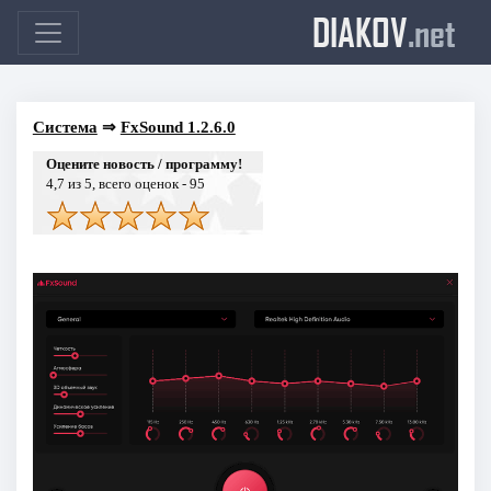
DIAKOV
.net
Система
⇒
FxSound 1.2.6.0
Оцените новость / программу!
4,7
из 5, всего оценок -
95