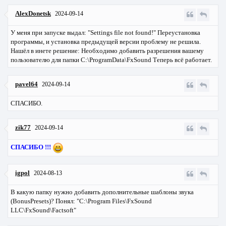
AlexDonetsk
2024-09-14
У меня при запуске выдал: "Settings file not found!" Переустановка
программы, и установка предыдущей версии проблему не решила.
Нашёл в инете решение: Необходимо добавить разрешения вашему
пользователю для папки C:\ProgramData\FxSound Теперь всё работает.
pavel64
2024-09-14
СПАСИБО.
zik77
2024-09-14
СПАСИБО !!!
igpol
2024-08-13
В какую папку нужно добавить дополнительные шаблоны звука
(BonusPresets)? Понял: "C:\Program Files\FxSound
LLC\FxSound\Factsoft"