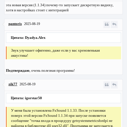
эта новая версия (1.1.34) почему-то запускает дискретную видюху,
хотя в настройках стоит с интеграцией
pantoris
2025-08-19
Цитата: Dyadya.Alex
Звук улучшает офигенно, даже если у вас хреновенькая
аккустика!
Подтверждаю
, очень полезная программа!
zik77
2025-08-19
Цитата: igorstar50
У меня была установлена FxSound 1.1.33. После установки
поверх этой версии FxSound 1.1.34 при запуске появляется
сообщение "точка входа в процедуру getsystemmetricsfordpi не
найдена в библиотеке dll user32.dll". Программа не запускается.