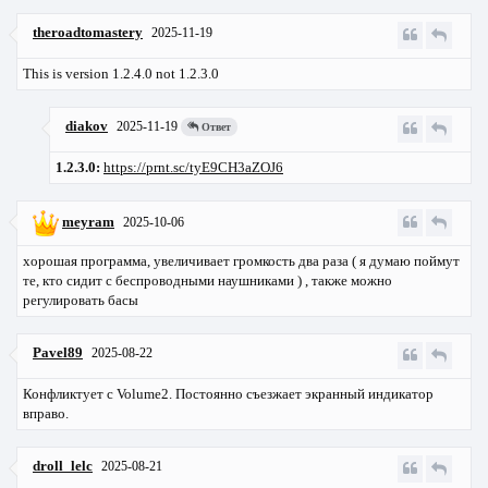
theroadtomastery
2025-11-19
This is version 1.2.4.0 not 1.2.3.0
diakov
2025-11-19
Ответ
1.2.3.0:
https://prnt.sc/tyE9CH3aZOJ6
meyram
2025-10-06
хорошая программа, увеличивает громкость два раза ( я думаю поймут
те, кто сидит с беспроводными наушниками ) , также можно
регулировать басы
Pavel89
2025-08-22
Конфликтует с Volume2. Постоянно съезжает экранный индикатор
вправо.
droll_lelc
2025-08-21