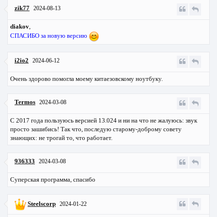
zik77
2024-08-13
diakov
,
СПАСИБО за новую версию
i2io2
2024-06-12
Очень здорово помогла моему китаезовскому ноутбуку.
Termos
2024-03-08
С 2017 года пользуюсь версией 13.024 и ни на что не жалуюсь: звук
просто зашибись! Так что, последую старому-доброму совету
знающих: не трогай то, что работает.
936333
2024-03-08
Суперская программа, спасибо
Steelscorp
2024-01-22