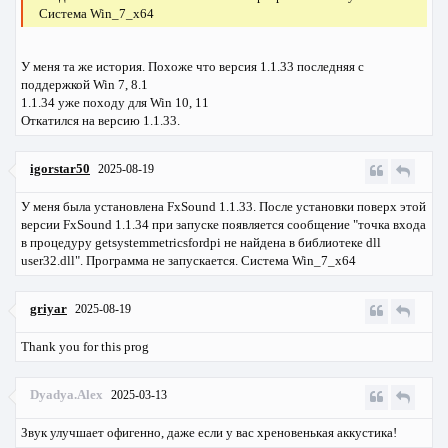
Система Win_7_x64
У меня та же история. Похоже что версия 1.1.33 последняя с
поддержкой Win 7, 8.1
1.1.34 уже походу для Win 10, 11
Откатился на версию 1.1.33.
igorstar50
2025-08-19
У меня была установлена FxSound 1.1.33. После установки поверх этой
версии FxSound 1.1.34 при запуске появляется сообщение "точка входа
в процедуру getsystemmetricsfordpi не найдена в библиотеке dll
user32.dll". Программа не запускается. Система Win_7_x64
griyar
2025-08-19
Thank you for this prog
Dyadya.Alex
2025-03-13
Звук улучшает офигенно, даже если у вас хреновенькая аккустика!