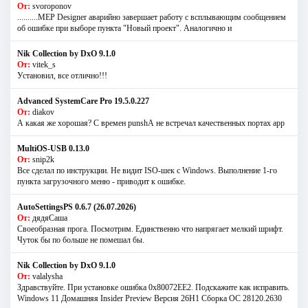
От:
svoroponov
..........MEP Designer аварийно завершает работу с всплывающим сообщением
об ошибке при выборе пункта "Новый проект". Аналогично и
Nik Collection by DxO 9.1.0
От:
vitek_s
Установил, все отлично!!!
Advanced SystemCare Pro 19.5.0.227
От:
diakov
А какая же хорошая? С времен punshА не встречал качественных портах app
MultiOS-USB 0.13.0
От:
snip2k
Все сделал по инструкции. Не видит ISO-шек с Windows. Выполнение 1-го
пункта загрузочного меню - приводит к ошибке.
AutoSettingsPS 0.6.7 (26.07.2026)
От:
дядяСаша
Своеобразная прога. Посмотрим. Единственно что напрягает мелкий шрифт.
Чуток бы по больше не помешал бы.
Nik Collection by DxO 9.1.0
От:
valalysha
Здравствуйте. При установке ошибка 0х80072EE2. Подскажите как исправить.
Windows 11 Домашняя Insider Preview Версия 26H1 Сборка ОС 28120.2630