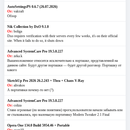
AutoSettingsPS 0.6.7 (26.07.2026)
От:
valcraft
Обзор
Nik Collection by DxO 9.1.0
От:
boliga
Dxo requires verification with their servers every few weeks, it's on their official
site. When it fails to do so, it shuts down
Advanced SystemCare Pro 19.5.0.227
От:
zeka.k
Вышеизложенное относится исключительно к порташке, представленной на
данном сайте. Будут другие порташки — будет другой разговор. Порташку от
какого
SketchUp Pro 2026 26.2.243 + Thea + Chaos V-Ray
От:
alivakos
А портативки почему-то нет (?).
Advanced SystemCare Pro 19.5.0.227
От:
coliza
Ставя огромные (по моим понятиям) проги,пользователи начали забывать или
не сталкивались, про маленькую портативку Modern Tweaker 2.1 Final
Opera One 134.0 Build 5954.46 + Portable