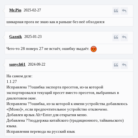
Mr.Pin
2025-02-27
шикарная прога не знаю как я раньше без неё обходился
Gaznik
2025-01-23
Чего-то 28 поверх 27 не встаёт, ошибку выдаёт.
sanych61
2024-09-22
На самом деле:
1.1.27
Исправлена ??ошибка экспорта пресетов, из-за которой
экспортировался текущий пресет вместо пресетов, выбранных в
диалоговом окне.
Исправлена ??ошибка, из-за которой к имени устройства добавлялось
«[Моно]», если предпочтительное устройство отключено.
Добавлен ярлык Alt+Enter для открытия меню.
Добавлена ??поддержка китайского (традиционного, тайваньского)
языка.
Исправления перевода на русский язык