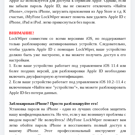
Apple ID используется для доступа к сервисам Apple. Однако, если
вы забыли пароль Apple ID, вы не сможете отключить «Найти
iPhone», стереть iPhone, загрузить приложения из App Store и т.д. К
счастью, iMyFone LockWiper может помочь вам удалить Apple ID с
iPhone, iPad и iPod. легко прикоснуться без пароля.
ВНИМАНИЕ!
LockWiper совместим со всеми версиями iOS, но поддерживает
только разблокировку активированных устройств. Следовательно,
чтобы удалить Apple ID с помощью LockWiper, ваше устройство
должно быть уже настроено, и вы можете получить доступ к его
настройкам.
1. Если ваше устройство работает под управлением iOS 11.4 или
более поздних версий, для разблокировки Apple ID необходимо
включить двухфакторную аутентификацию.
2. Если ваше устройство работает под управлением iOS 10.2–11.4 с
включенным «Найти мое "устройство"», вы можете разблокировать
Apple ID без потери данных.
Заблокирован iPhone? Просто разблокируйте его!
Установка пароля на iPhone - один из лучших способов защитить
нашу конфиденциальность. Но что, если у вас возникнут проблемы с
вводом пароля? Не волнуйтесь! iMyFone LockWiper поможет вам
легко обойти пароль iPhone и восстановить полный доступ к
вашему iPhone. Этот профессиональный инструмент для