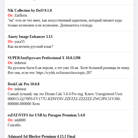
Nik Collection by DxO 9.1.0
От:
ZarBoris
"ии" есть не что иное, как искусственный идиотизм, который пихают куда
только возможно и не возможно. Допихаетесь господа.
Aiarty Image Enhancer 3.13
От:
yura55
Как включить русский язык?
SUPERAntiSpyware Professional X 10.0.1290
От:
imheton
На русском была 6-ая версия, а это уже 10-ая. Хотя большой разницы не вижу.
Вот она, если что: https://wylek.ru/forum/showtopic-287
DeskCalc Pro 10.0.8
От:
imheton
Самый лучший, так это Dream Calc 5.0.4 Pro eng. Ключ: Unregistered User.
000015-Q276P0-FV177U-KDNY8V-ZZFZZZ-ZZZZZZ-ZWCJP9-51VJ00-
800000-000000 Хотя
exFAT/NTFS for USB by Paragon Premium 5.4.0
От:
mbl800
Спасибо.
Adguard Ad Blocker Premium 4.13.1 Final