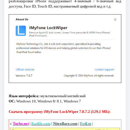
разблокировки iPhone поддерживает 4-значный / 6-значный код
доступа, Face ID, Touch ID, настраиваемый цифровой код и т.д.
Язык интерфейса:
мультиязычный/английский
ОС:
Windows 10, Windows 8/ 8.1, Windows 7
Скачать программу iMyFone LockWiper 7.8.7.2 (129,1 МБ):
с
Turbo.net
|
Katfile.com
|
Nitroflare.com
|
Frdl.to
|