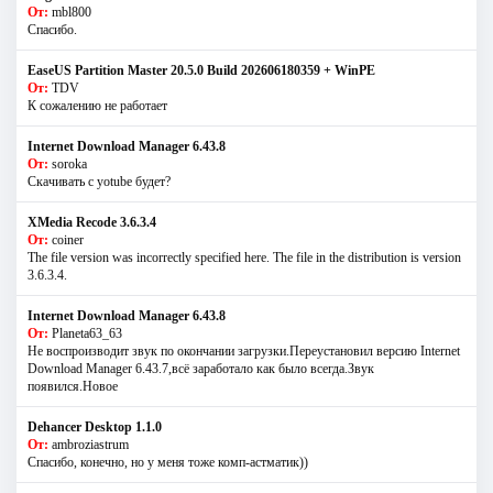
От:
mbl800
Спасибо.
EaseUS Partition Master 20.5.0 Build 202606180359 + WinPE
От:
TDV
К сожалению не работает
Internet Download Manager 6.43.8
От:
soroka
Скачивать с yotube будет?
XMedia Recode 3.6.3.4
От:
coiner
The file version was incorrectly specified here. The file in the distribution is version
3.6.3.4.
Internet Download Manager 6.43.8
От:
Planeta63_63
Не воспроизводит звук по окончании загрузки.Переустановил версию Internet
Download Manager 6.43.7,всё заработало как было всегда.Звук
появился.Новое
Dehancer Desktop 1.1.0
От:
ambroziastrum
Спасибо, конечно, но у меня тоже комп-астматик))