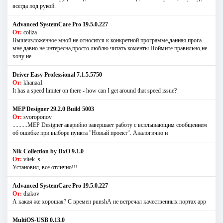
всегда под рукой.
Advanced SystemCare Pro 19.5.0.227
От:
coliza
Вышеизложенное мной не относится к конкретной программе,данная прога
мне давно не интересна,просто люблю читать коменты.Поймите правильно,не
хочу не
Driver Easy Professional 7.1.5.5750
От:
khanaa1
It has a speed limiter on there - how can I get around that speed issue?
MEP Designer 29.2.0 Build 5003
От:
svoroponov
..........MEP Designer аварийно завершает работу с всплывающим сообщением
об ошибке при выборе пункта "Новый проект". Аналогично и
Nik Collection by DxO 9.1.0
От:
vitek_s
Установил, все отлично!!!
Advanced SystemCare Pro 19.5.0.227
От:
diakov
А какая же хорошая? С времен punshА не встречал качественных портах app
MultiOS-USB 0.13.0