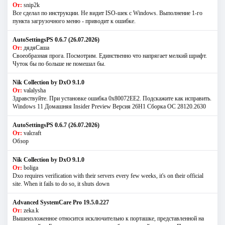
От:
snip2k
Все сделал по инструкции. Не видит ISO-шек с Windows. Выполнение 1-го
пункта загрузочного меню - приводит к ошибке.
AutoSettingsPS 0.6.7 (26.07.2026)
От:
дядяСаша
Своеобразная прога. Посмотрим. Единственно что напрягает мелкий шрифт.
Чуток бы по больше не помешал бы.
Nik Collection by DxO 9.1.0
От:
valalysha
Здравствуйте. При установке ошибка 0х80072EE2. Подскажите как исправить.
Windows 11 Домашняя Insider Preview Версия 26H1 Сборка ОС 28120.2630
AutoSettingsPS 0.6.7 (26.07.2026)
От:
valcraft
Обзор
Nik Collection by DxO 9.1.0
От:
boliga
Dxo requires verification with their servers every few weeks, it's on their official
site. When it fails to do so, it shuts down
Advanced SystemCare Pro 19.5.0.227
От:
zeka.k
Вышеизложенное относится исключительно к порташке, представленной на