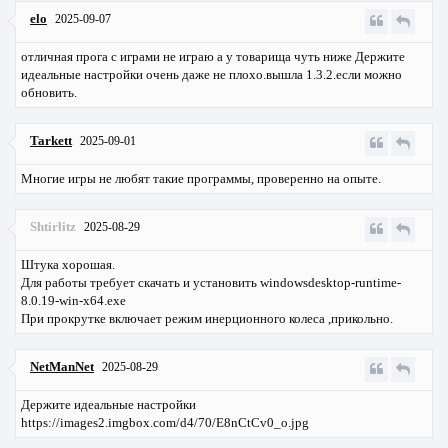
elo
2025-09-07
отличная прога с играми не играю а у товарища чуть ниже Держите
идеальные настройки очень даже не плохо.вышла 1.3.2.если можно
обновить.
Tarkett
2025-09-01
Многие игры не любят такие программы, проверенно на опыте.
Shtirlitz
2025-08-29
Штука хорошая.
Для работы требует скачать и установить windowsdesktop-runtime-
8.0.19-win-x64.exe
При прокрутке включает режим инерционного колеса ,прикольно.
NetManNet
2025-08-29
Держите идеальные настройки
https://images2.imgbox.com/d4/70/E8nCtCv0_o.jpg