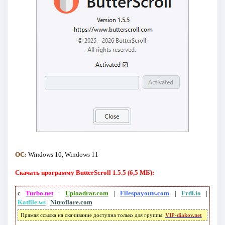
ОС:
Windows 10, Windows 11
Скачать программу ButterScroll 1.5.5 (6,5 МБ):
с
Turbo.net
|
Uploadrar.com
|
Filespayouts.com
|
Frdl.io
|
Katfile.ws
|
Nitroflare.com
Прямая ссылка на скачивание доступна только для группы:
VIP-diakov.net