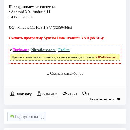
Поддерживаемые системы:
• Android 3.0 - Android 11
• iOS 5 - iOS 16
ОС:
Window 11/10/8.1/8/7 (32&64bits)
Скачать программу Syncios Data Transfer 3.5.0 (86 МБ):
с
Turbo.net
|
Nitroflare.com
|
Frdl.to
|
Прямая ссылка на скачивание доступна только для группы:
VIP-diakov.net
Сказали спасибо: 30
Mansory
27/09/2024
21 491
1
Сказали спасибо: 30
Вернуться назад