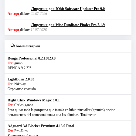
Лицензия для IObit Software Updater Pro 9.0
Автор:
diakov
22.07.2026
Лицензия для Wise Duplicate Finder Pro 2.1.9
Автор:
diakov
11.07.2026
Комментарии
Renga Professional 8.2.13823.0
От:
gump
RENGA 9.2 ???
LightBurn 2.0.03
От:
Nikolay
Огромное спасибо
Right Click Windows Magic 3.0.1
От:
Carlos garcia
Para quitar toda la porqueria que instala en hibituninstaller (gratuito) opcion
herramientas del contextual una a una las eliminas. Totalmente
Adguard Ad Blocker Premium 4.13.0 Final
От:
Pro-Euro
Комментарий скрыт