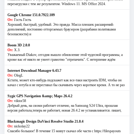
перезагрузки с тем же результатом. Windows 11. MS Offiсe 2024.
Google Chrome 151.0.7922.109
От:
Гость Гость
Хороший, быстрый, удобный. Это правда. Масса плюшек расширений-
дополнений, постоянно отторгаемых браузером (разрабами политиками
безопасности) и
Boom 3D 2.0.0
От:
Х.З.
Уважаемый Diakov, сегодня вышло обновление этой чудесной программы, а
кроме вас её никто не умеет грамотно "отрепачить". С нетерпение ждём
Internet Download Manager 6.43.7
От:
OlegL
Кстати, может кто-нибудь подскажет как все-таки настроить IDM, чтобы он
качал с ютуба и не переставал бы скачивать через короткое время. А то не раз
Sygic GPS Navigation &amp; Maps 26.4.2
От:
viktor58
Добрый день, на сяоми работает отлично, на Samsung S24 Ultra, прошлая
версия работала,теперь не работает, новая 26.4.2 не устанавливается. пишет,
Blackmagic Design DaVinci Resolve Studio 21.0.4
От:
nickolay22
Спасибо большое! В течение 15 минут скачал обе части с https://filespayouts