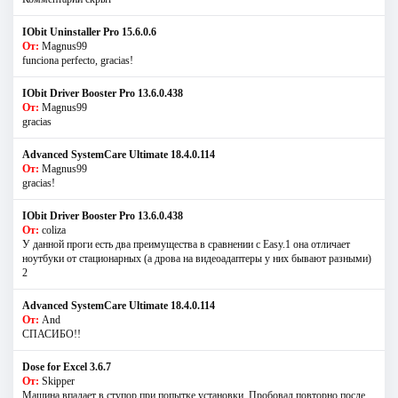
IObit Uninstaller Pro 15.6.0.6
От:
Magnus99
funciona perfecto, gracias!
IObit Driver Booster Pro 13.6.0.438
От:
Magnus99
gracias
Advanced SystemCare Ultimate 18.4.0.114
От:
Magnus99
gracias!
IObit Driver Booster Pro 13.6.0.438
От:
coliza
У данной проги есть два преимущества в сравнении с Easy.1 она отличает
ноутбуки от стационарных (а дрова на видеоадаптеры у них бывают разными)
2
Advanced SystemCare Ultimate 18.4.0.114
От:
And
СПАСИБО!!
Dose for Excel 3.6.7
От:
Skipper
Машина впадает в ступор при попытке установки. Пробовал повторно после