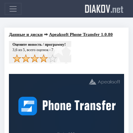
DIAKOV
.net
Данные и диски
⇒
Apeaksoft Phone Transfer 1.0.80
Оцените новость / программу!
3,6
из 5, всего оценок -
7