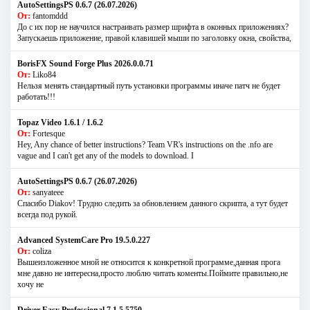
AutoSettingsPS 0.6.7 (26.07.2026)
От:
fantomddd
До с их пор не научился настраивать размер шрифта в оконных приложениях?
Запускаешь приложение, правой клавишей мыши по заголовку окна, свойства,
BorisFX Sound Forge Plus 2026.0.0.71
От:
Liko84
Нельзя менять стандартный путь установки программы иначе патч не будет
работать!!!
Topaz Video 1.6.1 / 1.6.2
От:
Fortesque
Hey, Any chance of better instructions? Team VR's instructions on the .nfo are
vague and I can't get any of the models to download. I
AutoSettingsPS 0.6.7 (26.07.2026)
От:
sanyateee
Спасибо Diakov! Трудно следить за обновлением данного скрипта, а тут будет
всегда под рукой.
Advanced SystemCare Pro 19.5.0.227
От:
coliza
Вышеизложенное мной не относится к конкретной программе,данная прога
мне давно не интересна,просто люблю читать коменты.Поймите правильно,не
хочу не
Driver Easy Professional 7.1.5.5750