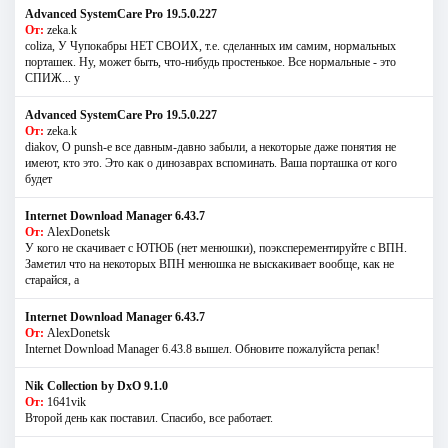
Advanced SystemCare Pro 19.5.0.227
От:
zeka.k
coliza, У Чупокабры НЕТ СВОИХ, т.е. сделанных им самим, нормальных
порташек. Ну, может быть, что-нибудь простенькое. Все нормальные - это
СПИЖ... у
Advanced SystemCare Pro 19.5.0.227
От:
zeka.k
diakov, О punsh-е все давным-давно забыли, а некоторые даже понятия не
имеют, кто это. Это как о динозаврах вспоминать. Ваша порташка от кого
будет
Internet Download Manager 6.43.7
От:
AlexDonetsk
У кого не скачивает с ЮТЮБ (нет менюшки), поэксперементируйте с ВПН.
Заметил что на некоторых ВПН менюшка не выскакивает вообще, как не
старайся, а
Internet Download Manager 6.43.7
От:
AlexDonetsk
Internet Download Manager 6.43.8 вышел. Обновите пожалуйста репак!
Nik Collection by DxO 9.1.0
От:
1641vik
Второй день как поставил. Спасибо, все работает.