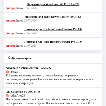
Лицензия для Wise Care 365 Pro 8.0.4.732
Автор:
diakov
07.08.2026
Лицензия для IObit Driver Booster PRO 13.5
Автор:
diakov
22.07.2026
Лицензия для IObit Software Updater Pro 9.0
Автор:
diakov
22.07.2026
Лицензия для Wise Duplicate Finder Pro 2.1.9
Автор:
diakov
11.07.2026
Комментарии
Advanced SystemCare Pro 19.5.0.227
От:
coliza
К Вашему хорошему коменту хотелось бы одну поправочку -
порташка,порташке рознь.Здесь многое зависит от набитости руки автора
именно на конкретную
Nik Collection by DxO 9.1.0
От:
AlexAlex23
После переустановки всё заработало, сейчас установил новую версию, пока
всё нормально. Посмотрю далее. Вся проблема в том, что все проги DxO