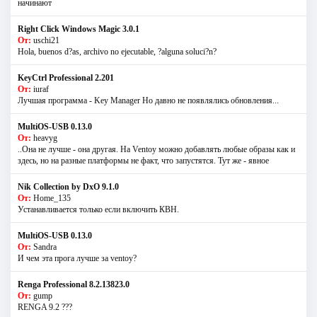
начинают
Right Click Windows Magic 3.0.1
От:
uschi21
Hola, buenos d?as, archivo no ejecutable, ?alguna soluci?n?
KeyCtrl Professional 2.201
От:
iuraf
Лучшая программа - Key Manager Но давно не появлялись обновления...
MultiOS-USB 0.13.0
От:
heavyg
..Она не лучше - она другая. На Ventoy можно добавлять любые образы как и
здесь, но на разные платформы не факт, что запустятся. Тут же - явное
Nik Collection by DxO 9.1.0
От:
Home_135
Устанавливается только если включить КВН.
MultiOS-USB 0.13.0
От:
Sandra
И чем эта прога лучше за ventoy?
Renga Professional 8.2.13823.0
От:
gump
RENGA 9.2 ???