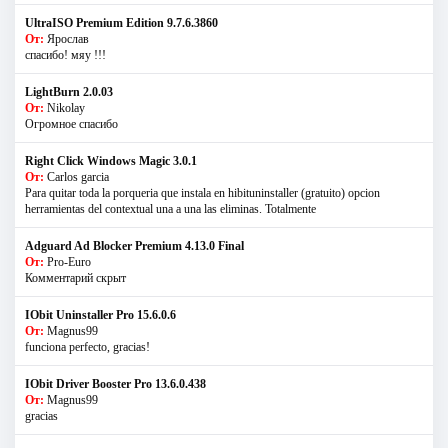
UltraISO Premium Edition 9.7.6.3860
От:
Ярослав
спасибо! мяу !!!
LightBurn 2.0.03
От:
Nikolay
Огромное спасибо
Right Click Windows Magic 3.0.1
От:
Carlos garcia
Para quitar toda la porqueria que instala en hibituninstaller (gratuito) opcion
herramientas del contextual una a una las eliminas. Totalmente
Adguard Ad Blocker Premium 4.13.0 Final
От:
Pro-Euro
Комментарий скрыт
IObit Uninstaller Pro 15.6.0.6
От:
Magnus99
funciona perfecto, gracias!
IObit Driver Booster Pro 13.6.0.438
От:
Magnus99
gracias