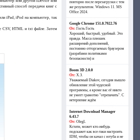
омпьютер или другой iDevice или
повторно после перезагрузки с тем
ктивный способ передачи книг с
же результатом. Windows 11. MS
Offiсe 2024.
и iPad, iPod на компьютер, так
Google Chrome 151.0.7922.76
 CSV, HTML и txt файле. Затем
От:
Гость Гость
Хороший, быстрый, удобный. Это
правда. Масса плюшек
расширений-дополнений,
постоянно отторгаемых браузером
(разрабами политиками
безопасности) и
Boom 3D 2.0.0
От:
Х.З.
Уважаемый Diakov, сегодня вышло
обновление этой чудесной
программы, а кроме вас её никто
не умеет грамотно "отрепачить". С
нетерпение ждём
Internet Download Manager
6.43.7
От:
OlegL
Кстати, может кто-нибудь
подскажет как все-таки настроить
IDM, чтобы он качал с ютуба и не