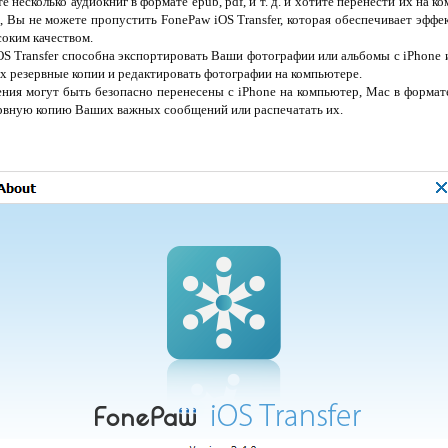
 несколько аудиокниг в формате epub, pdf, и т. д. и хотите перенести их на к
, Вы не можете пропустить FonePaw iOS Transfer, которая обеспечивает эффе
соким качеством.
S Transfer способна экспортировать Ваши фотографии или альбомы с iPhone ил
х резервные копии и редактировать фотографии на компьютере.
ия могут быть безопасно перенесены с iPhone на компьютер, Mac в формате
рвную копию Ваших важных сообщений или распечатать их.