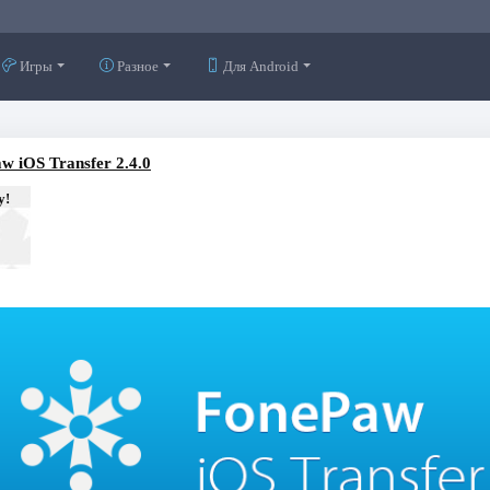
Игры
Разное
Для Android
w iOS Transfer 2.4.0
у!