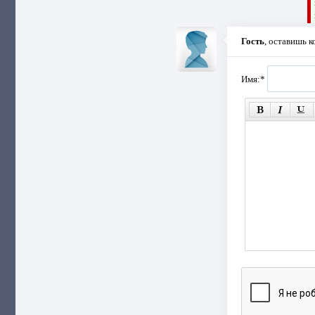
Гость
, оставишь 
Имя:
*