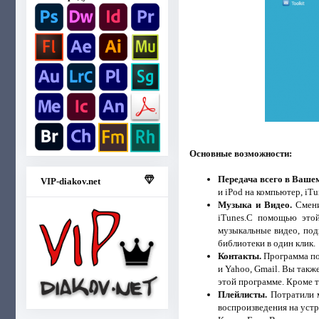
Основные возможности:
Передача всего в Вашем 
VIP-diakov.net
и iPod на компьютер, iTu
Музыка и Видео.
Смени
iTunes.С помощью это
музыкальные видео, подк
библиотеки в один клик.
Контакты.
Программа поз
и Yahoo, Gmail. Вы такж
этой программе. Кроме т
Плейлисты.
Потратили м
воспроизведения на устр