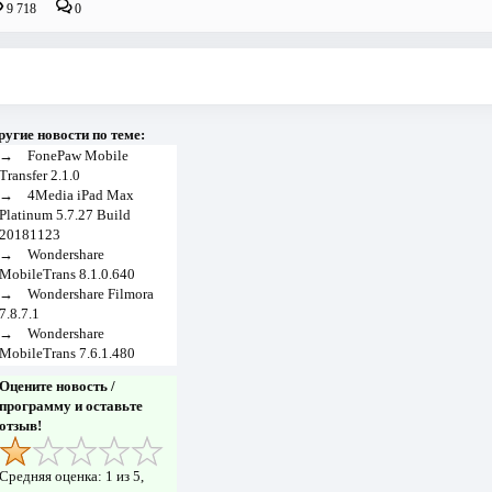
9 718
0
ругие новости по теме:
→
FonePaw Mobile
Transfer 2.1.0
→
4Media iPad Max
Platinum 5.7.27 Build
20181123
→
Wondershare
MobileTrans 8.1.0.640
→
Wondershare Filmora
7.8.7.1
→
Wondershare
MobileTrans 7.6.1.480
Оцените новость /
программу и оставьте
отзыв!
Средняя оценка:
1
из 5,