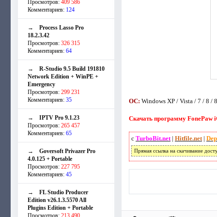
Просмотров:
409 586
Комментариев:
124
→
Process Lasso Pro
18.2.3.42
Просмотров:
326 315
Комментариев:
64
→
R-Studio 9.5 Build 191810
Network Edition + WinPE +
Emergency
Просмотров:
299 231
Комментариев:
35
ОС:
Windows XP / Vista / 7 / 8 / 8
→
IPTV Pro 9.1.23
Скачать программу FonePaw iOS
Просмотров:
265 457
Комментариев:
65
с
TurboBit.net
|
Hitfile.net
|
Dep
→
Goversoft Privazer Pro
Прямая ссылка на скачивание дост
4.0.125 + Portable
Просмотров:
227 795
Комментариев:
45
→
FL Studio Producer
Edition v26.1.3.5570 All
Plugins Edition + Portable
Просмотров:
213 490