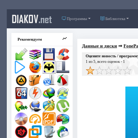
DIAKOV
.net
Программы
Библиотека
Рекомендуем
Данные и диски
⇒
FonePa
Оцените новость / программ
1
из 5, всего оценок -
1