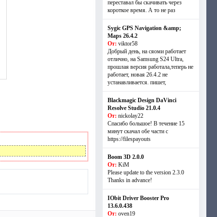
переставал бы скачивать через
короткое время. А то не раз
Sygic GPS Navigation &amp;
Maps 26.4.2
От:
viktor58
Добрый день, на сяоми работает
отлично, на Samsung S24 Ultra,
прошлая версия работала,теперь не
работает, новая 26.4.2 не
устанавливается. пишет,
Blackmagic Design DaVinci
Resolve Studio 21.0.4
От:
nickolay22
Спасибо большое! В течение 15
минут скачал обе части с
https://filespayouts
Boom 3D 2.0.0
От:
KiM
Please update to the version 2.3.0
Thanks in advance!
IObit Driver Booster Pro
13.6.0.438
От:
oven19