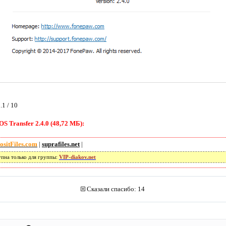
.1 / 10
 Transfer 2.4.0 (48,72 МБ):
ositFiles.com
|
suprafiles.net
|
упна только для группы:
VIP-diakov.net
Сказали спасибо: 14