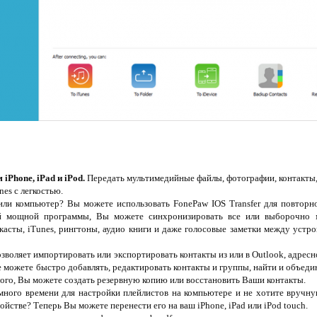
iPhone, iPad и iPod.
Передать мультимедийные файлы, фотографии, контакты, S
nes с легкостью.
ли компьютер? Вы можете использовать FonePaw IOS Transfer для повторн
й мощной программы, Вы можете синхронизировать все или выборочно му
асты, iTunes, рингтоны, аудио книги и даже голосовые заметки между устро
воляет импортировать или экспортировать контакты из или в Outlook, адресн
е можете быстро добавлять, редактировать контакты и группы, найти и объед
ого, Вы можете создать резервную копию или восстановить Ваши контакты.
ного времени для настройки плейлистов на компьютере и не хотите вручну
ойстве? Теперь Вы можете перенести его на ваш iPhone, iPad или iPod touch.