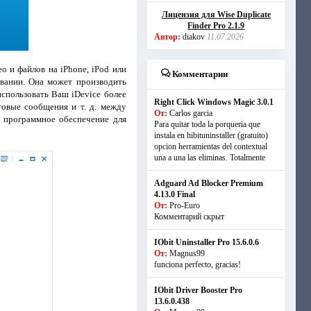
Лицензия для Wise Duplicate
Finder Pro 2.1.9
Автор:
diakov
11.07.2026
о и файлов на iPhone, iPod или
Комментарии
овании. Она может производить
использовать Ваш iDevice более
Right Click Windows Magic 3.0.1
товые сообщения и т. д. между
От:
Carlos garcia
е программное обеспечение для
Para quitar toda la porqueria que
instala en hibituninstaller (gratuito)
opcion herramientas del contextual
una a una las eliminas. Totalmente
Adguard Ad Blocker Premium
4.13.0 Final
От:
Pro-Euro
Комментарий скрыт
IObit Uninstaller Pro 15.6.0.6
От:
Magnus99
funciona perfecto, gracias!
IObit Driver Booster Pro
13.6.0.438