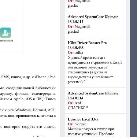
От:
Magnus99
gracias
Advanced SystemCare Ultimate
18.4.0.114
От:
Magnus99
gracias!
IObit Driver Booster Pro
13.6.0.438
От:
coliza
У данной проги есть два
преимущества в сравнении с Easy.1
она отличает ноутбуки от
стационарных (а дрова на
MS, книги, и др. с iPhone, iPad
видеоадаптеры у них бывают
разными) 2
ого создания вашей библиотеки
зыку, фильмы, телепередачи,
Advanced SystemCare Ultimate
18.4.0.114
йством Apple, iOS и ПК, iTunes
От:
And
СПАСИБО!!
ой книги Windows, Hotmail, AOL
инить повторяющиеся контакты в
Dose for Excel 3.6.7
От:
Skipper
ю повторно создать эти списки
Машина впадает в ступор при
попытке установки. Пробовал