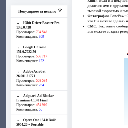
Книги. Если Вы покупаете
делиться ими с друзьями
высокой скоростью и вы
Популярное за неделю
Фотографии.
FonePaw iO
что Вы можете сделать и
→
IObit Driver Booster Pro
СМС.
Текстовые сообщен
13.6.0.438
Ыы можете создать резе
Просмотров:
704 548
Комментариев:
309
→
Google Chrome
151.0.7922.76
Просмотров:
566 717
Комментариев:
122
→
Adobe Acrobat
26.001.21771
Просмотров:
508 584
Комментариев:
264
→
Adguard Ad Blocker
Premium 4.13.0 Final
Просмотров:
454 910
Комментариев:
55
→
Opera One 134.0 Build
5954.26 + Portable