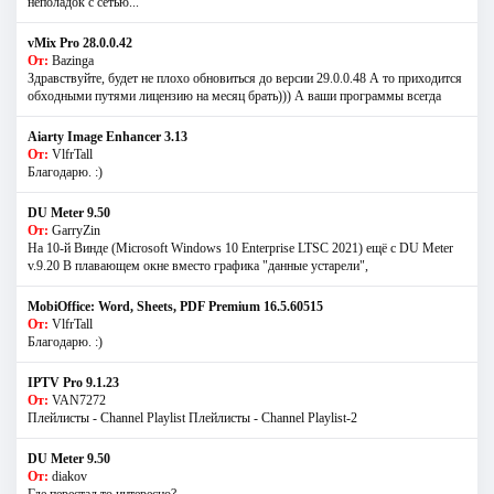
неполадок с сетью...
vMix Pro 28.0.0.42
От:
Bazinga
Здравствуйте, будет не плохо обновиться до версии 29.0.0.48 А то приходится
обходными путями лицензию на месяц брать))) А ваши программы всегда
Aiarty Image Enhancer 3.13
От:
VlfrTall
Благодарю. :)
DU Meter 9.50
От:
GarryZin
На 10-й Винде (Microsoft Windows 10 Enterprise LTSC 2021) ещё с DU Meter
v.9.20 В плавающем окне вместо графика "данные устарели",
MobiOffice: Word, Sheets, PDF Premium 16.5.60515
От:
VlfrTall
Благодарю. :)
IPTV Pro 9.1.23
От:
VAN7272
Плейлисты - Channel Playlist Плейлисты - Channel Playlist-2
DU Meter 9.50
От:
diakov