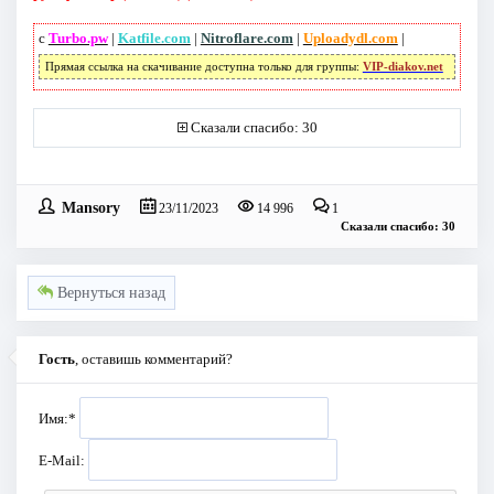
с
Turbo.pw
|
Katfile.com
|
Nitroflare.com
|
Uploadydl.com
|
Прямая ссылка на скачивание доступна только для группы:
VIP-diakov.net
Сказали спасибо: 30
Mansory
23/11/2023
14 996
1
Сказали спасибо: 30
Вернуться назад
Гость
, оставишь комментарий?
Имя:
*
E-Mail: