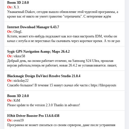
Boom 3D 2.0.0
От:
Х.З.
Уважаемый Diakov, сегодня вышло обновление этой чудесной программы, а
кроме вас её никто не умеет грамотно "отрепачить". С нетерпение ждём
Internet Download Manager 6.43.7
От:
OlegL
Кстати, может кто-нибудь подскажет как все-таки настроить IDM, чтобы он
качал с ютуба и не переставал бы скачивать через короткое время. А то не раз
Sygic GPS Navigation &amp; Maps 26.4.2
От:
viktor58
Добрый день, на сяоми работает отлично, на Samsung S24 Ultra, прошлая
версия работала,теперь не работает, новая 26.4.2 не устанавливается. пишет,
Blackmagic Design DaVinci Resolve Studio 21.0.4
От:
nickolay22
Спасибо большое! В течение 15 минут скачал обе части с https://filespayouts
Boom 3D 2.0.0
От:
KiM
Please update to the version 2.3.0 Thanks in advance!
IObit Driver Booster Pro 13.6.0.438
От:
oven19
Программа не может связаться со своим сервером, даже после устранения