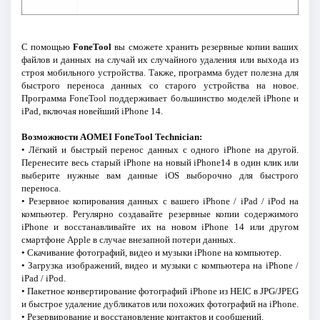
С помощью
FoneTool
вы сможете хранить резервные копии ваших
файлов и данных на случай их случайного удаления или выхода из
строя мобильного устройства. Также, программа будет полезна для
быстрого переноса данных со старого устройства на новое.
Программа FoneTool поддерживает большинство моделей iPhone и
iPad, включая новейший iPhone 14.
Возможности AOMEI FoneTool Technician:
• Лёгкий и быстрый перенос данных с одного iPhone на другой.
Перенесите весь старый iPhone на новый iPhone14 в один клик или
выберите нужные вам данные iOS выборочно для быстрого
переноса.
• Резервное копирования данных с вашего iPhone / iPad / iPod на
компьютер. Регулярно создавайте резервные копии содержимого
iPhone и восстанавливайте их на новом iPhone 14 или другом
смартфоне Apple в случае внезапной потери данных.
• Скачивание фотографий, видео и музыки iPhone на компьютер.
• Загрузка изображений, видео и музыки с компьютера на iPhone /
iPad / iPod.
• Пакетное конвертирование фотографий iPhone из HEIC в JPG/JPEG
и быстрое удаление дубликатов или похожих фотографий на iPhone.
• Резервирование и восстановление контактов и сообщений.