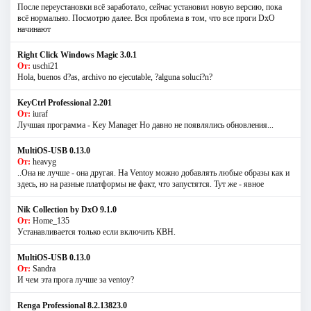
После переустановки всё заработало, сейчас установил новую версию, пока
всё нормально. Посмотрю далее. Вся проблема в том, что все проги DxO
начинают
Right Click Windows Magic 3.0.1
От:
uschi21
Hola, buenos d?as, archivo no ejecutable, ?alguna soluci?n?
KeyCtrl Professional 2.201
От:
iuraf
Лучшая программа - Key Manager Но давно не появлялись обновления...
MultiOS-USB 0.13.0
От:
heavyg
..Она не лучше - она другая. На Ventoy можно добавлять любые образы как и
здесь, но на разные платформы не факт, что запустятся. Тут же - явное
Nik Collection by DxO 9.1.0
От:
Home_135
Устанавливается только если включить КВН.
MultiOS-USB 0.13.0
От:
Sandra
И чем эта прога лучше за ventoy?
Renga Professional 8.2.13823.0