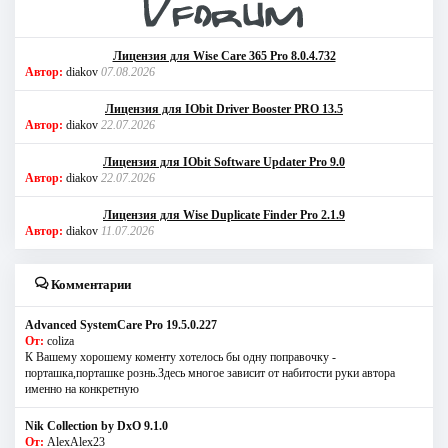
Лицензия для Wise Care 365 Pro 8.0.4.732
Автор:
diakov
07.08.2026
Лицензия для IObit Driver Booster PRO 13.5
Автор:
diakov
22.07.2026
Лицензия для IObit Software Updater Pro 9.0
Автор:
diakov
22.07.2026
Лицензия для Wise Duplicate Finder Pro 2.1.9
Автор:
diakov
11.07.2026
Комментарии
Advanced SystemCare Pro 19.5.0.227
От:
coliza
К Вашему хорошему коменту хотелось бы одну поправочку -
порташка,порташке рознь.Здесь многое зависит от набитости руки автора
именно на конкретную
Nik Collection by DxO 9.1.0
От:
AlexAlex23