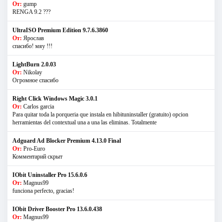
От:
gump
RENGA 9.2 ???
UltraISO Premium Edition 9.7.6.3860
От:
Ярослав
спасибо! мяу !!!
LightBurn 2.0.03
От:
Nikolay
Огромное спасибо
Right Click Windows Magic 3.0.1
От:
Carlos garcia
Para quitar toda la porqueria que instala en hibituninstaller (gratuito) opcion
herramientas del contextual una a una las eliminas. Totalmente
Adguard Ad Blocker Premium 4.13.0 Final
От:
Pro-Euro
Комментарий скрыт
IObit Uninstaller Pro 15.6.0.6
От:
Magnus99
funciona perfecto, gracias!
IObit Driver Booster Pro 13.6.0.438
От:
Magnus99