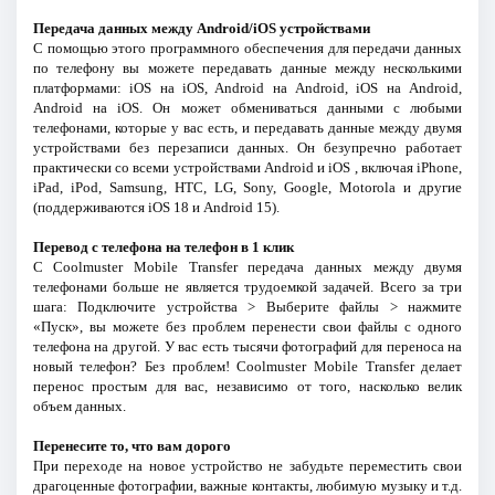
Передача данных между Android/iOS устройствами
С помощью этого программного обеспечения для передачи данных
по телефону вы можете передавать данные между несколькими
платформами: iOS на iOS, Android на Android, iOS на Android,
Android на iOS. Он может обмениваться данными с любыми
телефонами, которые у вас есть, и передавать данные между двумя
устройствами без перезаписи данных. Он безупречно работает
практически со всеми устройствами Android и iOS , включая iPhone,
iPad, iPod, Samsung, HTC, LG, Sony, Google, Motorola и другие
(поддерживаются iOS 18 и Android 15).
Перевод с телефона на телефон в 1 клик
С Coolmuster Mobile Transfer передача данных между двумя
телефонами больше не является трудоемкой задачей. Всего за три
шага: Подключите устройства > Выберите файлы > нажмите
«Пуск», вы можете без проблем перенести свои файлы с одного
телефона на другой. У вас есть тысячи фотографий для переноса на
новый телефон? Без проблем! Coolmuster Mobile Transfer делает
перенос простым для вас, независимо от того, насколько велик
объем данных.
Перенесите то, что вам дорого
При переходе на новое устройство не забудьте переместить свои
драгоценные фотографии, важные контакты, любимую музыку и т.д.