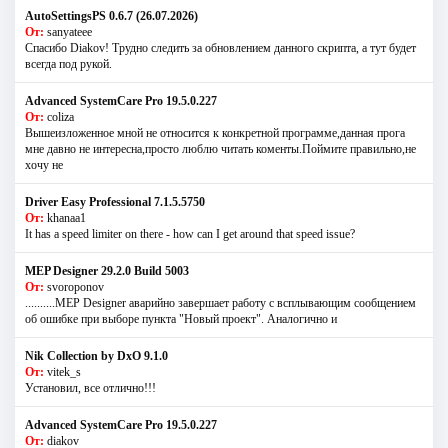
AutoSettingsPS 0.6.7 (26.07.2026)
От:
sanyateee
Спасибо Diakov! Трудно следить за обновлением данного скрипта, а тут будет
всегда под рукой.
Advanced SystemCare Pro 19.5.0.227
От:
coliza
Вышеизложенное мной не относится к конкретной программе,данная прога
мне давно не интересна,просто люблю читать коменты.Поймите правильно,не
хочу не
Driver Easy Professional 7.1.5.5750
От:
khanaa1
It has a speed limiter on there - how can I get around that speed issue?
MEP Designer 29.2.0 Build 5003
От:
svoroponov
..........MEP Designer аварийно завершает работу с всплывающим сообщением
об ошибке при выборе пункта "Новый проект". Аналогично и
Nik Collection by DxO 9.1.0
От:
vitek_s
Установил, все отлично!!!
Advanced SystemCare Pro 19.5.0.227
От:
diakov