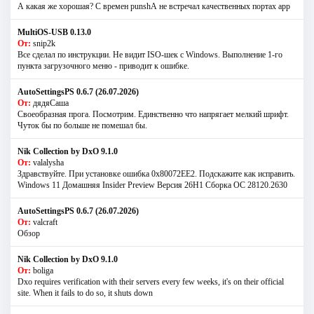
А какая же хорошая? С времен punshА не встречал качественных портах app
MultiOS-USB 0.13.0
От:
snip2k
Все сделал по инструкции. Не видит ISO-шек с Windows. Выполнение 1-го
пункта загрузочного меню - приводит к ошибке.
AutoSettingsPS 0.6.7 (26.07.2026)
От:
дядяСаша
Своеобразная прога. Посмотрим. Единственно что напрягает мелкий шрифт.
Чуток бы по больше не помешал бы.
Nik Collection by DxO 9.1.0
От:
valalysha
Здравствуйте. При установке ошибка 0х80072EE2. Подскажите как исправить.
Windows 11 Домашняя Insider Preview Версия 26H1 Сборка ОС 28120.2630
AutoSettingsPS 0.6.7 (26.07.2026)
От:
valcraft
Обзор
Nik Collection by DxO 9.1.0
От:
boliga
Dxo requires verification with their servers every few weeks, it's on their official
site. When it fails to do so, it shuts down