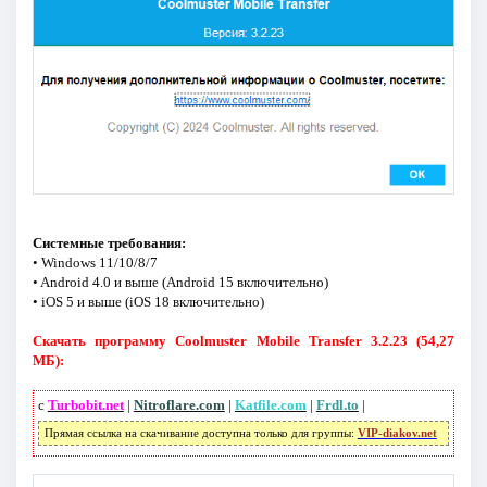
Системные требования:
• Windows 11/10/8/7
• Android 4.0 и выше (Android 15 включительно)
• iOS 5 и выше (iOS 18 включительно)
Скачать программу Coolmuster Mobile Transfer 3.2.23 (54,27
МБ):
с
Turbobit.net
|
Nitroflare.com
|
Katfile.com
|
Frdl.to
|
Прямая ссылка на скачивание доступна только для группы:
VIP-diakov.net