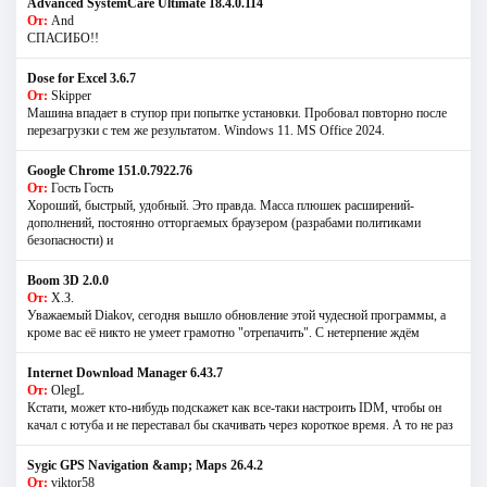
Advanced SystemCare Ultimate 18.4.0.114
От:
And
СПАСИБО!!
Dose for Excel 3.6.7
От:
Skipper
Машина впадает в ступор при попытке установки. Пробовал повторно после
перезагрузки с тем же результатом. Windows 11. MS Offiсe 2024.
Google Chrome 151.0.7922.76
От:
Гость Гость
Хороший, быстрый, удобный. Это правда. Масса плюшек расширений-
дополнений, постоянно отторгаемых браузером (разрабами политиками
безопасности) и
Boom 3D 2.0.0
От:
Х.З.
Уважаемый Diakov, сегодня вышло обновление этой чудесной программы, а
кроме вас её никто не умеет грамотно "отрепачить". С нетерпение ждём
Internet Download Manager 6.43.7
От:
OlegL
Кстати, может кто-нибудь подскажет как все-таки настроить IDM, чтобы он
качал с ютуба и не переставал бы скачивать через короткое время. А то не раз
Sygic GPS Navigation &amp; Maps 26.4.2
От:
viktor58