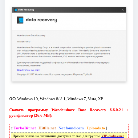
ОС:
Windows 10, Windows 8/ 8.1, Windows 7, Vista, XP
Скачать программу Wondershare Data Recovery 6.6.0.21 +
русификатор (26,6 МБ):
с
TurboBit.net
|
Hitfile.net
|
Not found.com
|
Uploads.to
|
Прямая ссылка на скачивание доступна только для группы:
VIP-diakov.net