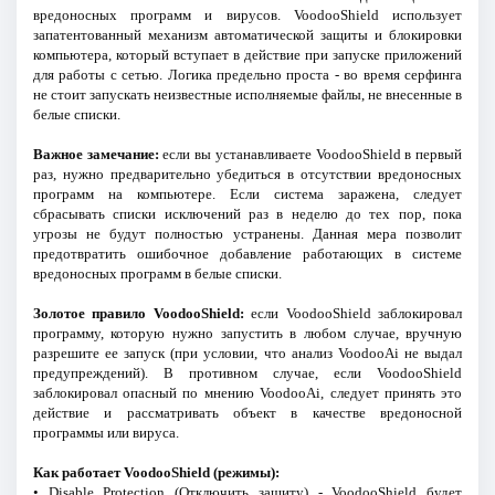
вредоносных программ и вирусов. VoodooShield использует
запатентованный механизм автоматической защиты и блокировки
компьютера, который вступает в действие при запуске приложений
для работы с сетью. Логика предельно проста - во время серфинга
не стоит запускать неизвестные исполняемые файлы, не внесенные в
белые списки.
Важное замечание:
если вы устанавливаете VoodooShield в первый
раз, нужно предварительно убедиться в отсутствии вредоносных
программ на компьютере. Если система заражена, следует
сбрасывать списки исключений раз в неделю до тех пор, пока
угрозы не будут полностью устранены. Данная мера позволит
предотвратить ошибочное добавление работающих в системе
вредоносных программ в белые списки.
Золотое правило VoodooShield:
если VoodooShield заблокировал
программу, которую нужно запустить в любом случае, вручную
разрешите ее запуск (при условии, что анализ VoodooAi не выдал
предупреждений). В противном случае, если VoodooShield
заблокировал опасный по мнению VoodooAi, следует принять это
действие и рассматривать объект в качестве вредоносной
программы или вируса.
Как работает VoodooShield (режимы):
•
Disable Protection
(Отключить защиту) - VoodooShield будет