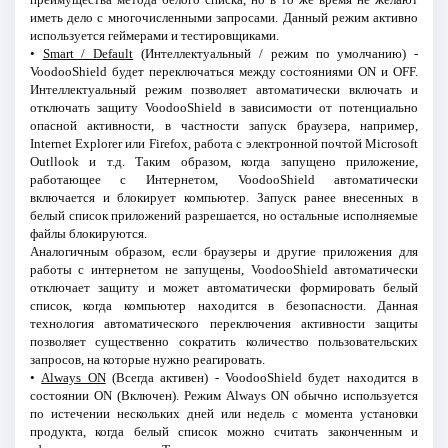
иметь дело с многочисленными запросами. Данный режим активно
используется геймерами и тестировщиками.
•
Smart / Default
(Интеллектуальный / режим по умолчанию) -
VoodooShield будет переключаться между состояниями ON и OFF.
Интеллектуальный режим позволяет автоматически включать и
отключать защиту VoodooShield в зависимости от потенциально
опасной активности, в частности запуск браузера, например,
Internet Explorer или Firefox, работа с электронной почтой Microsoft
Outllook и т.д. Таким образом, когда запущено приложение,
работающее с Интернетом, VoodooShield автоматически
включается и блокирует компьютер. Запуск ранее внесенных в
белый список приложений разрешается, но остальные исполняемые
файлы блокируются.
Аналогичным образом, если браузеры и другие приложения для
работы с интернетом не запущены, VoodooShield автоматически
отключает защиту и может автоматически формировать белый
список, когда компьютер находится в безопасности. Данная
технология автоматического переключения активности защиты
позволяет существенно сократить количество пользовательских
запросов, на которые нужно реагировать.
•
Always ON
(Всегда активен) - VoodooShield будет находится в
состоянии ON (Включен). Режим Always ON обычно используется
по истечении нескольких дней или недель с момента установки
продукта, когда белый список можно считать законченным и