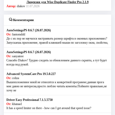
Лицензия для Wise Duplicate Finder Pro 2.1.9
Автор:
diakov
11.07.2026
Комментарии
AutoSettingsPS 0.6.7 (26.07.2026)
От:
fantomddd
До с их пор не научился настраивать размер шрифта в оконных приложениях?
Запускаешь приложение, правой клавишей мыши по заголовку окна, свойства,
AutoSettingsPS 0.6.7 (26.07.2026)
От:
sanyateee
Спасибо Diakov! Трудно следить за обновлением данного скрипта, а тут будет
всегда под рукой.
Advanced SystemCare Pro 19.5.0.227
От:
coliza
Вышеизложенное мной не относится к конкретной программе,данная прога
мне давно не интересна,просто люблю читать коменты.Поймите правильно,не
хочу не
Driver Easy Professional 7.1.5.5750
От:
khanaa1
It has a speed limiter on there - how can I get around that speed issue?