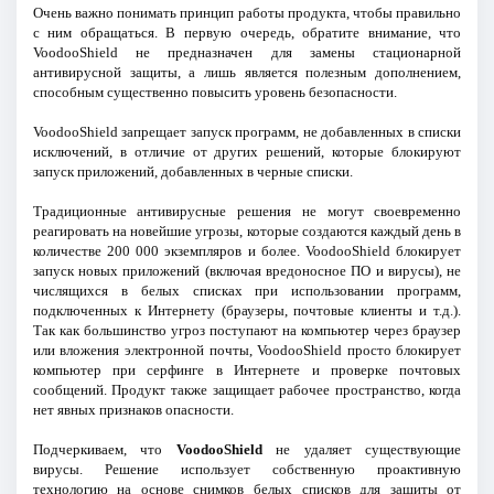
Очень важно понимать принцип работы продукта, чтобы правильно
с ним обращаться. В первую очередь, обратите внимание, что
VoodooShield не предназначен для замены стационарной
антивирусной защиты, а лишь является полезным дополнением,
способным существенно повысить уровень безопасности.
VoodooShield запрещает запуск программ, не добавленных в списки
исключений, в отличие от других решений, которые блокируют
запуск приложений, добавленных в черные списки.
Традиционные антивирусные решения не могут своевременно
реагировать на новейшие угрозы, которые создаются каждый день в
количестве 200 000 экземпляров и более. VoodooShield блокирует
запуск новых приложений (включая вредоносное ПО и вирусы), не
числящихся в белых списках при использовании программ,
подключенных к Интернету (браузеры, почтовые клиенты и т.д.).
Так как большинство угроз поступают на компьютер через браузер
или вложения электронной почты, VoodooShield просто блокирует
компьютер при серфинге в Интернете и проверке почтовых
сообщений. Продукт также защищает рабочее пространство, когда
нет явных признаков опасности.
Подчеркиваем, что
VoodooShield
не удаляет существующие
вирусы. Решение использует собственную проактивную
технологию на основе снимков белых списков для защиты от