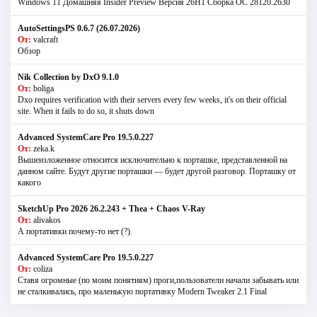
Windows 11 Домашняя Insider Preview Версия 26H1 Сборка ОС 28120.2630
AutoSettingsPS 0.6.7 (26.07.2026)
От:
valcraft
Обзор
Nik Collection by DxO 9.1.0
От:
boliga
Dxo requires verification with their servers every few weeks, it's on their official
site. When it fails to do so, it shuts down
Advanced SystemCare Pro 19.5.0.227
От:
zeka.k
Вышеизложенное относится исключительно к порташке, представленной на
данном сайте. Будут другие порташки — будет другой разговор. Порташку от
какого
SketchUp Pro 2026 26.2.243 + Thea + Chaos V-Ray
От:
alivakos
А портативки почему-то нет (?).
Advanced SystemCare Pro 19.5.0.227
От:
coliza
Ставя огромные (по моим понятиям) проги,пользователи начали забывать или
не сталкивались, про маленькую портативку Modern Tweaker 2.1 Final