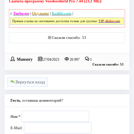
Скачать программу Voodooshield Pro 7.44 (23,1 МБ):
с
Turbo.pw
|
Oxy.name
|
Katfile.com
|
Прямая ссылка на скачивание доступна только для группы:
VIP-diakov.net
Сказали спасибо: 53
Mansory
27/04/2023
26 997
1
Сказали спасибо: 53
Вернуться назад
Гость
, оставишь комментарий?
Имя:
*
E-Mail: