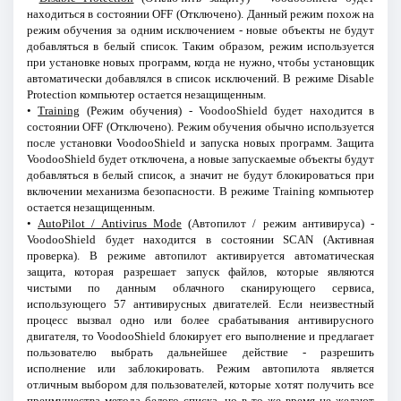
находиться в состоянии OFF (Отключено). Данный режим похож на
режим обучения за одним исключением - новые объекты не будут
добавляться в белый список. Таким образом, режим используется
при установке новых программ, когда не нужно, чтобы установщик
автоматически добавлялся в список исключений. В режиме Disable
Protection компьютер остается незащищенным.
•
Training
(Режим обучения) - VoodooShield будет находится в
состоянии OFF (Отключено). Режим обучения обычно используется
после установки VoodooShield и запуска новых программ. Защита
VoodooShield будет отключена, а новые запускаемые объекты будут
добавляться в белый список, а значит не будут блокироваться при
включении механизма безопасности. В режиме Training компьютер
остается незащищенным.
•
AutoPilot / Antivirus Mode
(Автопилот / режим антивируса) -
VoodooShield будет находится в состоянии SCAN (Активная
проверка). В режиме автопилот активируется автоматическая
защита, которая разрешает запуск файлов, которые являются
чистыми по данным облачного сканирующего сервиса,
использующего 57 антивирусных двигателей. Если неизвестный
процесс вызвал одно или более срабатывания антивирусного
двигателя, то VoodooShield блокирует его выполнение и предлагает
пользователю выбрать дальнейшее действие - разрешить
исполнение или заблокировать. Режим автопилота является
отличным выбором для пользователей, которые хотят получить все
преимущества метода белого списка, но в то же время не желают