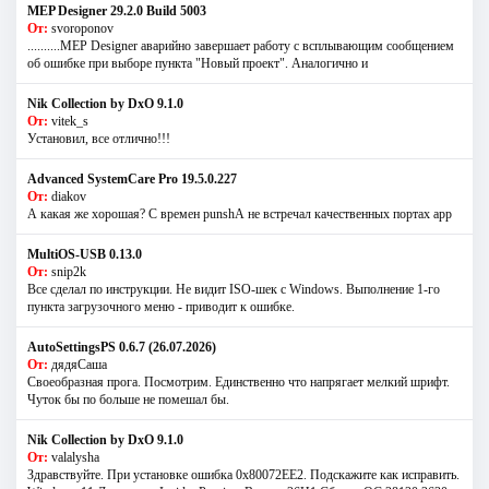
MEP Designer 29.2.0 Build 5003
От:
svoroponov
..........MEP Designer аварийно завершает работу с всплывающим сообщением
об ошибке при выборе пункта "Новый проект". Аналогично и
Nik Collection by DxO 9.1.0
От:
vitek_s
Установил, все отлично!!!
Advanced SystemCare Pro 19.5.0.227
От:
diakov
А какая же хорошая? С времен punshА не встречал качественных портах app
MultiOS-USB 0.13.0
От:
snip2k
Все сделал по инструкции. Не видит ISO-шек с Windows. Выполнение 1-го
пункта загрузочного меню - приводит к ошибке.
AutoSettingsPS 0.6.7 (26.07.2026)
От:
дядяСаша
Своеобразная прога. Посмотрим. Единственно что напрягает мелкий шрифт.
Чуток бы по больше не помешал бы.
Nik Collection by DxO 9.1.0
От:
valalysha
Здравствуйте. При установке ошибка 0х80072EE2. Подскажите как исправить.