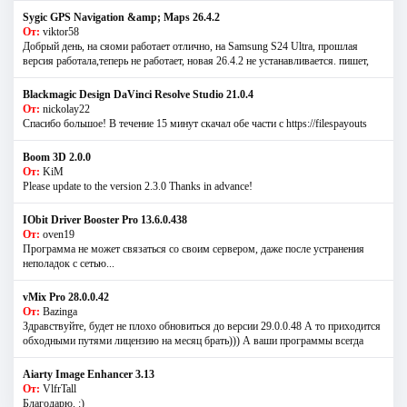
Sygic GPS Navigation &amp; Maps 26.4.2
От:
viktor58
Добрый день, на сяоми работает отлично, на Samsung S24 Ultra, прошлая
версия работала,теперь не работает, новая 26.4.2 не устанавливается. пишет,
Blackmagic Design DaVinci Resolve Studio 21.0.4
От:
nickolay22
Спасибо большое! В течение 15 минут скачал обе части с https://filespayouts
Boom 3D 2.0.0
От:
KiM
Please update to the version 2.3.0 Thanks in advance!
IObit Driver Booster Pro 13.6.0.438
От:
oven19
Программа не может связаться со своим сервером, даже после устранения
неполадок с сетью...
vMix Pro 28.0.0.42
От:
Bazinga
Здравствуйте, будет не плохо обновиться до версии 29.0.0.48 А то приходится
обходными путями лицензию на месяц брать))) А ваши программы всегда
Aiarty Image Enhancer 3.13
От:
VlfrTall
Благодарю. :)