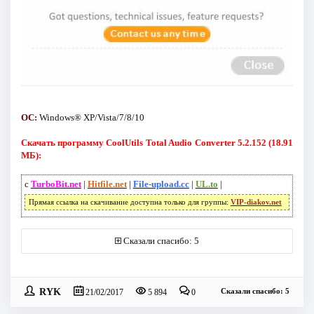
ОC:
Windows® XP/Vista/7/8/10
Скачать программу CoolUtils Total Audio Converter 5.2.152 (18.91
МБ):
с
TurboBit.net
|
Hitfile.net
|
File-upload.cc
|
UL.to
|
Прямая ссылка на скачивание доступна только для группы:
VIP-diakov.net
Сказали спасибо: 5
RYK
Сказали спасибо: 5
21/02/2017
5 894
0