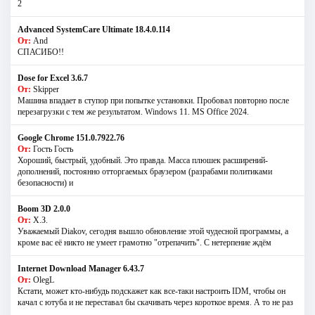
2
Advanced SystemCare Ultimate 18.4.0.114
От:
And
СПАСИБО!!
Dose for Excel 3.6.7
От:
Skipper
Машина впадает в ступор при попытке установки. Пробовал повторно после
перезагрузки с тем же результатом. Windows 11. MS Offiсe 2024.
Google Chrome 151.0.7922.76
От:
Гость Гость
Хороший, быстрый, удобный. Это правда. Масса плюшек расширений-
дополнений, постоянно отторгаемых браузером (разрабами политиками
безопасности) и
Boom 3D 2.0.0
От:
Х.З.
Уважаемый Diakov, сегодня вышло обновление этой чудесной программы, а
кроме вас её никто не умеет грамотно "отрепачить". С нетерпение ждём
Internet Download Manager 6.43.7
От:
OlegL
Кстати, может кто-нибудь подскажет как все-таки настроить IDM, чтобы он
качал с ютуба и не переставал бы скачивать через короткое время. А то не раз