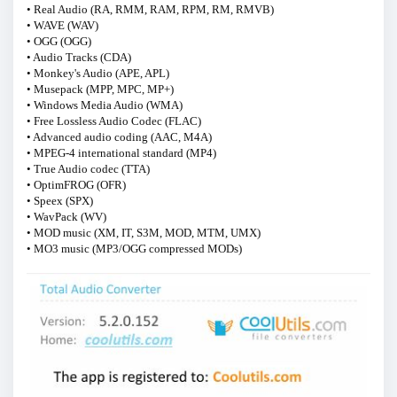
• Real Audio (RA, RMM, RAM, RPM, RM, RMVB)
• WAVE (WAV)
• OGG (OGG)
• Audio Tracks (CDA)
• Monkey's Audio (APE, APL)
• Musepack (MPP, MPC, MP+)
• Windows Media Audio (WMA)
• Free Lossless Audio Codec (FLAC)
• Advanced audio coding (AAC, M4A)
• MPEG-4 international standard (MP4)
• True Audio codec (TTA)
• OptimFROG (OFR)
• Speex (SPX)
• WavPack (WV)
• MOD music (XM, IT, S3M, MOD, MTM, UMX)
• MO3 music (MP3/OGG compressed MODs)