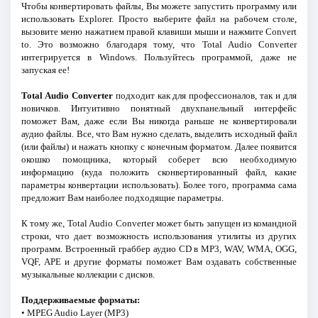
Чтобы конвертировать файлы, Вы можете запустить программу или
использовать Explorer. Просто выберите файл на рабочем столе,
вызовите меню нажатием правой клавиши мыши и нажмите Сonvert
to. Это возможно благодаря тому, что Total Audio Converter
интегрируется в Windows. Пользуйтесь программой, даже не
запуская ее!
Total Audio Converter
подходит как для профессионалов, так и для
новичков. Интуитивно понятный двухпанельный интерфейс
поможет Вам, даже если Вы никогда раньше не конвертировали
аудио файлы. Все, что Вам нужно сделать, выделить исходный файл
(или файлы) и нажать кнопку с конечным форматом. Далее появится
окошко помощника, который соберет всю необходимую
информацию (куда положить сконвертированный файл, какие
параметры конвертации использовать). Более того, программа сама
предложит Вам наиболее подходящие параметры.
К тому же, Total Audio Converter может быть запущен из командной
строки, что дает возможность использования утилиты из других
программ. Встроенный граббер аудио CD в MP3, WAV, WMA, OGG,
VQF, APE и другие форматы поможет Вам оздавать собственные
музыкальные коллекции с дисков.
Поддерживаемые форматы:
• MPEG Audio Layer (MP3)