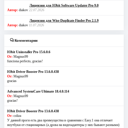
Лицензия для IObit Software Updater Pro 9.0
Автор:
diakov
22.07.2026
Лицензия для Wise Duplicate Finder Pro 2.1.9
Автор:
diakov
11.07.2026
Комментарии
IObit Uninstaller Pro 15.6.0.6
От:
Magnus99
funciona perfecto, gracias!
IObit Driver Booster Pro 13.6.0.438
От:
Magnus99
gracias
Advanced SystemCare Ultimate 18.4.0.114
От:
Magnus99
gracias!
IObit Driver Booster Pro 13.6.0.438
От:
coliza
У данной проги есть два преимущества в сравнении с Easy.1 она отличает
ноутбуки от стационарных (а дрова на видеоадаптеры у них бывают разными)