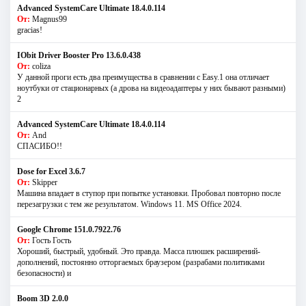
Advanced SystemCare Ultimate 18.4.0.114
От:
Magnus99
gracias!
IObit Driver Booster Pro 13.6.0.438
От:
coliza
У данной проги есть два преимущества в сравнении с Easy.1 она отличает
ноутбуки от стационарных (а дрова на видеоадаптеры у них бывают разными)
2
Advanced SystemCare Ultimate 18.4.0.114
От:
And
СПАСИБО!!
Dose for Excel 3.6.7
От:
Skipper
Машина впадает в ступор при попытке установки. Пробовал повторно после
перезагрузки с тем же результатом. Windows 11. MS Offiсe 2024.
Google Chrome 151.0.7922.76
От:
Гость Гость
Хороший, быстрый, удобный. Это правда. Масса плюшек расширений-
дополнений, постоянно отторгаемых браузером (разрабами политиками
безопасности) и
Boom 3D 2.0.0