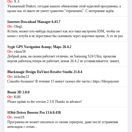
От:
Х.З.
Уважаемый Diakov, сегодня вышло обновление этой чудесной программы, а
кроме вас её никто не умеет грамотно "отрепачить". С нетерпение ждём
Internet Download Manager 6.43.7
От:
OlegL
Кстати, может кто-нибудь подскажет как все-таки настроить IDM, чтобы он
качал с ютуба и не переставал бы скачивать через короткое время. А то не раз
Sygic GPS Navigation &amp; Maps 26.4.2
От:
viktor58
Добрый день, на сяоми работает отлично, на Samsung S24 Ultra, прошлая
версия работала,теперь не работает, новая 26.4.2 не устанавливается. пишет,
Blackmagic Design DaVinci Resolve Studio 21.0.4
От:
nickolay22
Спасибо большое! В течение 15 минут скачал обе части с https://filespayouts
Boom 3D 2.0.0
От:
KiM
Please update to the version 2.3.0 Thanks in advance!
IObit Driver Booster Pro 13.6.0.438
От:
oven19
Программа не может связаться со своим сервером, даже после устранения
неполадок с сетью...