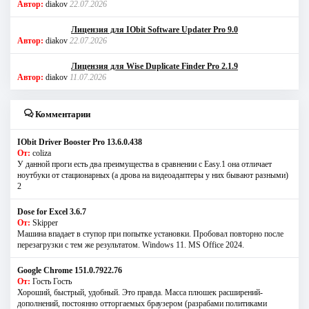
Автор:
diakov
22.07.2026
Лицензия для IObit Software Updater Pro 9.0
Автор:
diakov
22.07.2026
Лицензия для Wise Duplicate Finder Pro 2.1.9
Автор:
diakov
11.07.2026
Комментарии
IObit Driver Booster Pro 13.6.0.438
От:
coliza
У данной проги есть два преимущества в сравнении с Easy.1 она отличает
ноутбуки от стационарных (а дрова на видеоадаптеры у них бывают разными)
2
Dose for Excel 3.6.7
От:
Skipper
Машина впадает в ступор при попытке установки. Пробовал повторно после
перезагрузки с тем же результатом. Windows 11. MS Offiсe 2024.
Google Chrome 151.0.7922.76
От:
Гость Гость
Хороший, быстрый, удобный. Это правда. Масса плюшек расширений-
дополнений, постоянно отторгаемых браузером (разрабами политиками