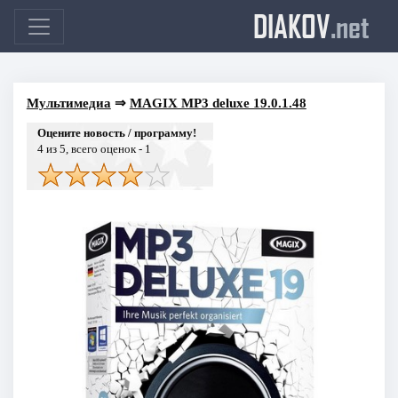
DIAKOV
.net
Мультимедиа
⇒
MAGIX MP3 deluxe 19.0.1.48
Оцените новость / программу!
4
из 5, всего оценок -
1