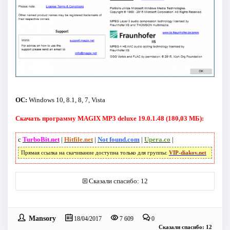
ОС:
Windows 10, 8.1, 8, 7, Vista
Скачать программу MAGIX MP3 deluxe 19.0.1.48 (180,03 МБ):
с
TurboBit.net
|
Hitfile.net
|
Not found.com
|
Upera.co
|
Прямая ссылка на скачивание доступна только для группы:
VIP-diakov.net
Сказали спасибо: 12
Mansory
18/04/2017
7 609
0
Сказали спасибо: 12