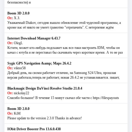
безопасности) и
Boom 3D 2.0.0
От:
Х.З.
Уважаемый Diakov, сегодня вышло обновление этой чудесной программы, а
кроме вас её никто не умеет грамотно "отрепачить". С нетерпение ждём
Internet Download Manager 6.43.7
От:
OlegL
Кстати, может кто-нибудь подскажет как все-таки настроить IDM, чтобы он
качал с ютуба и не переставал бы скачивать через короткое время. А то не раз
Sygic GPS Navigation &amp; Maps 26.4.2
От:
viktor58
Добрый день, на сяоми работает отлично, на Samsung S24 Ultra, прошлая
версия работала,теперь не работает, новая 26.4.2 не устанавливается. пишет,
Blackmagic Design DaVinci Resolve Studio 21.0.4
От:
nickolay22
Спасибо большое! В течение 15 минут скачал обе части с https://filespayouts
Boom 3D 2.0.0
От:
KiM
Please update to the version 2.3.0 Thanks in advance!
IObit Driver Booster Pro 13.6.0.438