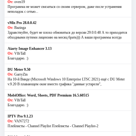
От:
oven19
Программа не может связаться со своим сервером, даже после устранения
неполадок с сетью...
vMix Pro 28.0.0.42
От:
Bazinga
Здравствуйте, будет не плохо обновиться до версии 29.0.0.48 А то приходится
обходными путями лицензию на месяц брать))) А ваши программы всегда
Aiarty Image Enhancer 3.13
От:
VlfrTall
Благодарю. :)
DU Meter 9.50
От:
GarryZin
На 10-й Винде (Microsoft Windows 10 Enterprise LTSC 2021) ещё с DU Meter
v.9.20 В плавающем окне вместо графика "данные устарели",
MobiOffice: Word, Sheets, PDF Premium 16.5.60515
От:
VlfrTall
Благодарю. :)
IPTV Pro 9.1.23
От:
VAN7272
Плейлисты - Channel Playlist Плейлисты - Channel Playlist-2