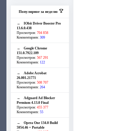
Популярное за неделю
→
IObit Driver Booster Pro
13.6.0.438
Просмотров:
704 858
Комментариев:
309
→
Google Chrome
151.0.7922.109
Просмотров:
567 291
Комментариев:
122
→
Adobe Acrobat
26.001.21771
Просмотров:
508 707
Комментариев:
264
→
Adguard Ad Blocker
Premium 4.13.0 Final
Просмотров:
455 377
Комментариев:
55
→
Opera One 134.0 Build
5954.46 + Portable