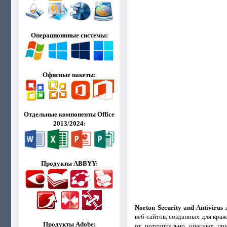
Операционнные системы:
Офисные пакеты:
Отдельные компоненты Office
2013/2024:
Продукты ABBYY:
Norton Security and Antivirus
з
веб-сайтов, созданных для кра
Продукты Adobe:
от потенциально опасных при