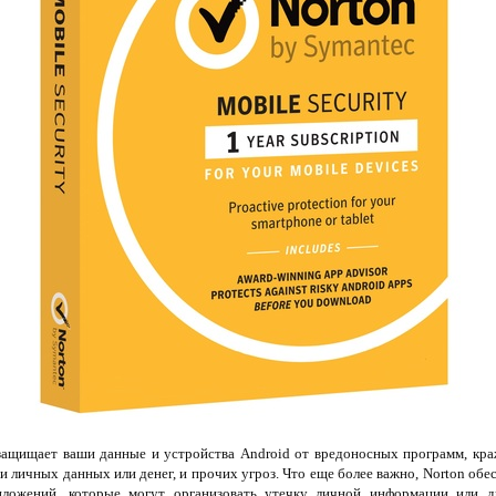
ащищает ваши данные и устройства Android от вредоносных программ, кра
жи личных данных или денег, и прочих угроз. Что еще более важно, Norton об
ложений, которые могут организовать утечку личной информации или д