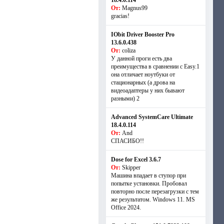
18.4.0.114
От:
Magnus99
gracias!
IObit Driver Booster Pro
13.6.0.438
От:
coliza
У данной проги есть два
преимущества в сравнении с Easy.1
она отличает ноутбуки от
стационарных (а дрова на
видеоадаптеры у них бывают
разными) 2
Advanced SystemCare Ultimate
18.4.0.114
От:
And
СПАСИБО!!
Dose for Excel 3.6.7
От:
Skipper
Машина впадает в ступор при
попытке установки. Пробовал
повторно после перезагрузки с тем
же результатом. Windows 11. MS
Offiсe 2024.