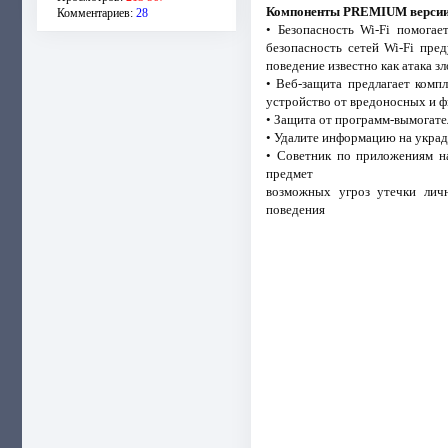
Компоненты PREMIUM верси
Комментариев:
28
• Безопасность Wi-Fi помога
безопасность сетей Wi-Fi пре
поведение известно как атака 
• Веб-защита предлагает комп
устройство от вредоносных и 
• Защита от программ-вымогате
• Удалите информацию на укра
• Советник по приложениям на
предмет
возможных угроз утечки личн
поведения