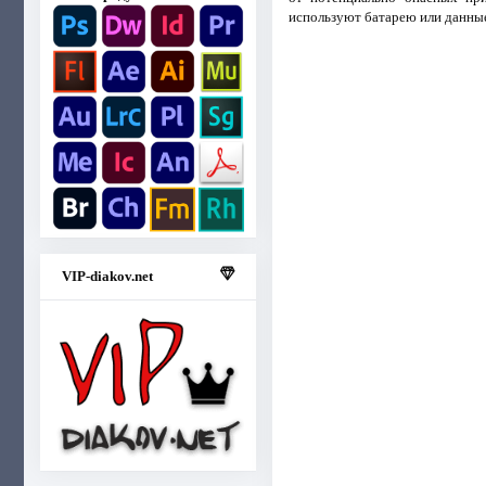
используют батарею или данны
VIP-diakov.net