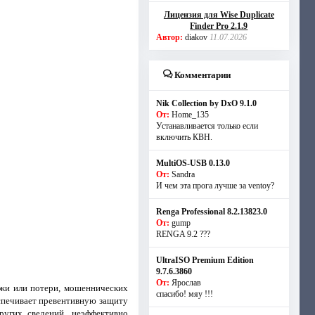
Лицензия для Wise Duplicate
Finder Pro 2.1.9
Автор:
diakov
11.07.2026
Комментарии
Nik Collection by DxO 9.1.0
От:
Home_135
Устанавливается только если
включить КВН.
MultiOS-USB 0.13.0
От:
Sandra
И чем эта прога лучше за ventoy?
Renga Professional 8.2.13823.0
От:
gump
RENGA 9.2 ???
UltraISO Premium Edition
9.7.6.3860
От:
Ярослав
жи или потери, мошеннических
спасибо! мяу !!!
еспечивает превентивную защиту
ругих сведений, неэффективно