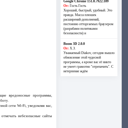
Google Chrome 151.0.7922.109
От:
Гость Гость
Хороший, быстрый, удобный. Это
правда. Масса плюшек
расширений-дополнений,
постоянно отторгаемых браузером
(разрабами политиками
безопасности) и
Boom 3D 2.0.0
От:
Х.З.
Уважаемый Diakov, сегодня вышло
обновление этой чудесной
программы, а кроме вас её никто
не умеет грамотно "отрепачить". С
нетерпение ждём
ащие вредоносные программы,
боту.
ной сети Wi-Fi, уведомляя вас,
 отмечать небезопасные сайты