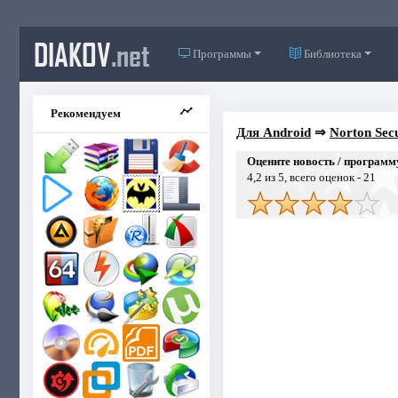
DIAKOV
.net
Программы
Библиотека
Рекомендуем
Для Android
⇒
Norton Secu
Оцените новость / программ
4,2
из 5, всего оценок -
21