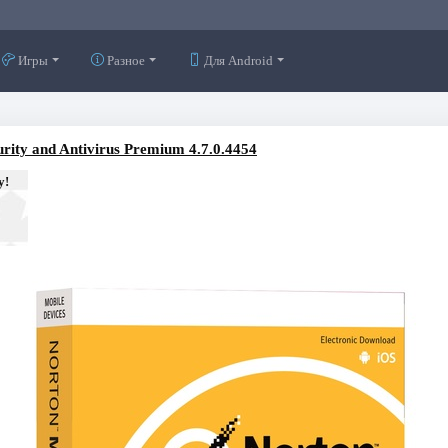
Игры
Разное
Для Android
rity and Antivirus Premium 4.7.0.4454
у!