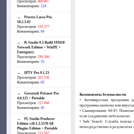
Просмотров:
409 807
Комментариев:
124
→
Process Lasso Pro
18.2.3.42
Просмотров:
326 377
Комментариев:
64
→
R-Studio 9.5 Build 191810
Network Edition + WinPE +
Emergency
Просмотров:
299 306
Комментариев:
35
→
IPTV Pro 9.1.23
Просмотров:
265 530
Комментариев:
65
→
Goversoft Privazer Pro
Компоненты безопасности
4.0.125 + Portable
• Антивирусная программа д
Просмотров:
227 848
программы-шпионы или вирусы A
Комментариев:
45
• Сканирование Wi-Fi: Помогае
если соединение небезопасно
→
FL Studio Producer
• Safe Search: Служба поиска
Edition v26.1.3.5570 All
непосредственно в результатах
Plugins Edition + Portable
Просмотров:
213 567