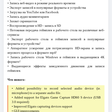
• Запись веб-видео в режиме реального времени
• Экспорт записей в популярные форматы и устройства
• Загрузка на YouTube или Facebook
• Запись аудио-комментариев
• Захват скриншотов
• Воспроизведение в HD - запись в SD
• Потоковая передача геймплея и рабочего стола на различные веб-
сервисы
• Экспорт рабочего стола и геймплея записей в популярные
форматы и устройства!
• Аппаратное ускорение для потрясающего HD-экрана и запись
игрового процесса в формате mp4!
• Запись рабочего стола Windows и геймплея в выдающимся 4К
формате!
• Выдающиеся эффекты замедленного движения для записи
геймплея.
Что нового:
• Added possibility to record selected audio device (ie.
microphone) to a separate audio file.
• Added support for Elgato Game Capture HD60 S device (USB
3.0 required)
• Improved Elgato capturing devices support
• GUI improvements