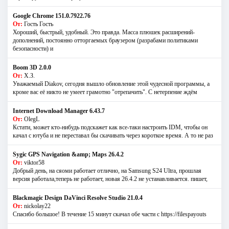
Google Chrome 151.0.7922.76
От:
Гость Гость
Хороший, быстрый, удобный. Это правда. Масса плюшек расширений-
дополнений, постоянно отторгаемых браузером (разрабами политиками
безопасности) и
Boom 3D 2.0.0
От:
Х.З.
Уважаемый Diakov, сегодня вышло обновление этой чудесной программы, а
кроме вас её никто не умеет грамотно "отрепачить". С нетерпение ждём
Internet Download Manager 6.43.7
От:
OlegL
Кстати, может кто-нибудь подскажет как все-таки настроить IDM, чтобы он
качал с ютуба и не переставал бы скачивать через короткое время. А то не раз
Sygic GPS Navigation &amp; Maps 26.4.2
От:
viktor58
Добрый день, на сяоми работает отлично, на Samsung S24 Ultra, прошлая
версия работала,теперь не работает, новая 26.4.2 не устанавливается. пишет,
Blackmagic Design DaVinci Resolve Studio 21.0.4
От:
nickolay22
Спасибо большое! В течение 15 минут скачал обе части с https://filespayouts