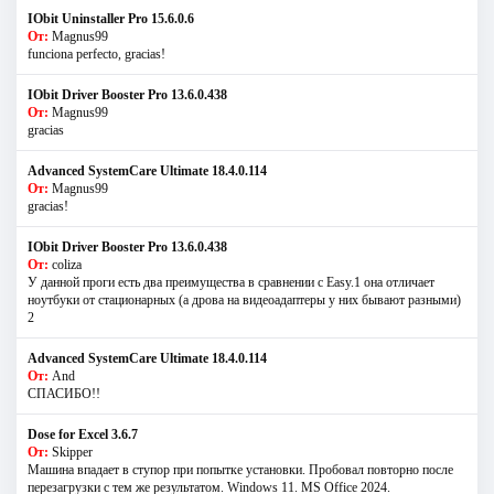
IObit Uninstaller Pro 15.6.0.6
От:
Magnus99
funciona perfecto, gracias!
IObit Driver Booster Pro 13.6.0.438
От:
Magnus99
gracias
Advanced SystemCare Ultimate 18.4.0.114
От:
Magnus99
gracias!
IObit Driver Booster Pro 13.6.0.438
От:
coliza
У данной проги есть два преимущества в сравнении с Easy.1 она отличает
ноутбуки от стационарных (а дрова на видеоадаптеры у них бывают разными)
2
Advanced SystemCare Ultimate 18.4.0.114
От:
And
СПАСИБО!!
Dose for Excel 3.6.7
От:
Skipper
Машина впадает в ступор при попытке установки. Пробовал повторно после
перезагрузки с тем же результатом. Windows 11. MS Offiсe 2024.