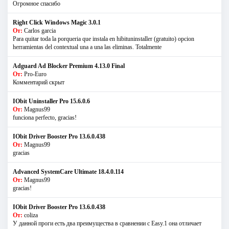
Огромное спасибо
Right Click Windows Magic 3.0.1
От:
Carlos garcia
Para quitar toda la porqueria que instala en hibituninstaller (gratuito) opcion
herramientas del contextual una a una las eliminas. Totalmente
Adguard Ad Blocker Premium 4.13.0 Final
От:
Pro-Euro
Комментарий скрыт
IObit Uninstaller Pro 15.6.0.6
От:
Magnus99
funciona perfecto, gracias!
IObit Driver Booster Pro 13.6.0.438
От:
Magnus99
gracias
Advanced SystemCare Ultimate 18.4.0.114
От:
Magnus99
gracias!
IObit Driver Booster Pro 13.6.0.438
От:
coliza
У данной проги есть два преимущества в сравнении с Easy.1 она отличает