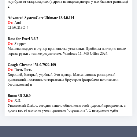
ноутбуки от стационарных (а дрова на видеоадаптеры у них бывают разными)
2
Advanced SystemCare Ultimate 18.4.0.114
От:
And
СПАСИБО!!
Dose for Excel 3.6.7
От:
Skipper
Машина впадает в ступор при попытке установки. Пробовал повторно после
перезагрузки с тем же результатом. Windows 11. MS Offiсe 2024.
Google Chrome 151.0.7922.109
От:
Гость Гость
Хороший, быстрый, удобный. Это правда. Масса плюшек расширений-
дополнений, постоянно отторгаемых браузером (разрабами политиками
безопасности) и
Boom 3D 2.0.0
От:
Х.З.
Уважаемый Diakov, сегодня вышло обновление этой чудесной программы, а
кроме вас её никто не умеет грамотно "отрепачить". С нетерпение ждём