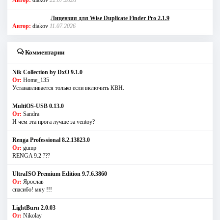
Лицензия для Wise Duplicate Finder Pro 2.1.9
Автор:
diakov
11.07.2026
Комментарии
Nik Collection by DxO 9.1.0
От:
Home_135
Устанавливается только если включить КВН.
MultiOS-USB 0.13.0
От:
Sandra
И чем эта прога лучше за ventoy?
Renga Professional 8.2.13823.0
От:
gump
RENGA 9.2 ???
UltraISO Premium Edition 9.7.6.3860
От:
Ярослав
спасибо! мяу !!!
LightBurn 2.0.03
От:
Nikolay