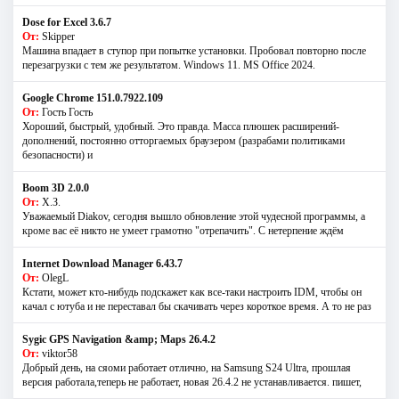
Dose for Excel 3.6.7
От:
Skipper
Машина впадает в ступор при попытке установки. Пробовал повторно после
перезагрузки с тем же результатом. Windows 11. MS Offiсe 2024.
Google Chrome 151.0.7922.109
От:
Гость Гость
Хороший, быстрый, удобный. Это правда. Масса плюшек расширений-
дополнений, постоянно отторгаемых браузером (разрабами политиками
безопасности) и
Boom 3D 2.0.0
От:
Х.З.
Уважаемый Diakov, сегодня вышло обновление этой чудесной программы, а
кроме вас её никто не умеет грамотно "отрепачить". С нетерпение ждём
Internet Download Manager 6.43.7
От:
OlegL
Кстати, может кто-нибудь подскажет как все-таки настроить IDM, чтобы он
качал с ютуба и не переставал бы скачивать через короткое время. А то не раз
Sygic GPS Navigation &amp; Maps 26.4.2
От:
viktor58
Добрый день, на сяоми работает отлично, на Samsung S24 Ultra, прошлая
версия работала,теперь не работает, новая 26.4.2 не устанавливается. пишет,