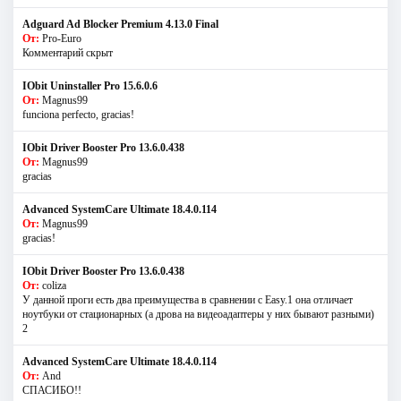
Adguard Ad Blocker Premium 4.13.0 Final
От:
Pro-Euro
Комментарий скрыт
IObit Uninstaller Pro 15.6.0.6
От:
Magnus99
funciona perfecto, gracias!
IObit Driver Booster Pro 13.6.0.438
От:
Magnus99
gracias
Advanced SystemCare Ultimate 18.4.0.114
От:
Magnus99
gracias!
IObit Driver Booster Pro 13.6.0.438
От:
coliza
У данной проги есть два преимущества в сравнении с Easy.1 она отличает
ноутбуки от стационарных (а дрова на видеоадаптеры у них бывают разными)
2
Advanced SystemCare Ultimate 18.4.0.114
От:
And
СПАСИБО!!