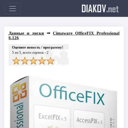
DIAKOV
.net
Данные и диски
⇒
Cimaware OfficeFIX Professional
6.126
Оцените новость / программу!
5
из 5, всего оценок -
2