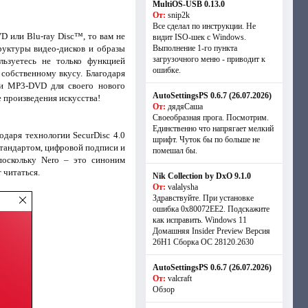
MultiOS-USB 0.13.0
От:
snip2k
Все сделал по инструкции. Не
 или Blu-ray Disc™, то вам не
видит ISO-шек с Windows.
руктуры видео-дисков и образы
Выполнение 1-го пункта
загрузочного меню - приводит к
льзуетесь не только функцией
ошибке.
собственному вкусу. Благодаря
 и MP3-DVD для своего нового
AutoSettingsPS 0.6.7 (26.07.2026)
е произведения искусства!
От:
дядяСаша
Своеобразная прога. Посмотрим.
Единственно что напрягает мелкий
одаря технологии SecurDisc 4.0
шрифт. Чуток бы по больше не
тандартом, цифровой подписи и
помешал бы.
поскольку Nero – это синоним
 читаться.
Nik Collection by DxO 9.1.0
От:
valalysha
Здравствуйте. При установке
ошибка 0х80072EE2. Подскажите
как исправить. Windows 11
Домашняя Insider Preview Версия
26H1 Сборка ОС 28120.2630
AutoSettingsPS 0.6.7 (26.07.2026)
От:
valcraft
Обзор