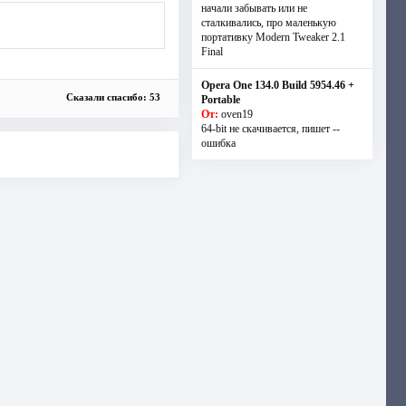
начали забывать или не
сталкивались, про маленькую
портативку Modern Tweaker 2.1
Final
Opera One 134.0 Build 5954.46 +
Сказали спасибо: 53
Portable
От:
oven19
64-bit не скачивается, пишет --
ошибка