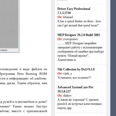
Driver Easy Professional
7.1.5.5750
От:
khanaa1
It has a speed limiter on there - how
can I get around that speed issue?
MEP Designer 29.2.0 Build 5003
От:
svoroponov
..........MEP Designer аварийно
завершает работу с всплывающим
сообщением об ошибке при выборе
пункта "Новый проект".
Аналогично и
оизведения в виде файлов на
Nik Collection by DxO 9.1.0
 Программа Nero Burning ROM
От:
vitek_s
Установил, все отлично!!!
есен и информацию об альбоме.
жка диска. Таким образом, вам
Advanced SystemCare Pro
19.5.0.227
От:
diakov
А какая же хорошая? С времен
 рукой и в автомобиле и дома?
punshА не встречал качественных
учанию! Также можно быстро
портах app
ьбоме, вместе с оригинальной