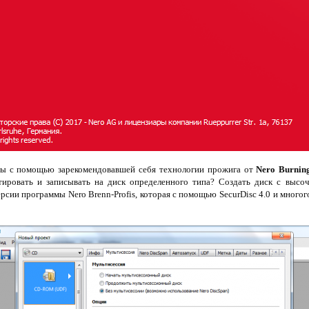
бы с помощью зарекомендовавшей себя технологии прожига от
Nero Burni
ировать и записывать на диск определенного типа? Создать диск с высо
ерсии программы Nero Brenn-Profis, которая с помощью SecurDisc 4.0 и много