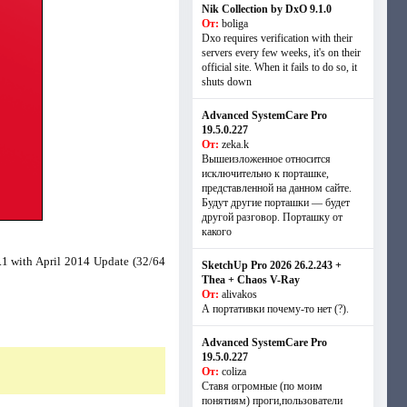
Nik Collection by DxO 9.1.0
От:
boliga
Dxo requires verification with their
servers every few weeks, it's on their
official site. When it fails to do so, it
shuts down
Advanced SystemCare Pro
19.5.0.227
От:
zeka.k
Вышеизложенное относится
исключительно к порташке,
представленной на данном сайте.
Будут другие порташки — будет
другой разговор. Порташку от
какого
1 with April 2014 Update (32/64
SketchUp Pro 2026 26.2.243 +
Thea + Chaos V-Ray
От:
alivakos
А портативки почему-то нет (?).
Advanced SystemCare Pro
19.5.0.227
От:
coliza
Ставя огромные (по моим
понятиям) проги,пользователи