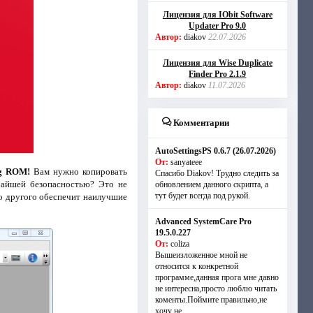
Лицензия для IObit Software
Updater Pro 9.0
Автор:
diakov
22.07.2026
Лицензия для Wise Duplicate
Finder Pro 2.1.9
Автор:
diakov
11.07.2026
Комментарии
AutoSettingsPS 0.6.7 (26.07.2026)
От:
sanyateee
ng ROM!
Вам нужно копировать
Спасибо Diakov! Трудно следить за
чайшей безопасностью? Это не
обновлением данного скрипта, а
тут будет всегда под рукой.
го другого обеспечит наилучшие
Advanced SystemCare Pro
19.5.0.227
От:
coliza
Вышеизложенное мной не
относится к конкретной
программе,данная прога мне давно
не интересна,просто люблю читать
коменты.Поймите правильно,не
хочу не