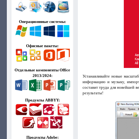
Операционнные системы:
Офисные пакеты:
Отдельные компоненты Office
2013/2024:
Устанавливайте новые масшта
информацию и музыку, импорт
составит труда для новейшей в
результаты!
Продукты ABBYY:
Продукты Adobe: