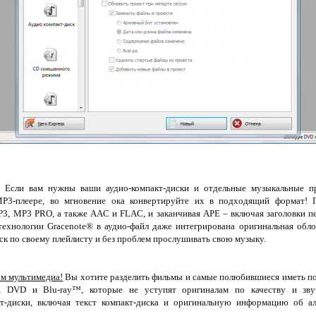
!
Если вам нужны ваши аудио-компакт-диски и отдельные музыкальные пр
MP3-плеере, во мгновение ока конвертируйте их в подходящий формат!
MP3, MP3 PRO, а также AAC и FLAC, и заканчивая APE – включая заголовки п
технологии Gracenote® в аудио-файл даже интегрирована оригинальная обло
ск по своему плейлисту и без проблем прослушивать свою музыку.
ом мультимедиа!
Вы хотите разделить фильмы и самые полюбившиеся иметь под
, DVD и Blu-ray™, которые не уступят оригиналам по качеству и зв
кт-диски, включая текст компакт-диска и оригинальную информацию об ал