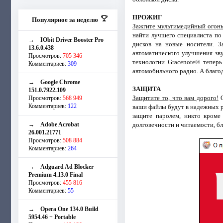
ПРОЖИГ
Популярное за неделю
Зажгите мультимедийный огонь
найти лучшего специалиста по
→
IObit Driver Booster Pro
дисков на новые носители. З
13.6.0.438
автоматического улучшения зв
Просмотров:
705 346
технологии Gracenote® тепер
Комментариев:
309
автомобильного радио. А благод
→
Google Chrome
ЗАЩИТА
151.0.7922.109
Защитите то, что вам дорого!
С
Просмотров:
568 949
Комментариев:
122
ваши файлы будут в надежных 
защите паролем, никто кроме
→
Adobe Acrobat
долговечности и читаемости, б
26.001.21771
Просмотров:
508 884
Комментариев:
264
→
Adguard Ad Blocker
Premium 4.13.0 Final
Просмотров:
455 816
Комментариев:
55
→
Opera One 134.0 Build
5954.46 + Portable