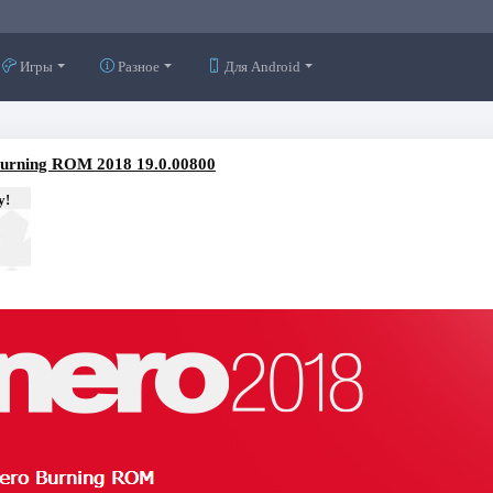
Игры
Разное
Для Android
urning ROM 2018 19.0.00800
у!