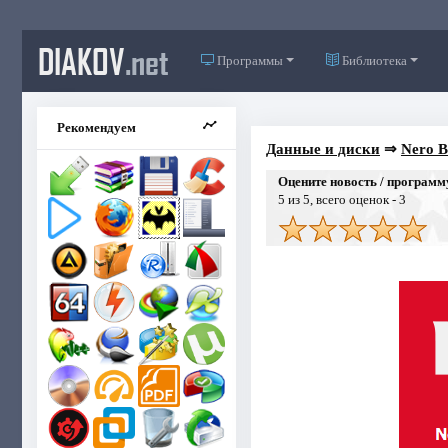
DIAKOV
.net
Программы
Библиотека
Рекомендуем
Данные и диски
⇒
Nero B
Оцените новость / программ
5
из 5, всего оценок -
3