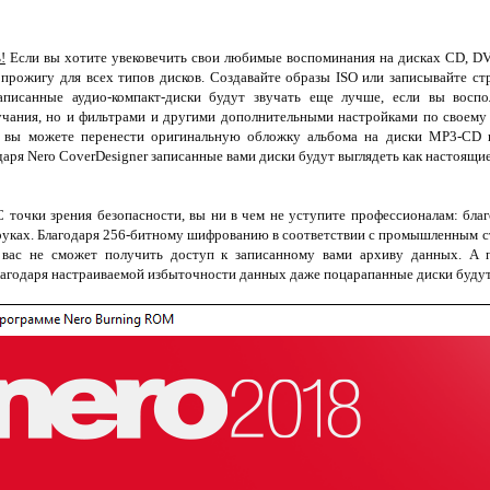
!
Если вы хотите увековечить свои любимые воспоминания на дисках CD, DVD
 прожигу для всех типов дисков. Создавайте образы ISO или записывайте ст
аписанные аудио-компакт-диски будут звучать еще лучше, если вы воспо
учания, но и фильтрами и другими дополнительными настройками по своему 
ь вы можете перенести оригинальную обложку альбома на диски MP3-CD
аря Nero CoverDesigner записанные вами диски будут выглядеть как настоящи
 точки зрения безопасности, вы ни в чем не уступите профессионалам: благ
руках. Благодаря 256-битному шифрованию в соответствии с промышленным с
 вас не сможет получить доступ к записанному вами архиву данных. А 
лагодаря настраиваемой избыточности данных даже поцарапанные диски будут