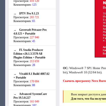
Просмотров:
410 120
Комментариев:
125
→
IPTV Pro 9.1.23
Просмотров:
265 721
Комментариев:
65
→
Goversoft Privazer Pro
4.0.125 + Portable
Просмотров:
227 946
Комментариев:
45
→
FL Studio Producer
Edition v26.1.3.5570 All
Plugins Edition + Portable
Просмотров:
213 659
Комментариев:
28
ОС:
Windows® 7 SP1 Home Premiu
bit), Windows® 10 (32/64 bit).
→
Vivaldi 8.1 Build 4087.62
+ Portable
Скачать программу Nero Burni
Просмотров:
170 094
Комментариев:
88
→
Advanced SystemCare
Вам закрыт доступ к да
Pro 19.5.0.227
Для того, что бы получ
Просмотров:
161 049
Комментариев:
102