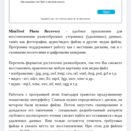
MiniTool Photo Recovery
- удобное приложение для
восстановления разнообразных утерянных (удаленных) данных,
таких как фотографии, аудио/видео файлы и другие медиа файлы.
Программа поддерживает работу как c жесткими дисками, так и c
съемными носителями и цифровыми камерами.
Перечень форматов достаточно разнообразен, так что Вы сможете
восстановить практически любую картинку или медиа файл:
• изображения - jpg, png, swf, bmp, crw, raf, wmf, dwg, psd, gif и т.д.
• видео - avi, mkv, mts, flv, mp4, 3gp, mov, wmv и др.,
• аудио - mp3, wma, wav, aif, mid, ogg и т.д.
Работать с программой легко благодаря грамотно продуманному
пошаговому интерфейсу. Сначала нужно определиться с диском, на
котором были нужные файлы. Потом запустить сканирование и
дождаться его окончания - специально разработанный алгоритм
глубокого посекторного чтения сможет найти все оставшиеся следы
удаленных данных. Вам только останется отметить требуемые
файлы и указать место их восстановления. При этом для файлов