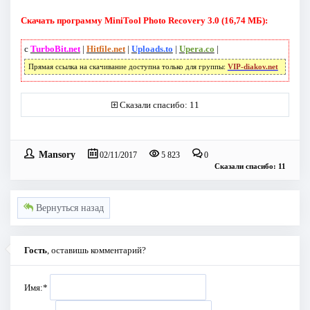
Скачать программу MiniTool Photo Recovery 3.0 (16,74 МБ):
с
TurboBit.net
|
Hitfile.net
|
Uploads.to
|
Upera.co
|
Прямая ссылка на скачивание доступна только для группы:
VIP-diakov.net
Сказали спасибо: 11
Mansory
02/11/2017
5 823
0
Сказали спасибо: 11
Вернуться назад
Гость
, оставишь комментарий?
Имя:
*