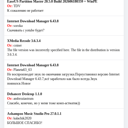
EaseUS Partition Master 20.5.0 Build 202606180359 + WinPE
От:
TDV
К сожалению не работает
Internet Download Manager 6.43.8
От:
soroka
Скачивать с yotube будет?
XMedia Recode 3.6.3.4
От:
coiner
The file version was incorrectly specified here. The file in the distribution is version
3.6.3.4.
Internet Download Manager 6.43.8
От:
Planeta63_63
Не воспроизводит звук по окончании загрузки.Переустановил версию Internet
Download Manager 6.43.7,всё заработало как было всегда.Звук
появился.Новое
Dehancer Desktop 1.1.0
От:
ambroziastrum
Спасибо, конечно, но у меня тоже комп-астматик))
Ashampoo Music Studio Pro 27.0.1.1
От:
kalachik2020
БОЛЬШОЕ СПАСИБО!