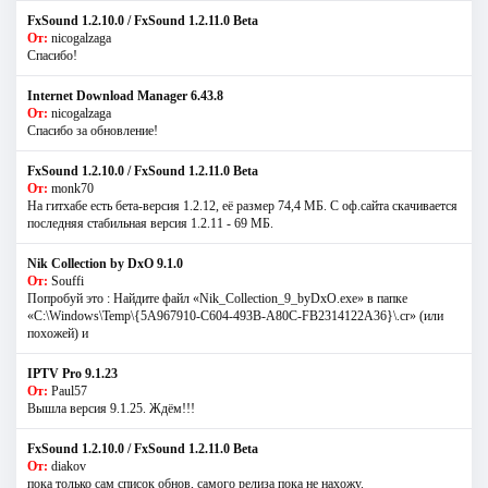
FxSound 1.2.10.0 / FxSound 1.2.11.0 Beta
От:
nicogalzaga
Спасибо!
Internet Download Manager 6.43.8
От:
nicogalzaga
Спасибо за обновление!
FxSound 1.2.10.0 / FxSound 1.2.11.0 Beta
От:
monk70
На гитхабе есть бета-версия 1.2.12, её размер 74,4 МБ. С оф.сайта скачивается
последняя стабильная версия 1.2.11 - 69 МБ.
Nik Collection by DxO 9.1.0
От:
Souffi
Попробуй это : Найдите файл «Nik_Collection_9_byDxO.exe» в папке
«C:\Windows\Temp\{5A967910-C604-493B-A80C-FB2314122A36}\.cr» (или
похожей) и
IPTV Pro 9.1.23
От:
Paul57
Вышла версия 9.1.25. Ждём!!!
FxSound 1.2.10.0 / FxSound 1.2.11.0 Beta
От:
diakov
пока только сам список обнов, самого релиза пока не нахожу.