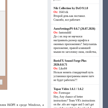
Nik Collection by DxO 9.1.0
От:
1641vik
Второй день как поставил.
Спасибо, все работает.
AutoSettingsPS 0.6.7 (26.07.2026)
От:
fantomddd
До с их пор не научился
настраивать размер шрифта в
оконных приложениях? Запускаешь
приложение, правой клавишей
мыши по заголовку окна, свойства,
BorisFX Sound Forge Plus
2026.0.0.71
От:
Liko84
Нельзя менять стандартный путь
установки программы иначе патч
не будет работать!!!
Topaz Video 1.6.1 / 1.6.2
От:
Fortesque
Hey, Any chance of better
instructions? Team VR's instructions
on the .nfo are vague and I can't get
леи HiDPI в среде Windows, а