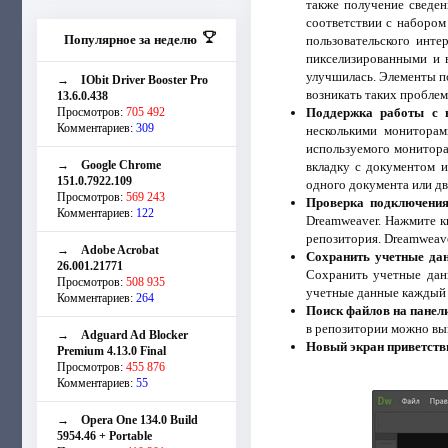
также получение сведен
соответствии с набором
Популярное за неделю
пользовательского инте
пикселизированными и 
улучшилась. Элементы по
→
IObit Driver Booster Pro
возникать таких проблем
13.6.0.438
Просмотров:
705 492
Поддержка работы с 
Комментариев:
309
несколькими мониторам
используемого монитора
→
Google Chrome
вкладку с документом и
151.0.7922.109
одного документа или д
Просмотров:
569 243
Проверка подключения
Комментариев:
122
Dreamweaver. Нажмите к
репозитория. Dreamweav
→
Adobe Acrobat
Сохранить учетные да
26.001.21771
Сохранить учетные дан
Просмотров:
508 935
учетные данные каждый р
Комментариев:
264
Поиск файлов на панели
в репозитории можно вы
→
Adguard Ad Blocker
Новый экран приветств
Premium 4.13.0 Final
Просмотров:
455 876
Комментариев:
55
→
Opera One 134.0 Build
5954.46 + Portable