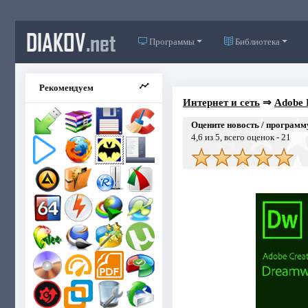
DIAKOV
.net
Программы
Библиотека
Рекомендуем
Интернет и сеть
⇒
Adobe 
Оцените новость / программ
4,6
из 5, всего оценок -
21