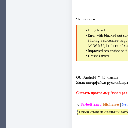
Что нового:
• Bugs fixed:
- Error with blacked out scr
- Sharing a screenshot is p
- AshWeb Upload error fixe
• Improved screenshot path
• Crashes fixed
ОС:
Android™ 4.0 и выше
Язык интерфейса:
русский/мул
Скачать программу Ashampoo S
с
TurboBit.net
|
Hitfile.net
|
Not
Прямая ссылка на скачивание дост