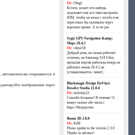
От:
OlegL
Кстати, может кто-нибудь
подскажет как все-таки настроить
IDM, чтобы он качал с ютуба и не
переставал бы скачивать через
короткое время. А то не раз
Sygic GPS Navigation &amp;
Maps 26.4.2
От:
viktor58
Добрый день, на сяоми работает
отлично, на Samsung S24 Ultra,
прошлая версия работала,теперь не
работает, новая 26.4.2 не
устанавливается. пишет,
 автоматически открываются в
Blackmagic Design DaVinci
едактируйте изображения через
Resolve Studio 21.0.4
От:
nickolay22
Спасибо большое! В течение 15
минут скачал обе части с
https://filespayouts
Boom 3D 2.0.0
От:
KiM
Please update to the version 2.3.0
Thanks in advance!