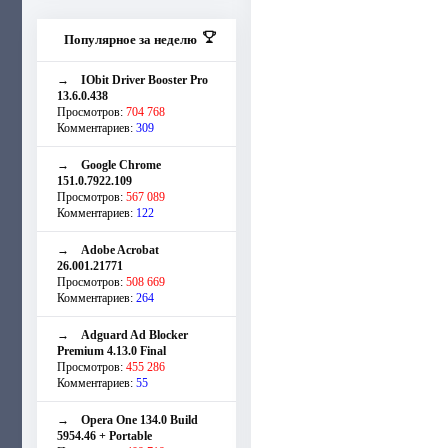
Популярное за неделю
→
IObit Driver Booster Pro
13.6.0.438
Просмотров:
704 768
Комментариев:
309
→
Google Chrome
151.0.7922.109
Просмотров:
567 089
Комментариев:
122
→
Adobe Acrobat
26.001.21771
Просмотров:
508 669
Комментариев:
264
→
Adguard Ad Blocker
Premium 4.13.0 Final
Просмотров:
455 286
Комментариев:
55
→
Opera One 134.0 Build
5954.46 + Portable