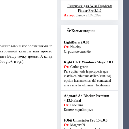
Лицензия для Wise Duplicate
Finder Pro 2.1.9
Автор:
diakov
11.07.2026
Комментарии
LightBurn 2.0.03
криншотами и изображениями на
От:
Nikolay
встроенной камеры или просто
Огромное спасибо
ать Вашу точку зрения. А когда
gle+, и т.д.).
Right Click Windows Magic 3.0.1
От:
Carlos garcia
Para quitar toda la porqueria que
instala en hibituninstaller (gratuito)
opcion herramientas del contextual
una a una las eliminas. Totalmente
Adguard Ad Blocker Premium
4.13.0 Final
От:
Pro-Euro
Комментарий скрыт
IObit Uninstaller Pro 15.6.0.6
От:
Magnus99