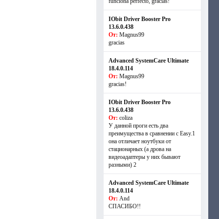
funciona perfecto, gracias!
IObit Driver Booster Pro
13.6.0.438
От:
Magnus99
gracias
Advanced SystemCare Ultimate
18.4.0.114
От:
Magnus99
gracias!
IObit Driver Booster Pro
13.6.0.438
От:
coliza
У данной проги есть два
преимущества в сравнении с Easy.1
она отличает ноутбуки от
стационарных (а дрова на
видеоадаптеры у них бывают
разными) 2
Advanced SystemCare Ultimate
18.4.0.114
От:
And
СПАСИБО!!