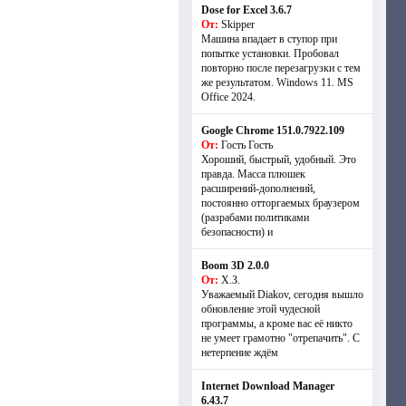
Dose for Excel 3.6.7
От:
Skipper
Машина впадает в ступор при
попытке установки. Пробовал
повторно после перезагрузки с тем
же результатом. Windows 11. MS
Offiсe 2024.
Google Chrome 151.0.7922.109
От:
Гость Гость
Хороший, быстрый, удобный. Это
правда. Масса плюшек
расширений-дополнений,
постоянно отторгаемых браузером
(разрабами политиками
безопасности) и
Boom 3D 2.0.0
От:
Х.З.
Уважаемый Diakov, сегодня вышло
обновление этой чудесной
программы, а кроме вас её никто
не умеет грамотно "отрепачить". С
нетерпение ждём
Internet Download Manager
6.43.7