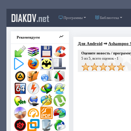
DIAKOV
.net
Программы
Библиотека
Рекомендуем
Для Android
⇒
Ashampoo S
Оцените новость / программ
5
из 5, всего оценок -
1