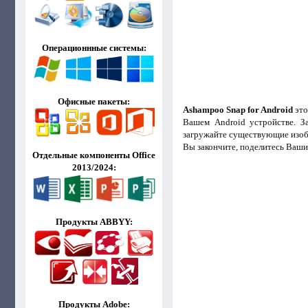
Операционнные системы:
Офисные пакеты:
Ashampoo Snap for Android
это
Вашем Android устройстве. З
загружайте существующие изобр
Вы закончите, поделитесь Вашим
Отдельные компоненты Office
2013/2024:
Продукты ABBYY:
Продукты Adobe: