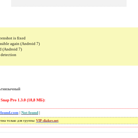
eenshot is fixed
ossible again (Android 7)
d (Android 7)
 detection
ьтиязычный
nap Pro 1.3.0 (18,8 МБ):
 found.com
|
Not found
|
упна только для группы:
VIP-diakov.net