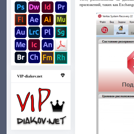
приложений, таких как Exchange
VIP-diakov.net