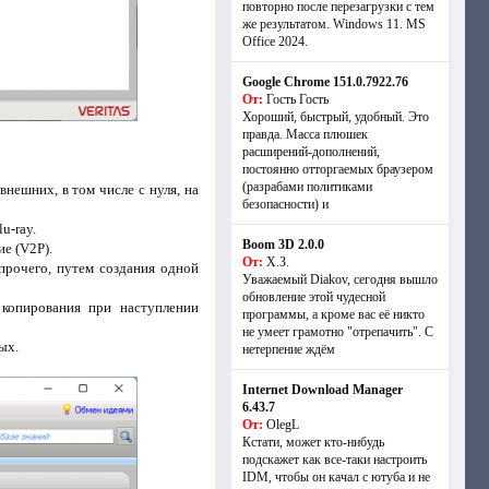
повторно после перезагрузки с тем
же результатом. Windows 11. MS
Offiсe 2024.
Google Chrome 151.0.7922.76
От:
Гость Гость
Хороший, быстрый, удобный. Это
правда. Масса плюшек
расширений-дополнений,
постоянно отторгаемых браузером
(разрабами политиками
нешних, в том числе с нуля, на
безопасности) и
u-ray.
Boom 3D 2.0.0
е (V2P).
От:
Х.З.
прочего, путем создания одной
Уважаемый Diakov, сегодня вышло
обновление этой чудесной
 копирования при наступлении
программы, а кроме вас её никто
не умеет грамотно "отрепачить". С
ых.
нетерпение ждём
Internet Download Manager
6.43.7
От:
OlegL
Кстати, может кто-нибудь
подскажет как все-таки настроить
IDM, чтобы он качал с ютуба и не