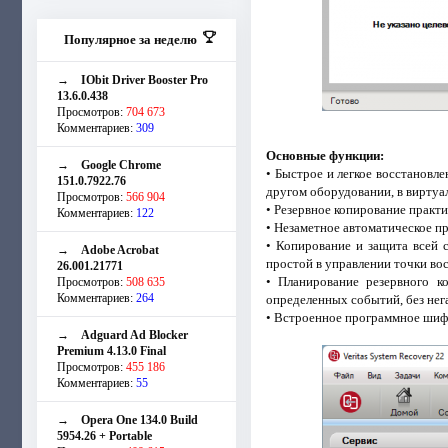
Популярное за неделю
→
IObit Driver Booster Pro
13.6.0.438
Просмотров:
704 673
Комментариев:
309
Основные функции:
→
Google Chrome
• Быстрое и легкое восстановле
151.0.7922.76
другом оборудовании, в виртуа
Просмотров:
566 904
• Резервное копирование практи
Комментариев:
122
• Незаметное автоматическое пр
• Копирование и защита всей 
→
Adobe Acrobat
простой в управлении точки во
26.001.21771
• Планирование резервного к
Просмотров:
508 635
Комментариев:
264
определенных событий, без нега
• Встроенное программное шиф
→
Adguard Ad Blocker
Premium 4.13.0 Final
Просмотров:
455 186
Комментариев:
55
→
Opera One 134.0 Build
5954.26 + Portable