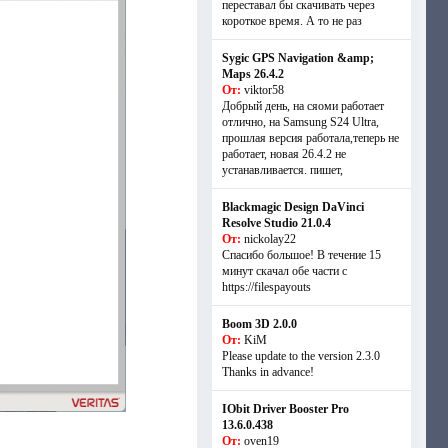
переставал бы скачивать через
короткое время. А то не раз
Sygic GPS Navigation &amp;
Maps 26.4.2
От:
viktor58
Добрый день, на сяоми работает
отлично, на Samsung S24 Ultra,
прошлая версия работала,теперь не
работает, новая 26.4.2 не
устанавливается. пишет,
Blackmagic Design DaVinci
Resolve Studio 21.0.4
От:
nickolay22
Спасибо большое! В течение 15
минут скачал обе части с
https://filespayouts
Boom 3D 2.0.0
От:
KiM
Please update to the version 2.3.0
Thanks in advance!
IObit Driver Booster Pro
13.6.0.438
От:
oven19