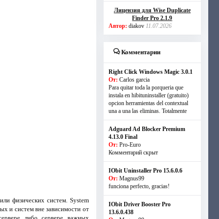
Лицензия для Wise Duplicate
Finder Pro 2.1.9
Автор:
diakov
11.07.2026
Комментарии
Right Click Windows Magic 3.0.1
От:
Carlos garcia
Para quitar toda la porqueria que
instala en hibituninstaller (gratuito)
opcion herramientas del contextual
una a una las eliminas. Totalmente
Adguard Ad Blocker Premium
4.13.0 Final
От:
Pro-Euro
Комментарий скрыт
IObit Uninstaller Pro 15.6.0.6
От:
Magnus99
funciona perfecto, gracias!
или физических систем. System
IObit Driver Booster Pro
ых и систем вне зависимости от
13.6.0.438
сервере либо сервере важных