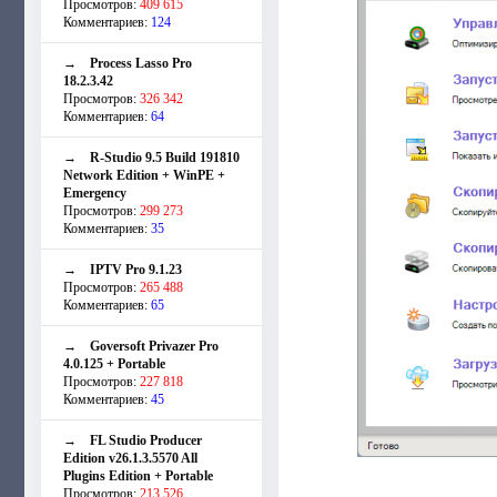
Просмотров:
409 615
Комментариев:
124
→
Process Lasso Pro
18.2.3.42
Просмотров:
326 342
Комментариев:
64
→
R-Studio 9.5 Build 191810
Network Edition + WinPE +
Emergency
Просмотров:
299 273
Комментариев:
35
→
IPTV Pro 9.1.23
Просмотров:
265 488
Комментариев:
65
→
Goversoft Privazer Pro
4.0.125 + Portable
Просмотров:
227 818
Комментариев:
45
→
FL Studio Producer
Edition v26.1.3.5570 All
Plugins Edition + Portable
Просмотров:
213 526