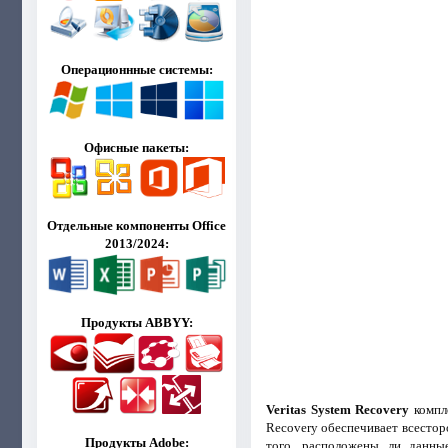
Операционнные системы:
Офисные пакеты:
Отдельные компоненты Office
2013/2024:
Продукты ABBYY:
Veritas System Recovery
компле
Recovery обеспечивает всестор
Продукты Adobe:
того, расположены ли данны