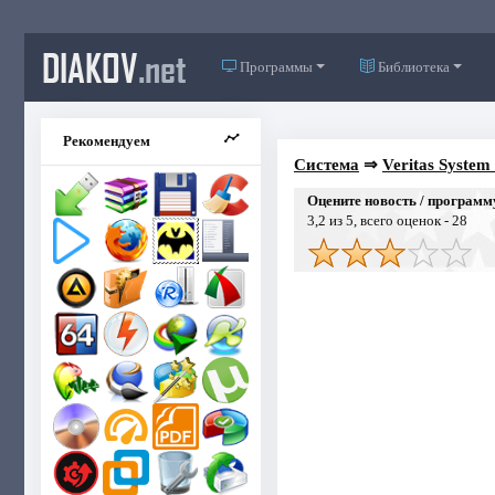
DIAKOV
.net
Программы
Библиотека
Рекомендуем
Система
⇒
Veritas System
Оцените новость / программ
3,2
из 5, всего оценок -
28