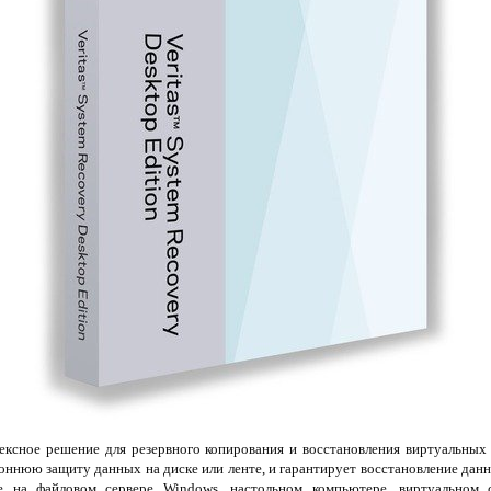
ксное решение для резервного копирования и восстановления виртуальных 
оннюю защиту данных на диске или ленте, и гарантирует восстановление данн
е на файловом сервере Windows, настольном компьютере, виртуальном 