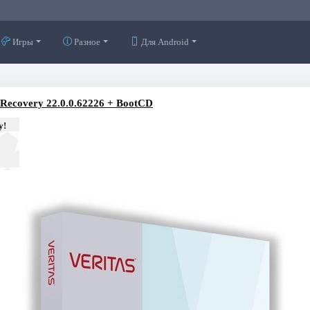
Игры
Разное
Для Android
 Recovery 22.0.0.62226 + BootCD
у!