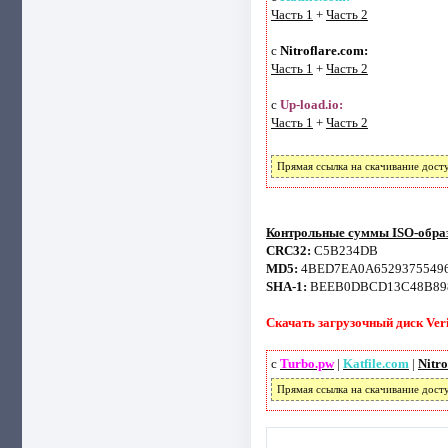
Часть 1
+
Часть 2
с
Nitroflare.com:
Часть 1
+
Часть 2
с
Up-load.io:
Часть 1
+
Часть 2
Прямая ссылка на скачивание дост
Контрольные суммы ISO-обра
CRC32:
C5B234DB
MD5:
4BED7EA0A65293755496
SHA-1:
BEEB0DBCD13C48B89
Скачать загрузочный диск Veri
с
Turbo.pw
|
Katfile.com
|
Nitro
Прямая ссылка на скачивание дост