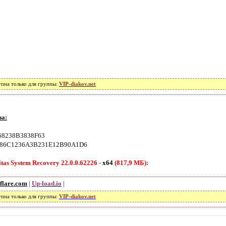
упна только для группы:
VIP-diakov.net
за:
8238B3838F63
86C1236A3B231E12B90A1D6
tas System Recovery 22.0.0.62226 -
x64
(817,9 МБ):
flare.com
|
Up-load.io
|
упна только для группы:
VIP-diakov.net