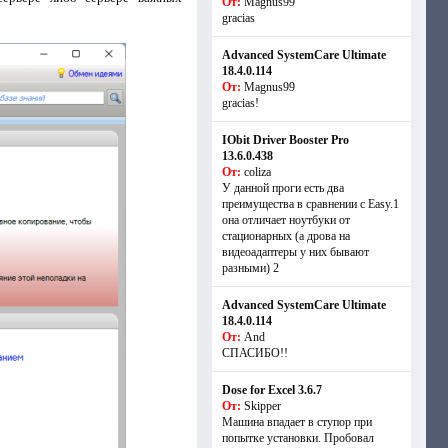
От:
Magnus99
gracias
Advanced SystemCare Ultimate
18.4.0.114
От:
Magnus99
gracias!
IObit Driver Booster Pro
13.6.0.438
От:
coliza
У данной проги есть два
преимущества в сравнении с Easy.1
она отличает ноутбуки от
стационарных (а дрова на
видеоадаптеры у них бывают
разными) 2
Advanced SystemCare Ultimate
18.4.0.114
От:
And
СПАСИБО!!
Dose for Excel 3.6.7
От:
Skipper
Машина впадает в ступор при
попытке установки. Пробовал