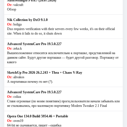
AutoSettingsPS 0.6.7 (26.07.2026)
От:
valcraft
Обзор
Nik Collection by DxO 9.1.0
От:
boliga
Dxo requires verification with their servers every few weeks, it's on their official
site. When it fails to do so, it shuts down
Advanced SystemCare Pro 19.5.0.227
От:
zeka.k
Вышеизложенное относится исключительно к порташке, представленной на
данном сайте. Будут другие порташки — будет другой разговор. Порташку от
какого
SketchUp Pro 2026 26.2.243 + Thea + Chaos V-Ray
От:
alivakos
А портативки почему-то нет (?).
Advanced SystemCare Pro 19.5.0.227
От:
coliza
Ставя огромные (по моим понятиям) проги,пользователи начали забывать или
не сталкивались, про маленькую портативку Modern Tweaker 2.1 Final
Opera One 134.0 Build 5954.46 + Portable
От:
oven19
64-bit не скачивается, пишет --ошибка