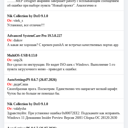
..........MEP Designer аварийно завершает работу с всплывающим сообщением
об ошибке при выборе пункта "Новый проект". Аналогично и
Nik Collection by DxO 9.1.0
От:
vitek_s
Установил, все отлично!!!
Advanced SystemCare Pro 19.5.0.227
От:
diakov
А какая же хорошая? С времен punshА не встречал качественных портах app
MultiOS-USB 0.13.0
От:
snip2k
Все сделал по инструкции. Не видит ISO-шек с Windows. Выполнение 1-го
пункта загрузочного меню - приводит к ошибке.
AutoSettingsPS 0.6.7 (26.07.2026)
От:
дядяСаша
Своеобразная прога. Посмотрим. Единственно что напрягает мелкий шрифт.
Чуток бы по больше не помешал бы.
Nik Collection by DxO 9.1.0
От:
valalysha
Здравствуйте. При установке ошибка 0х80072EE2. Подскажите как исправить.
Windows 11 Домашняя Insider Preview Версия 26H1 Сборка ОС 28120.2630