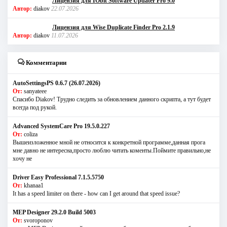
Лицензия для IObit Software Updater Pro 9.0
Автор:
diakov
22.07.2026
Лицензия для Wise Duplicate Finder Pro 2.1.9
Автор:
diakov
11.07.2026
Комментарии
AutoSettingsPS 0.6.7 (26.07.2026)
От:
sanyateee
Спасибо Diakov! Трудно следить за обновлением данного скрипта, а тут будет
всегда под рукой.
Advanced SystemCare Pro 19.5.0.227
От:
coliza
Вышеизложенное мной не относится к конкретной программе,данная прога
мне давно не интересна,просто люблю читать коменты.Поймите правильно,не
хочу не
Driver Easy Professional 7.1.5.5750
От:
khanaa1
It has a speed limiter on there - how can I get around that speed issue?
MEP Designer 29.2.0 Build 5003
От:
svoroponov