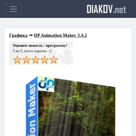
DIAKOV
.net
Графика
⇒
DP Animation Maker 3.4.2
Оцените новость / программу!
5
из 5, всего оценок -
2