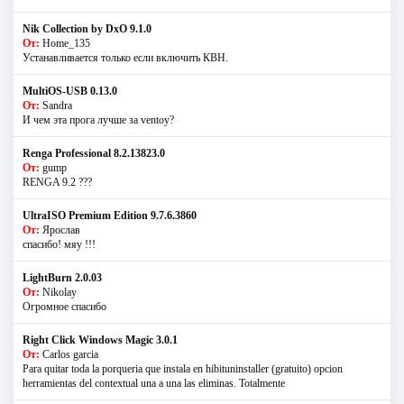
Nik Collection by DxO 9.1.0
От:
Home_135
Устанавливается только если включить КВН.
MultiOS-USB 0.13.0
От:
Sandra
И чем эта прога лучше за ventoy?
Renga Professional 8.2.13823.0
От:
gump
RENGA 9.2 ???
UltraISO Premium Edition 9.7.6.3860
От:
Ярослав
спасибо! мяу !!!
LightBurn 2.0.03
От:
Nikolay
Огромное спасибо
Right Click Windows Magic 3.0.1
От:
Carlos garcia
Para quitar toda la porqueria que instala en hibituninstaller (gratuito) opcion
herramientas del contextual una a una las eliminas. Totalmente