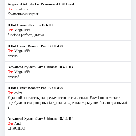
Adguard Ad Blocker Premium 4.13.0 Final
От:
Pro-Euro
Комментарий скрыт
IObit Uninstaller Pro 15.6.0.6
От:
Magnus99
funciona perfecto, gracias!
IObit Driver Booster Pro 13.6.0.438
От:
Magnus99
gracias
Advanced SystemCare Ultimate 18.4.0.114
От:
Magnus99
gracias!
IObit Driver Booster Pro 13.6.0.438
От:
coliza
У данной проги есть два преимущества в сравнении с Easy.1 она отличает
ноутбуки от стационарных (а дрова на видеоадаптеры у них бывают разными)
2
Advanced SystemCare Ultimate 18.4.0.114
От:
And
СПАСИБО!!