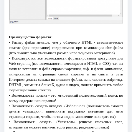
Преимущество формата:
• Размер файла меньше, чем у обычного HTML - автоматическое
сжатие (архивирование) содержимого при компиляции chm-файла
(что значительно уменьшает размер используемых материалов).
• Используются все возможности форматирования доступные для
Web-страниц (все возможности, имеющиеся в HTML и CSS), т.е. вы
можете вставлять в файл справки картинки, гиф- и флеш- анимацию,
гиперссылки на страницы самой справки и на сайты в сети
Интернет, делать ссылки на внешние файлы, использовать script-код,
DHTML, элементы ActiveX, аудио и видео, можете применять любое
форматирование к тексту.
• Возможность поиска - это мгновенный полнотекстовый поиск по
всему содержанию справки!
• Возможность создать вкладку «Избранное» (пользователь сможет
делать «закладки», запоминать актуально значимые для него
страницы справки, чтобы потом в одно мгновение находить их).
• Возможность создать «Указатель» (список ключевых слов,
которые вы можете назначить для разных разделов справки)