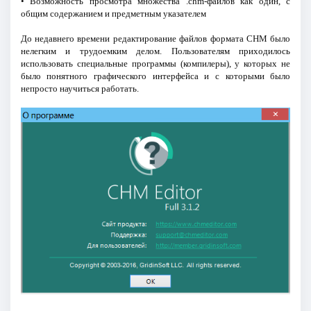
• Возможность просмотра множества .chm-файлов как один, с
общим содержанием и предметным указателем
До недавнего времени редактирование файлов формата CHM было
нелегким и трудоемким делом. Пользователям приходилось
использовать специальные программы (компилеры), у которых не
было понятного графического интерфейса и с которыми было
непросто научиться работать.