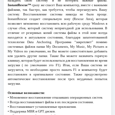
наладить свою систему и не потерять важные файлы.
InstantRescue™
сразу же спасет Ваш компьютер, вместе с важными
файлами, так быстро, как требуется, чтобы перезагрузить Вашу
систему. Восстановление системы никогда не было проще.
InstantRescue создает специальную зону (Rescue Area), которая
позволяет мгновенно восстановить всю рабочую среду Windows в
случае сбоя, который систему непригодной для использования. В
отличие от резервных копий системы файлы в этой зоне всегда
находятся в актуальном состоянии, благодаря запатентованной
технологии Data Anchoring. Программа “закрепляет” помимо
системных файлов папки My Documents, My Music, My Pictures и
My Videos по умолчанию, но Вы можете самостоятельно добавить
или удалить другие папки. Также Вы можете назначить горячую
клавишу, которая будет использоваться для восстановления во время
загрузки ( по умолчанию это F1). Итак, если Ваша система не
загрузится, то необходимо просто нажать F1 и компьютер будет
восстановлен в оригинальное состояние. Также предусмотрено
автоматическое восстановление после трех неудачных попыток
загрузки.
Основные возможности:
• Мгновенное восстановление отказавших операционных систем.
• Всегда восстанавливает файлы в их последнем состоянии.
• Восстанавливает установленные приложения.
• Поддержка MBR и GPT дисков.