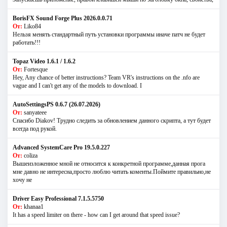
BorisFX Sound Forge Plus 2026.0.0.71
От:
Liko84
Нельзя менять стандартный путь установки программы иначе патч не будет
работать!!!
Topaz Video 1.6.1 / 1.6.2
От:
Fortesque
Hey, Any chance of better instructions? Team VR's instructions on the .nfo are
vague and I can't get any of the models to download. I
AutoSettingsPS 0.6.7 (26.07.2026)
От:
sanyateee
Спасибо Diakov! Трудно следить за обновлением данного скрипта, а тут будет
всегда под рукой.
Advanced SystemCare Pro 19.5.0.227
От:
coliza
Вышеизложенное мной не относится к конкретной программе,данная прога
мне давно не интересна,просто люблю читать коменты.Поймите правильно,не
хочу не
Driver Easy Professional 7.1.5.5750
От:
khanaa1
It has a speed limiter on there - how can I get around that speed issue?