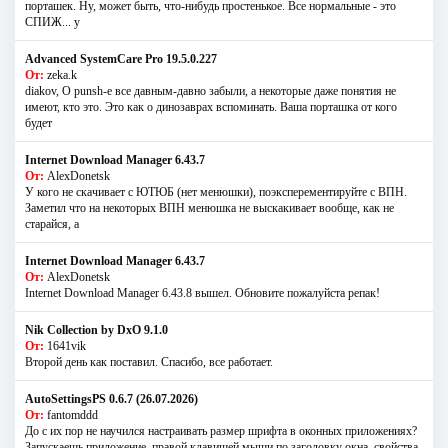
порташек. Ну, может быть, что-нибудь простенькое. Все нормальные - это
СПИЖ... у
Advanced SystemCare Pro 19.5.0.227
От:
zeka.k
diakov, О punsh-е все давным-давно забыли, а некоторые даже понятия не
имеют, кто это. Это как о динозаврах вспоминать. Ваша порташка от кого
будет
Internet Download Manager 6.43.7
От:
AlexDonetsk
У кого не скачивает с ЮТЮБ (нет менюшки), поэксперементируйте с ВПН.
Заметил что на некоторых ВПН менюшка не выскакивает вообще, как не
старайся, а
Internet Download Manager 6.43.7
От:
AlexDonetsk
Internet Download Manager 6.43.8 вышел. Обновите пожалуйста репак!
Nik Collection by DxO 9.1.0
От:
1641vik
Второй день как поставил. Спасибо, все работает.
AutoSettingsPS 0.6.7 (26.07.2026)
От:
fantomddd
До с их пор не научился настраивать размер шрифта в оконных приложениях?
Запускаешь приложение, правой клавишей мыши по заголовку окна, свойства,