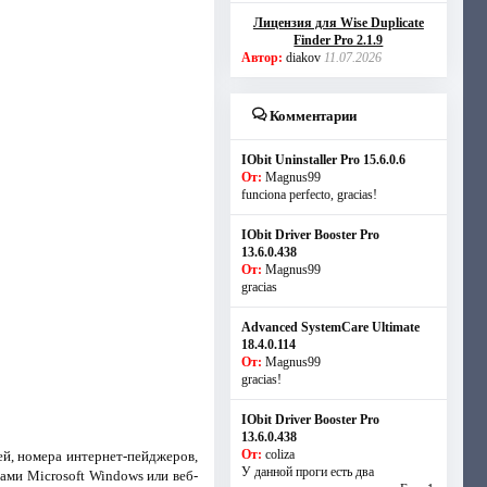
Лицензия для Wise Duplicate
Finder Pro 2.1.9
Автор:
diakov
11.07.2026
Комментарии
IObit Uninstaller Pro 15.6.0.6
От:
Magnus99
funciona perfecto, gracias!
IObit Driver Booster Pro
13.6.0.438
От:
Magnus99
gracias
Advanced SystemCare Ultimate
18.4.0.114
От:
Magnus99
gracias!
IObit Driver Booster Pro
13.6.0.438
От:
coliza
ей, номера интернет-пейджеров,
У данной проги есть два
мами Microsoft Windows или веб-