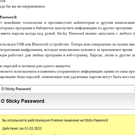
ров
куда бы вы ни направлялись
Password:
ет новейшие технологии и противостоит кейлоггерам и другим шпионски
ьютерных программ и библиотек заполучить информацию из других программ.
 иметь пароли всегда под рукой. Sticky Password можно запускать с любог
используя USB или Bluetooth устройство. Теперь вам совершенно не нужно вво
горитмами шифрования, которые невозможно взломать за приемлемое время.
форм работает для любых программ и вэб-страниц. Пароль, логин и другие п
о паролей и логинов для одного аккаунта.
ы можете использовать и изменять сохраненную информацию прямо из окна про
пирование базы паролей: измененные или удаленные пароли могут быть восста