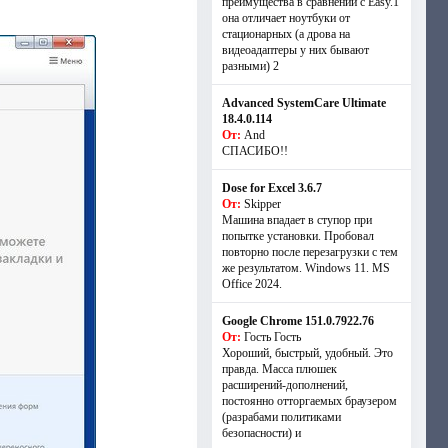
преимущества в сравнении с Easy.1
она отличает ноутбуки от
стационарных (а дрова на
видеоадаптеры у них бывают
разными) 2
Advanced SystemCare Ultimate
18.4.0.114
От:
And
СПАСИБО!!
Dose for Excel 3.6.7
От:
Skipper
Машина впадает в ступор при
попытке установки. Пробовал
повторно после перезагрузки с тем
же результатом. Windows 11. MS
Offiсe 2024.
Google Chrome 151.0.7922.76
От:
Гость Гость
Хороший, быстрый, удобный. Это
правда. Масса плюшек
расширений-дополнений,
постоянно отторгаемых браузером
(разрабами политиками
безопасности) и