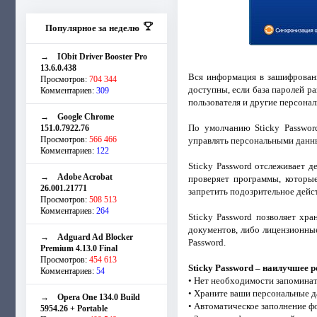
Популярное за неделю
→
IObit Driver Booster Pro
13.6.0.438
Вся информация в зашифрованн
Просмотров:
704 344
доступны, если база паролей ра
Комментариев:
309
пользователя и другие персона
→
Google Chrome
По умолчанию Sticky Passwor
151.0.7922.76
Просмотров:
566 466
управлять персональными данн
Комментариев:
122
Sticky Password отслеживает 
→
Adobe Acrobat
проверяет программы, которые
26.001.21771
запретить подозрительное дейс
Просмотров:
508 513
Комментариев:
264
Sticky Password позволяет хр
документов, либо лицензионные
→
Adguard Ad Blocker
Password.
Premium 4.13.0 Final
Просмотров:
454 613
Sticky Password – наилучшее 
Комментариев:
54
• Нет необходимости запоминат
• Храните ваши персональные д
→
Opera One 134.0 Build
• Автоматическое заполнение ф
5954.26 + Portable