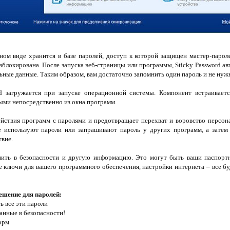
ом виде хранится в базе паролей, доступ к которой защищен мастер-парол
зблокирована. После запуска веб-страницы или программы, Sticky Password ав
льные данные. Таким образом, вам достаточно запомнить один пароль и не нуж
d загружается при запуске операционной системы. Компонент встраиваетс
ыми непосредственно из окна программ.
действия программ с паролями и предотвращает перехват и воровство персо
 используют пароли или запрашивают пароль у других программ, а затем 
твие.
анить в безопасности и другую информацию. Это могут быть ваши паспорт
 ключи для вашего программного обеспечения, настройки интернета – все бу
решение для паролей:
ь все эти пароли
анные в безопасности!
орм