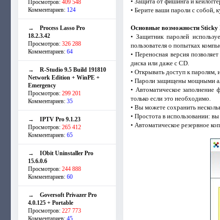
• Защита от фишинга и кейлогге
Просмотров:
409 548
Комментариев:
124
• Берите ваши пароли с собой, 
Основные возможности Sticky 
→
Process Lasso Pro
18.2.3.42
• Защитник паролей использу
Просмотров:
326 288
пользователя о попытках комп
Комментариев:
64
• Переносная версия позволяет
диска или даже с CD.
→
R-Studio 9.5 Build 191810
• Открывать доступ к паролям, 
Network Edition + WinPE +
• Пароли защищены мощными ал
Emergency
• Автоматическое заполнение 
Просмотров:
299 201
только если это необходимо.
Комментариев:
35
• Вы можете сохранить нескольк
• Простота в использовании: в
→
IPTV Pro 9.1.23
• Автоматическое резервное ко
Просмотров:
265 412
Комментариев:
65
→
IObit Uninstaller Pro
15.6.0.6
Просмотров:
244 888
Комментариев:
60
→
Goversoft Privazer Pro
4.0.125 + Portable
Просмотров:
227 773
Комментариев:
45