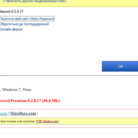
 Windows 7, Vista.
word Premium 8.2.8.17 (46,6 МБ):
.com
|
Nitroflare.com
|
упна только для группы:
VIP-diakov.net