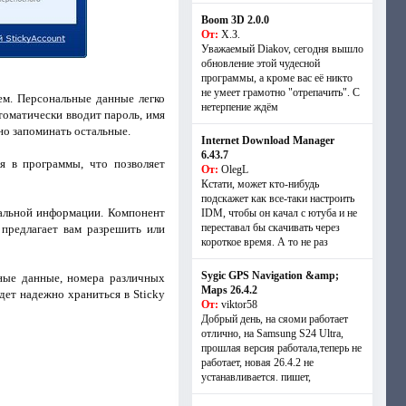
Boom 3D 2.0.0
От:
Х.З.
Уважаемый Diakov, сегодня вышло
обновление этой чудесной
программы, а кроме вас её никто
не умеет грамотно "отрепачить". С
ем. Персональные данные легко
нетерпение ждём
томатически вводит пароль, имя
но запоминать остальные.
Internet Download Manager
6.43.7
я в программы, что позволяет
От:
OlegL
Кстати, может кто-нибудь
подскажет как все-таки настроить
нальной информации. Компонент
IDM, чтобы он качал с ютуба и не
переставал бы скачивать через
предлагает вам разрешить или
короткое время. А то не раз
Sygic GPS Navigation &amp;
ные данные, номера различных
Maps 26.4.2
дет надежно храниться в Sticky
От:
viktor58
Добрый день, на сяоми работает
отлично, на Samsung S24 Ultra,
прошлая версия работала,теперь не
работает, новая 26.4.2 не
устанавливается. пишет,