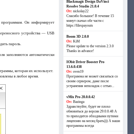
Blackmagic Design DaVinci
Resolve Studio 21.0.4
От:
nickolay22
Спасибо большое! В течение 15
минут скачал обе части с
м программам. Он информирует
https://filespayouts
о переносного устройства — USB
Boom 3D 2.0.0
От:
KiM
дить пароль.
Please update to the version 2.3.0
Thanks in advance!
оля заполняются автоматически
IObit Driver Booster Pro
13.6.0.438
граммы, которая их использует.
От:
oven19
новлены в любое время.
Программа не может связаться со
своим сервером, даже после
устранения неполадок с сетью...
vMix Pro 28.0.0.42
От:
Bazinga
Здравствуйте, будет не плохо
обновиться до версии 29.0.0.48 А
то приходится обходными путями
лицензию на месяц брать))) А ваши
программы всегда