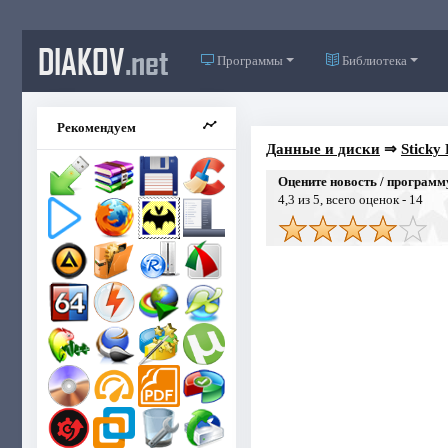
DIAKOV
.net
Программы
Библиотека
Рекомендуем
Данные и диски
⇒
Sticky
Оцените новость / программ
4,3
из 5, всего оценок -
14