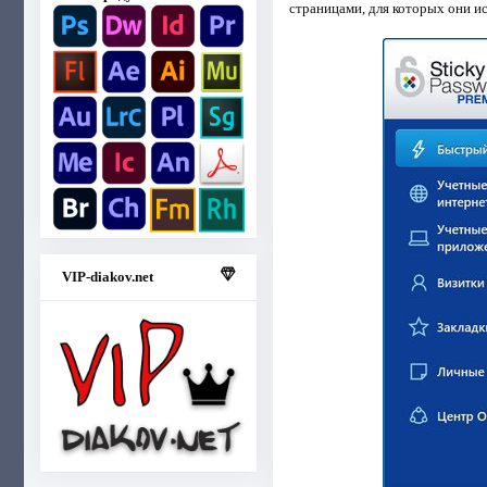
страницами, для которых они и
VIP-diakov.net