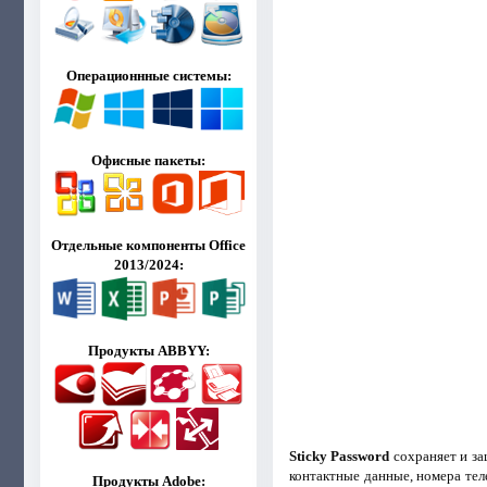
Операционнные системы:
Офисные пакеты:
Отдельные компоненты Office
2013/2024:
Продукты ABBYY:
Sticky Password
сохраняет и за
контактные данные, номера теле
Продукты Adobe: