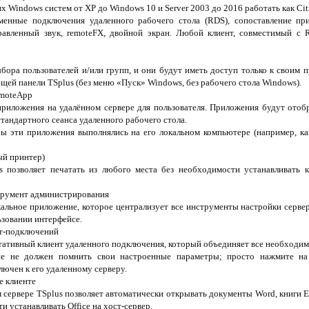
 Windows систем от XP до Windows 10 и Server 2003 до 2016 работать как Citri
енные подключения удаленного рабочего стола (RDS), сопоставление прин
равленный звук, remoteFX, двойной экран. Любой клиент, совместимый с 
бора пользователей и/или групп, и они будут иметь доступ только к своим
ющей панели TSplus (без меню «Пуск» Windows, без рабочего стола Windows).
emoteApp
 приложения на удалённом сервере для пользователя. Приложения будут отоб
 стандартного сеанса удаленного рабочего стола.
 бы эти приложения выполнялись на его локальном компьютере (например, к
ный принтер)
 позволяет печатать из любого места без необходимости устанавливать к
струмент администрирования
никальное приложение, которое централизует все инструменты настройки серве
ьзовании интерфейсе.
нт-подключений
ртативный клиент удаленного подключения, который объединяет все необходим
ше не должен помнить свои настроенные параметры; просто нажмите на
лючен к его удаленному серверу.
е клиенте
 сервере TSplus позволяет автоматически открывать документы Word, книги E
и устанавливать Office на хост-сервер.