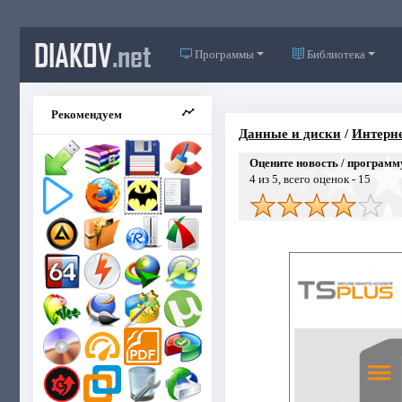
DIAKOV
.net
Программы
Библиотека
Рекомендуем
Данные и диски
/
Интерне
Оцените новость / программ
4
из 5, всего оценок -
15