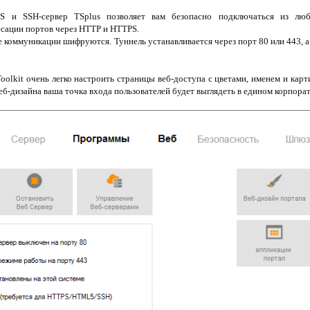
S и SSH-сервер TSplus позволяет вам безопасно подключаться из лю
есации портов через HTTP и HTTPS.
е коммуникации шифруются. Туннель устанавливается через порт 80 или 443, а
olkit очень легко настроить страницы веб-доступа с цветами, именем и кар
веб-дизайна ваша точка входа пользователей будет выглядеть в едином корпора