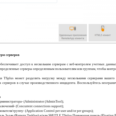
ерм серверов
обеспечивает доступ к нескольким серверам с веб-контролем учетных данных
определенные серверы определенным пользователям или группам, чтобы контро
и TSplus может разделить нагрузку между несколькими серверами вашего 
х серверов в случае производственного инцидента. Воспользуйтесь неогран
n
министратора- (Administrator (AdminTool);
ючений- (Concurrent connections support);
вателя/группу- (Application Control per user and/or per groups);
ль Задач (Remote Taskbar) и/или SHUTLE TSplus Плавающая панель (Floating P