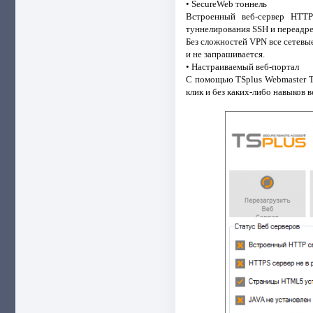
• SecureWeb тоннель
Встроенный веб-сервер HTTP
туннелирования SSH и переадр
Без сложностей VPN все сетевы
и не запрашивается.
• Настраиваемый веб-портал
С помощью TSplus Webmaster To
клик и без каких-либо навыков 