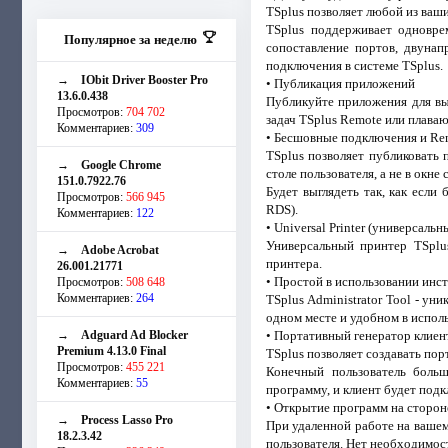
TSplus позволяет любой из ваших
TSplus поддерживает одноврем
Популярное за неделю
сопоставление портов, двунап
подключения в системе TSplus.
→
IObit Driver Booster Pro
• Публикация приложений
13.6.0.438
Публикуйте приложения для вы
Просмотров:
704 702
задач TSplus Remote или плава
Комментариев:
309
• Бесшовные подключения и R
TSplus позволяет публиковать
→
Google Chrome
столе пользователя, а не в окне
151.0.7922.76
Будет выглядеть так, как если
Просмотров:
566 945
RDS).
Комментариев:
122
• Universal Printer (универсаль
Универсальный принтер TSplus
→
Adobe Acrobat
принтера.
26.001.21771
• Простой в использовании ин
Просмотров:
508 648
Комментариев:
264
TSplus Administrator Tool - у
одном месте и удобном в испол
→
Adguard Ad Blocker
• Портативный генератор клие
Premium 4.13.0 Final
TSplus позволяет создавать по
Просмотров:
455 221
Конечный пользователь боль
Комментариев:
55
программу, и клиент будет подк
• Открытие программ на сторон
→
Process Lasso Pro
При удаленной работе на вашем
18.2.3.42
пользователя. Нет необходимост