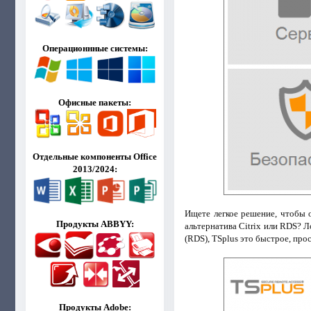
Операционнные системы:
Офисные пакеты:
Отдельные компоненты Office
2013/2024:
Ищете легкое решение, чтобы 
Продукты ABBYY:
альтернатива Citrix или RDS? 
(RDS), TSplus это быстрое, прос
Продукты Adobe: