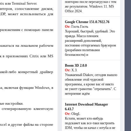
повторно после перезагрузки с тем
x или Terminal Server.
же результатом. Windows 11. MS
теров, сопоставление дисков,
Offiсe 2024.
RDP, может использоваться для
Google Chrome 151.0.7922.76
От:
Гость Гость
 приложениям с помощью панели
Хороший, быстрый, удобный. Это
правда. Масса плюшек
расширений-дополнений,
ражаться на локальном рабочем
постоянно отторгаемых браузером
(разрабами политиками
безопасности) и
ак в приложениях Citrix или MS
Boom 3D 2.0.0
От:
Х.З.
акой-либо конкретный драйвер
Уважаемый Diakov, сегодня вышло
обновление этой чудесной
программы, а кроме вас её никто
ра, включая функции Windows, в
не умеет грамотно "отрепачить". С
нетерпение ждём
ые настройки.
Internet Download Manager
 сгенерированную клиентскую
6.43.7
От:
OlegL
Кстати, может кто-нибудь
подскажет как все-таки настроить
xcel и другие файлы на стороне
IDM, чтобы он качал с ютуба и не