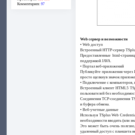
Комментариев:
97
Web сервер и возможности
• Web доступ
Встроенный HTTP-сервер TSplus п
Предоставленные html-страни
поддержкой JAVA.
• Портал веб-приложений
Публикуйте приложения через И
просто щелкнув значок приложе
• Подключение с компьютеров,
Встроенный клиент HTML5 TSpl
пользователей без необходимост
Соединения TCP-соединения TSp
и буфера обмена.
• Веб-учетные данные
Используя TSplus Web Credenti
необходимости вводить (или зн
Это может быть очень полезно,
удаленный доступ с планшета в