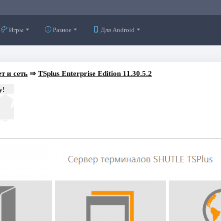
Игры
Разное
Для Android
т и сеть
⇒
TSplus Enterprise Edition 11.30.5.2
у!