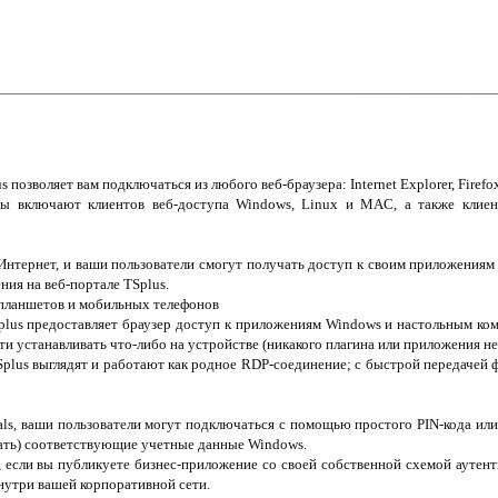
озволяет вам подключаться из любого веб-браузера: Internet Explorer, Firefox,
цы включают клиентов веб-доступа Windows, Linux и MAC, а также клиен
нтернет, и ваши пользователи смогут получать доступ к своим приложениям
ния на веб-портале TSplus.
 планшетов и мобильных телефонов
us предоставляет браузер доступ к приложениям Windows и настольным ко
и устанавливать что-либо на устройстве (никакого плагина или приложения не
lus выглядят и работают как родное RDP-соединение; с быстрой передачей 
als, ваши пользователи могут подключаться с помощью простого PIN-кода или
ать) соответствующие учетные данные Windows.
 если вы публикуете бизнес-приложение со своей собственной схемой аутен
нутри вашей корпоративной сети.