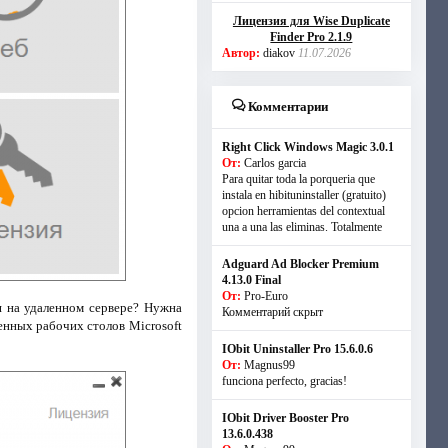
Лицензия для Wise Duplicate
Finder Pro 2.1.9
Автор:
diakov
11.07.2026
Комментарии
Right Click Windows Magic 3.0.1
От:
Carlos garcia
Para quitar toda la porqueria que
instala en hibituninstaller (gratuito)
opcion herramientas del contextual
una a una las eliminas. Totalmente
Adguard Ad Blocker Premium
4.13.0 Final
От:
Pro-Euro
я на удаленном сервере? Нужна
Комментарий скрыт
ленных рабочих столов Microsoft
IObit Uninstaller Pro 15.6.0.6
От:
Magnus99
funciona perfecto, gracias!
IObit Driver Booster Pro
13.6.0.438