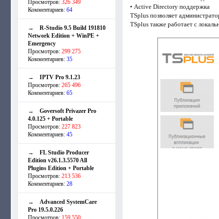
Просмотров:
326 349
• Active Directory поддержка
Комментариев:
64
TSplus позволяет администратор
TSplus также работает с локаль
→
R-Studio 9.5 Build 191810
Network Edition + WinPE +
Emergency
Просмотров:
299 275
Комментариев:
35
→
IPTV Pro 9.1.23
Просмотров:
265 496
Комментариев:
65
→
Goversoft Privazer Pro
4.0.125 + Portable
Просмотров:
227 823
Комментариев:
45
→
FL Studio Producer
Edition v26.1.3.5570 All
Plugins Edition + Portable
Просмотров:
213 536
Комментариев:
28
→
Advanced SystemCare
Pro 19.5.0.226
Просмотров:
159 550