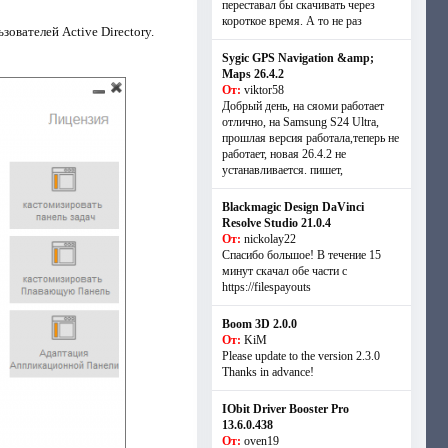
переставал бы скачивать через
короткое время. А то не раз
ователей Active Directory.
Sygic GPS Navigation &amp;
Maps 26.4.2
От:
viktor58
Добрый день, на сяоми работает
отлично, на Samsung S24 Ultra,
прошлая версия работала,теперь не
работает, новая 26.4.2 не
устанавливается. пишет,
Blackmagic Design DaVinci
Resolve Studio 21.0.4
От:
nickolay22
Спасибо большое! В течение 15
минут скачал обе части с
https://filespayouts
Boom 3D 2.0.0
От:
KiM
Please update to the version 2.3.0
Thanks in advance!
IObit Driver Booster Pro
13.6.0.438
От:
oven19