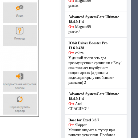
От:
Magnus99
gracias
Advanced SystemCare Ultimate
18.4.0.114
От:
Magnus99
gracias!
IObit Driver Booster Pro
13.6.0.438
От:
coliza
У данной проги есть два
преимущества в сравнении с Easy.1
она отличает ноутбуки от
стационарных (а дрова на
видеоадаптеры у них бывают
разными) 2
Advanced SystemCare Ultimate
18.4.0.114
От:
And
СПАСИБО!!
Dose for Excel 3.6.7
От:
Skipper
Машина впадает в ступор при
попытке установки. Пробовал