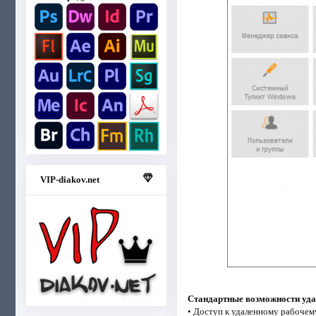
VIP-diakov.net
Стандартные возможности уда
• Доступ к удаленному рабочем