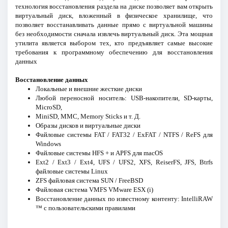
технология восстановления раздела на диске позволяет вам открыть
виртуальный диск, вложенный в физическое хранилище, что
позволяет восстанавливать данные прямо с виртуальной машины
без необходимости сначала извлечь виртуальный диск. Эта мощная
утилита является выбором тех, кто предъявляет самые высокие
требования к программному обеспечению для восстановления
данных
Восстановление данных
Локальные и внешние жесткие диски
Любой переносной носитель: USB-накопители, SD-карты,
MicroSD,
MiniSD, MMC, Memory Sticks и т. Д.
Образы дисков и виртуальные диски
Файловые системы FAT / FAT32 / ExFAT / NTFS / ReFS для
Windows
Файловые системы HFS + и APFS для macOS
Ext2 / Ext3 / Ext4, UFS / UFS2, XFS, ReiserFS, JFS, Btrfs
файловые системы Linux
ZFS файловая система SUN / FreeBSD
Файловая система VMFS VMware ESX (i)
Восстановление данных по известному контенту: IntelliRAW
™ с пользовательскими правилами