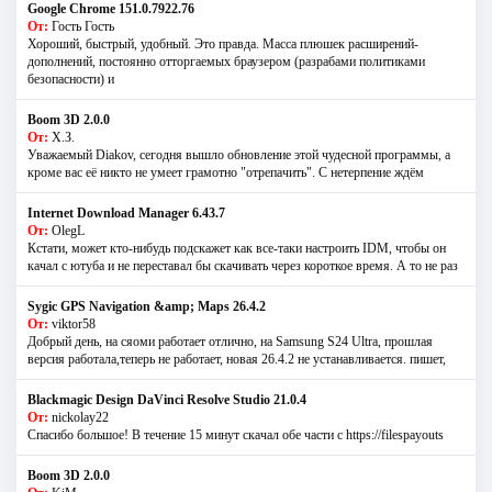
Google Chrome 151.0.7922.76
От:
Гость Гость
Хороший, быстрый, удобный. Это правда. Масса плюшек расширений-
дополнений, постоянно отторгаемых браузером (разрабами политиками
безопасности) и
Boom 3D 2.0.0
От:
Х.З.
Уважаемый Diakov, сегодня вышло обновление этой чудесной программы, а
кроме вас её никто не умеет грамотно "отрепачить". С нетерпение ждём
Internet Download Manager 6.43.7
От:
OlegL
Кстати, может кто-нибудь подскажет как все-таки настроить IDM, чтобы он
качал с ютуба и не переставал бы скачивать через короткое время. А то не раз
Sygic GPS Navigation &amp; Maps 26.4.2
От:
viktor58
Добрый день, на сяоми работает отлично, на Samsung S24 Ultra, прошлая
версия работала,теперь не работает, новая 26.4.2 не устанавливается. пишет,
Blackmagic Design DaVinci Resolve Studio 21.0.4
От:
nickolay22
Спасибо большое! В течение 15 минут скачал обе части с https://filespayouts
Boom 3D 2.0.0