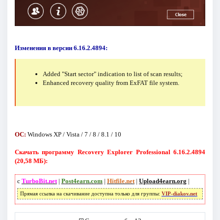
Изменения в версии 6.16.2.4894:
Added "Start sector" indication to list of scan results;
Enhanced recovery quality from ExFAT file system.
ОС:
Windows XP / Vista / 7 / 8 / 8.1 / 10
Скачать программу Recovery Explorer Professional 6.16.2.4894
(20,58 МБ):
с
TurboBit.net
|
Post4earn.com
|
Hitfile.net
|
Upload4earn.org
|
Прямая ссылка на скачивание доступна только для группы:
VIP-diakov.net