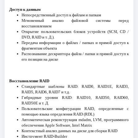
Доступ к данным
Непосредственный доступ к файлам и папкам
Мгновенный анализ файловой системы перед
восстановлением
Открытие пользовательских блоков устройств (SCSI, CD /
DVD, RAID и т. Д.).
Передача информации о файлах / папках и прямой доступ к
фрагментам объекта
Распознавание дескриптора файла / папки и прямой доступ к
его позиции на диске
Восстановление RAID
Стандартные шаблоны RAID: RAID0, RAID1E, RAID3,
RAID5, RAID6, RAID7 и т.д.
Гибридные уровни RAID: RAID10, RAID50, RAID60,
RAID50E и т. Д.
Пользовательские конфигурации RAID, определенные с
помощью языка определения RAID (RDL)
Автоматическая реконструкция mdadm, LVM, программного
обеспечения Apple Software, Intel Matrix
Контекстный анализ данных на диске для сборки RAID
Инструмент RAID-Builder