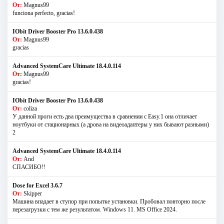
От:
Magnus99
funciona perfecto, gracias!
IObit Driver Booster Pro 13.6.0.438
От:
Magnus99
gracias
Advanced SystemCare Ultimate 18.4.0.114
От:
Magnus99
gracias!
IObit Driver Booster Pro 13.6.0.438
От:
coliza
У данной проги есть два преимущества в сравнении с Easy.1 она отличает
ноутбуки от стационарных (а дрова на видеоадаптеры у них бывают разными)
2
Advanced SystemCare Ultimate 18.4.0.114
От:
And
СПАСИБО!!
Dose for Excel 3.6.7
От:
Skipper
Машина впадает в ступор при попытке установки. Пробовал повторно после
перезагрузки с тем же результатом. Windows 11. MS Offiсe 2024.