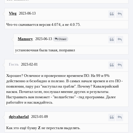
Vleg
2023-06-13
Что-то скачивается версия 4.074, а не 4.0.75.
Mansory
2023-06-13
Ответ
установочная была такая, поправил
Гость
2023-02-01
Хорошее? Отличное и проверенное временем ПО. На 99 и 9%
действенно и безобидно и полезно. В самых начале времен и его ПО -
появлении, пару раз "наступал на грабли". Почему? Кавалерийский
наскок. Почитал хелп, послушал мнение других и результаты.
Настраивать вам поможет - "волшебство" - гид программы. Далее
работайте и наслаждайтесь.
dgivaharlal
2023-01-09
Как это ещё букву
Z
не перестали выделять.