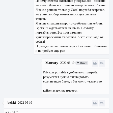
Почему слетела активация у портаблов - понятия
не имею. Думаю это почти невероятное событие.
Я такое раньше только у Corel портабл встречал,
но у них вообще мозговыносящая система
защиты.
Я выше спрашивал про то сработает ли кейген.
Времени ждать ответа не было. Поэтому
портаблы этих 2-х прог заменил
чупакабровскими. Работают. А что еще надо от
софта?
Подожду ваших новых версий в связи с обновами
и попробую еще раз.
Mansory
2022-06-19
Ответ
Privazer portable я добавлю от разраба,
разумеется нужно активировать
если не надо было, я бы как-то указал это
кейген в архиве имеется
belski
2022-06-10
w7 x64 ?