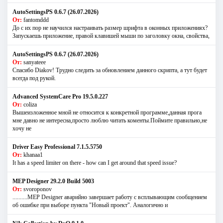
AutoSettingsPS 0.6.7 (26.07.2026)
От:
fantomddd
До с их пор не научился настраивать размер шрифта в оконных приложениях?
Запускаешь приложение, правой клавишей мыши по заголовку окна, свойства,
AutoSettingsPS 0.6.7 (26.07.2026)
От:
sanyateee
Спасибо Diakov! Трудно следить за обновлением данного скрипта, а тут будет
всегда под рукой.
Advanced SystemCare Pro 19.5.0.227
От:
coliza
Вышеизложенное мной не относится к конкретной программе,данная прога
мне давно не интересна,просто люблю читать коменты.Поймите правильно,не
хочу не
Driver Easy Professional 7.1.5.5750
От:
khanaa1
It has a speed limiter on there - how can I get around that speed issue?
MEP Designer 29.2.0 Build 5003
От:
svoroponov
..........MEP Designer аварийно завершает работу с всплывающим сообщением
об ошибке при выборе пункта "Новый проект". Аналогично и