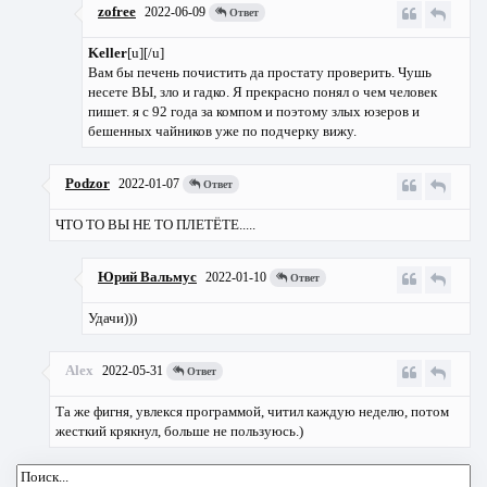
zofree
2022-06-09
Ответ
Keller
[u][/u]
Вам бы печень почистить да простату проверить. Чушь
несете ВЫ, зло и гадко. Я прекрасно понял о чем человек
пишет. я с 92 года за компом и поэтому злых юзеров и
бешенных чайников уже по подчерку вижу.
Podzor
2022-01-07
Ответ
ЧТО ТО ВЫ НЕ ТО ПЛЕТЁТЕ.....
Юрий Вальмус
2022-01-10
Ответ
Удачи)))
Alex
2022-05-31
Ответ
Та же фигня, увлекся программой, читил каждую неделю, потом
жесткий крякнул, больше не пользуюсь.)