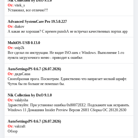
Nik Collection by DxO 9.1.0
От:
vitek_s
Установил, все отлично!!!
Advanced SystemCare Pro 19.5.0.227
От:
diakov
А какая же хорошая? С времен punshА не встречал качественных портах app
MultiOS-USB 0.13.0
От:
snip2k
Все сделал по инструкции. Не видит ISO-шек с Windows. Выполнение 1-го
пункта загрузочного меню - приводит к ошибке.
AutoSettingsPS 0.6.7 (26.07.2026)
От:
дядяСаша
Своеобразная прога. Посмотрим. Единственно что напрягает мелкий шрифт.
Чуток бы по больше не помешал бы.
Nik Collection by DxO 9.1.0
От:
valalysha
Здравствуйте. При установке ошибка 0х80072EE2. Подскажите как исправить.
Windows 11 Домашняя Insider Preview Версия 26H1 Сборка ОС 28120.2630
AutoSettingsPS 0.6.7 (26.07.2026)
От:
valcraft
Обзор