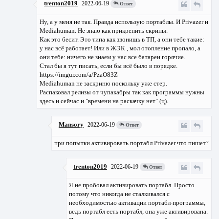
trenton2019
2022-06-19
Ответ
Ну, а у меня не так. Правда использую портаблы. И Privazer и
Mediahuman. Не знаю как прикрепить скрины.
Как это бесит. Это типа как звонишь в ТП, а они тебе такие:
у нас всё работает! Или в ЖЭК , мол отопление пропало, а
они тебе: ничего не знаем у нас все батареи горячие.
Стал бы я тут писать, если бы всё было в порядке.
https://imgur.com/a/PzaO83Z
Mediahuman не заскриню поскольку уже стер.
Распаковал релизы от чупакабры так как программы нужны
здесь и сейчас и "времени на раскачку нет" (ц).
Mansory
2022-06-19
Ответ
при попытки активировать портабл Privazer что пишет?
trenton2019
2022-06-19
Ответ
Я не пробовал активировать портабл. Просто
потому что никогда не сталкивался с
необходимостью активации портабл-программы,
ведь портабл есть портабл, она уже активирована.