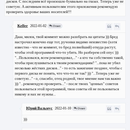
дисков. С последним всё произошло буквально на глазах. Теперь уже не
советую. А активным пользователям этого приложения рекомендую
проверить здоровье ваших носителей!!!
Keller
2022-01-02
Ответ
Дааа, милок, твой коммент можно разобрать на цитаты ))) Бред
настрочил конечно еще тот, ручонки видимо неизвестно (хотя
известно - что не коммент, то бред полнейший) откуда растут,
чтобы этой программой что-то убить. Но разберем сей опус )))
"...Пользовался, всем рекомендовал,..." - а кто ты собственно такой,
чтобы прислушиваться к твоим рекомендациям? "...пока не убил
несколько жёстких дисков..." - то есть зажигание позднее, чтобы с
первого диска не понять, что что-то не так? ))) "...Теперь уже не
советую..." - о, спасибо, отец родной, твое мнение нам так важно
))) "...рекомендую проверить..." - после твоих "ценных" советов
пользоваться этой программой, твои советы ей не пользоваться
никому и нах не нужны...
Юрий Вальмус
2022-01-10
Ответ
)))